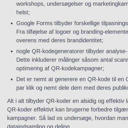
workshops, undersøgelser og marketingkampa
helst;
Google Forms tilbyder forskellige tilpasnin
Fra tilføjelse af logoer og branding-elemen
overens med deres brandidentitet;
nogle QR-kodegeneratorer tilbyder analyse- 
Dette inkluderer målinger såsom antal scannin
optimering af QR-kodekampagner;
Det er nemt at generere en QR-kode til en 
par klik og nemt dele dem med deres publikum
Alt i alt tilbyder QR-koder en alsidig og effekt
QR-koder effektivt kan brugerne forbedre tilgæ
kampagner. Så lad os undersøge, hvordan man fo
dataindsamling og deling.