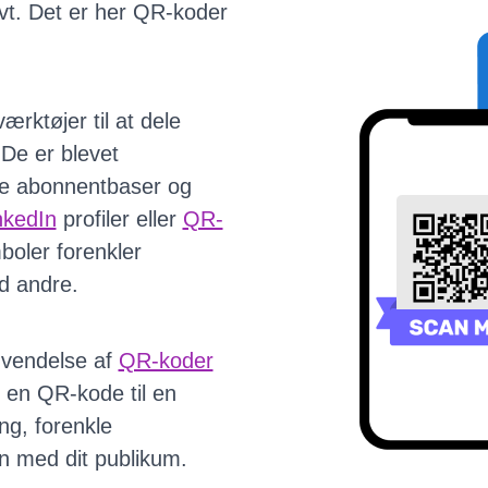
ivt. Det er her QR-koder
ærktøjer til at dele
 De er blevet
ide abonnentbaser og
nkedIn
profiler eller
QR-
boler forenkler
d andre.
anvendelse af
QR-koder
r en QR-kode til en
ng, forenkle
n med dit publikum.