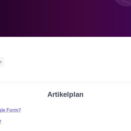
r
Artikelplan
gle Form?
?