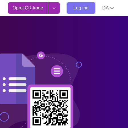
Opret QR-kode
Log ind
DA