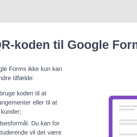
R-koden til Google Fo
gle Forms ikke kun kan
dre tilfælde:
bruge koden til at
angementer eller til at
 kunder;
sesformål. Du kan for
studerende vil det være