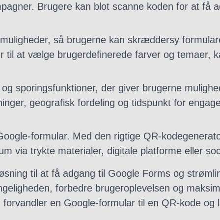
gner. Brugere kan blot scanne koden for at få ad
gsmuligheder, så brugerne kan skræddersy formulare
ter til at vælge brugerdefinerede farver og temaer
og sporingsfunktioner, der giver brugerne mulighe
ger, geografisk fordeling og tidspunkt for engageme
Google-formular. Med den rigtige QR-kodegenerato
 via trykte materialer, digitale platforme eller so
iv løsning til at få adgang til Google Forms og strø
ngeligheden, forbedre brugeroplevelsen og maksime
rvandler en Google-formular til en QR-kode og lås