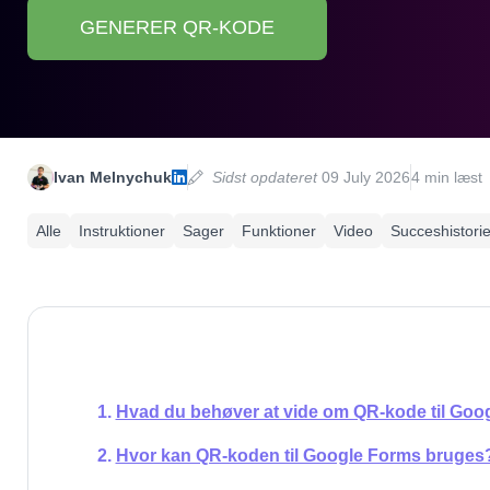
GENERER QR-KODE
Ivan Melnychuk
Sidst opdateret
09 July 2026
4 min læst
Alle
Instruktioner
Sager
Funktioner
Video
Succeshistorie
Hvad du behøver at vide om QR-kode til Goo
Hvor kan QR-koden til Google Forms bruges