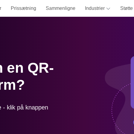
r
Prissætning
Sammenligne
Industrier
Støtte
n en QR-
orm?
de - klik på knappen