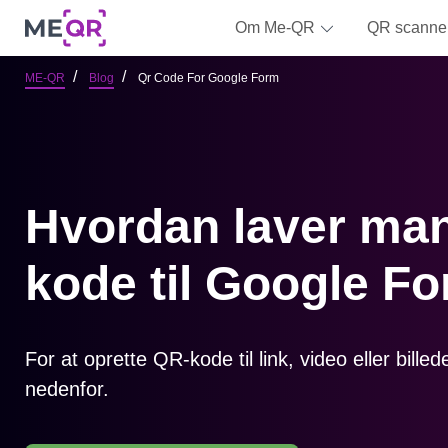
Om Me-QR
QR scanne
ME-QR
Blog
Qr Code For Google Form
Hvordan laver ma
kode til Google F
For at oprette QR-kode til link, video eller bille
nedenfor.