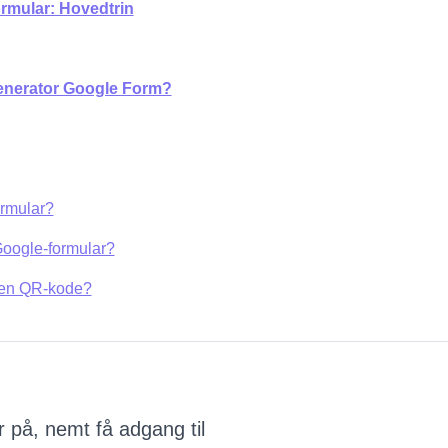
rmular: Hovedtrin
enerator Google Form?
ormular?
Google-formular?
 en QR-kode?
 på, nemt få adgang til