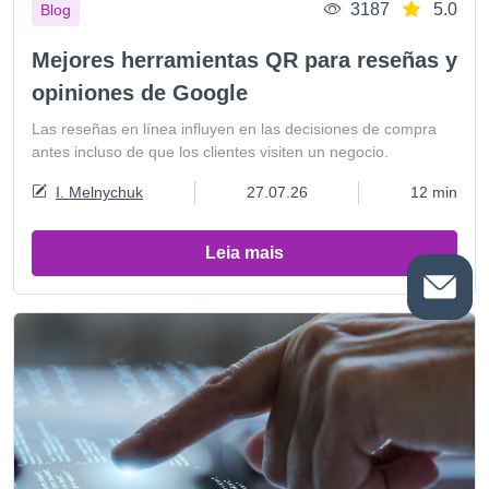
3187
5.0
Blog
Mejores herramientas QR para reseñas y
opiniones de Google
Las reseñas en línea influyen en las decisiones de compra
antes incluso de que los clientes visiten un negocio.
I. Melnychuk
27.07.26
12 min
Leia mais