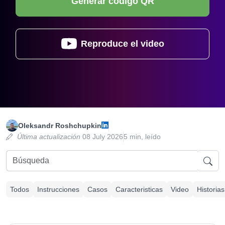
Generar código QR
Reproduce el video
Oleksandr Roshchupkin
Última actualización
08 July 2026
5 min, leído
Todos
Instrucciones
Casos
Caracteristicas
Video
Historias