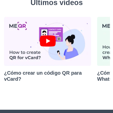
Últimos vídeos
¿Cómo crear un código QR para
¿Cómo
vCard?
Whats