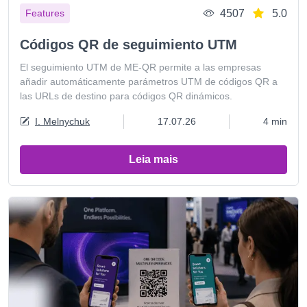
4507
5.0
Features
Códigos QR de seguimiento UTM
El seguimiento UTM de ME-QR permite a las empresas
añadir automáticamente parámetros UTM de códigos QR a
las URLs de destino para códigos QR dinámicos.
I. Melnychuk
17.07.26
4 min
Leia mais