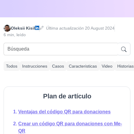
Oleksii Kisil
Última actualización
20 August 2024
6 min, leído
Todos
Instrucciones
Casos
Caracteristicas
Video
Historias
Plan de artículo
Ventajas del código QR para donaciones
Crear un código QR para donaciones con Me-
QR