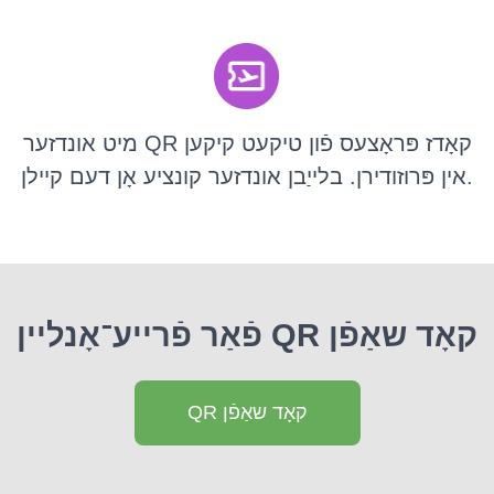
מיט אונדזער QR קאָדז פּראָצעס פֿון טיקעט קיקען
אין פּרוזודירן. בלייַבן אונדזער קונציע אָן דעם קיילן.
פֿאַר פֿרייע־אָנליין QR קאָד שאַפֿן
QR קאָד שאַפֿן