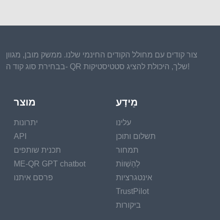
צור קודים עם מחולל הקודים החינמי שלנו. ממשק מובן, מגוון
בבחירת סוג קוד ה- QR שלך, היכולת להציג סטטיסטיקות!
מֵידָע
מוצר
עלינו
יתרונות
תשלום ותוכן
API
תמחור
תכנית שותפים
לְהַשְׁווֹת
ME-QR GPT chatbot
אינטגרציות
פרסם איתנו
TrustPilot
ביקורות