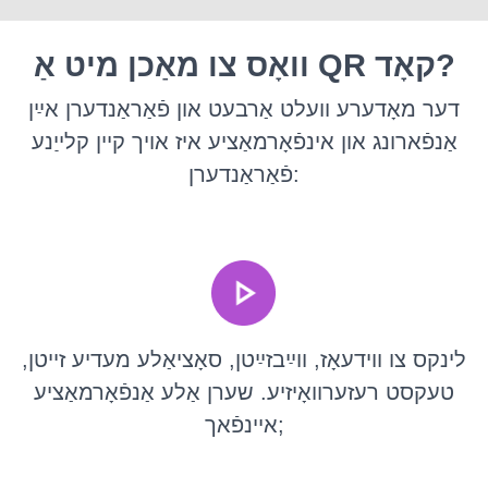
וואָס צו מאַכן מיט אַ QR קאָד?
דער מאָדערע וועלט אַרבעט און פֿאַראַנדערן אײַן
אַנפֿארונג און אינפֿאָרמאַציע איז אויך קיין קלייַנע
פֿאַראַנדערן:
לינקס צו ווידעאָז, ווײַבזײַטן, סאָציאַלע מעדיע זייטן,
טעקסט רעזערוואָיזיע. שערן אַלע אַנפֿאָרמאַציע
איינפֿאך;