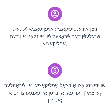
ניצן אידענטיפֿיקאַציע אויפֿן סאָציאַלע נעץ.
שנעלעפֿן דעם פֿראָצעס פֿון איינלאָגן אין דעם
אַפּליקאַציע;
שוויטשינג אַצו אַ בצאַל־אַפּליקאַציע. אוי פֿראַהלער
קען צאָלן דער פֿאַראַרבײַטן אין פֿענגערצורים אָן
אָנרירן;