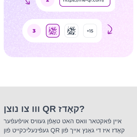
ווו צו נוצן QR קאָדז?
איין פֿאקטאר וואס האט טאָפֿן געוויס אויפֿעפֿער
געפֿינעליכקייט פֿון QR קאָדז איז די גאַנץ אייך פֿון