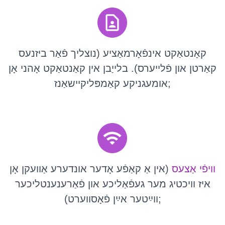
קאָנטאַקט אינפֿאָרמאַציע (נוצליך פֿאַר ביזנעס
קאַרטן און פֿלייערס). בלייַבן אין קאַנטאַקט אָהני אָן
אומעגניקע קאַמפּליקיישאַנז;
וויפֿי אַצעס
(אין אַ קאַפֿע אָדער אונדערע אַוועקן אָן
איז וויכטיג מער געפֿאַליכע און פֿאַרענענטליכער
ווײַטער אײַן פֿאָסווערט);