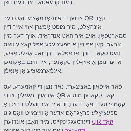
דעם קרעאַטאַר און דעם נוצן.
צו זען די אינפֿאָרמאַציע וואס דער QR קאָד
אינהאַלט, מיר מוסט אַפֿערן אזוי אייך דיין
סמאַרטפאָן. אויב איר האט אַנדראָיד, אויף דער מיין
אָבער, קען אף זיין אַ ספּעציעלע אַפּליקאַציע וואס
וועט סקאַן. דורך אַראַפּלאָדן זיך זאָל אַפֿליקאַציע,
אדער נוצן אַ אוין-ליין סקאַנער, איר וועט באַקומען
אינפֿאָרמאַציע אָן אָנאַפֿן.
פֿאַר אייפֿאָון באַציצערז, נאַר נוצן די קאַמערע. עס
איז אויך מעגליך צו די QR קאָד סקאַנען מיט אַ
קאָמפּיוטער. פֿאַר דעם, ווי אויך איר וועלט ברויכן אַ
ספּעציאַלע פּראָגראַם אדער אַ ווײַבזײַט וואָס גיט
QR קאָד
דערמעגליכקייט. מיר האָבן אונדזערן
וואס איר קען גאָר אַפֿנוצן.
סקאַנער