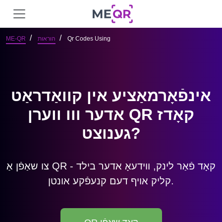
Qr Codes Using
הוראות
ME-QR
אינפֿאָרמאַציע אין קוואַדראַט
אדער ווו ווערן QR קאָדז
גענוצט?
צו שאַפֿן אַ QR קאָד פֿאַר לינק, ווידעאָ אדער בילד -
קליק אויף דעם קנעפֿקע אונטן.