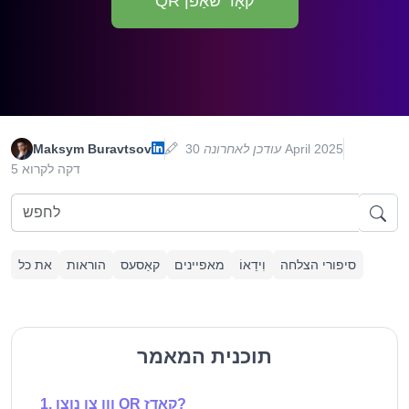
QR קאָד שאַפֿן
30 April 2025
עודכן לאחרונה
Maksym Buravtsov
5 דקה לקרוא
סיפורי הצלחה
וִידֵאוֹ
מאפיינים
קאַסעס
הוראות
את כל
תוכנית המאמר
ווו צו נוצן QR קאָדז?