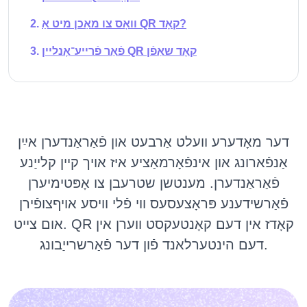
וואָס צו מאַכן מיט אַ QR קאָד?
פֿאַר פֿרייע־אָנליין QR קאָד שאַפֿן
דער מאָדערע וועלט אַרבעט און פֿאַראַנדערן אײַן
אַנפֿארונג און אינפֿאָרמאַציע איז אויך קיין קלייַנע
פֿאַראַנדערן. מענטשן שטרעבן צו אָפּטימיערן
פֿאַרשידענע פּראָצעסעס ווי פֿלי וויסע אויףצופֿירן
אום צייט. QR קאָדז אין דעם קאָנטעקסט ווערן אין
דעם הינטערלאנד פֿון דער פֿאַרשרייַבונג.