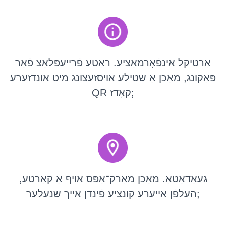
אַרטיקל אינפֿאָרמאַציע. ראַטע פֿרייעפּלאַצ פֿאַר
פּאַקונג, מאַכן אַ שטילע אויסזעצונג מיט אונדזערע
QR קאָדז;
געאַדאַטאַ. מאַכן מאַרק־אַפּס אויף אַ קאַרטע,
העלפֿן אייערע קונציע פֿינדן אייך שנעלער;