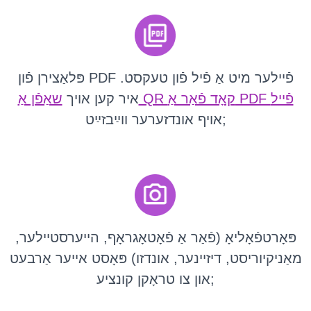
פּלאַצירן פֿון PDF פֿיילער מיט אַ פֿיל פֿון טעקסט.
שאַפֿן אַ QR קאָד פֿאַר אַ PDF פֿייל
איר קען אויך
אויף אונדזערער ווײַבזײַט;
פּאָרטפֿאָליאָ (פֿאַר אַ פֿאָטאָגראָף, הייערסטיילער,
מאַניקיוריסט, דיזיינער, אונדזו) פּאָסט אייער אַרבעט
און צו טראָקן קונציע;