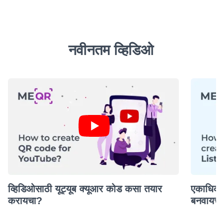
नवीनतम व्हिडिओ
व्हिडिओसाठी यूट्यूब क्यूआर कोड कसा तयार
एकाधिक
करायचा?
बनवायच