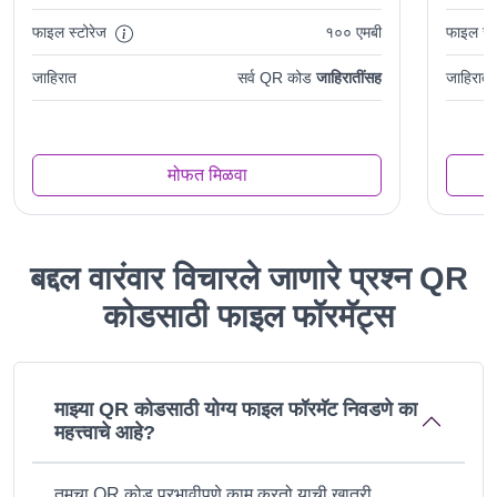
फाइल स्टोरेज
१०० एमबी
फाइल स्ट
जाहिरात
सर्व QR कोड
जाहिरातींसह
जाहिरात
मोफत मिळवा
बद्दल वारंवार विचारले जाणारे प्रश्न QR
कोडसाठी फाइल फॉरमॅट्स
माझ्या QR कोडसाठी योग्य फाइल फॉरमॅट निवडणे का
महत्त्वाचे आहे?
तुमचा QR कोड प्रभावीपणे काम करतो याची खात्री