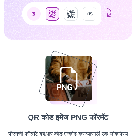
QR कोड इमेज PNG फॉरमॅट
पीएनजी फॉरमॅट क्यूआर कोड एन्कोड करण्यासाठी एक लोकप्रिय