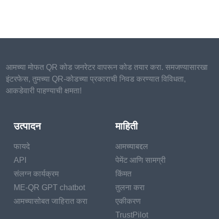
आमच्या मोफत QR कोड जनरेटर वापरून कोड तयार करा. समजण्यासारखा
इंटरफेस, तुमच्या QR-कोडच्या प्रकाराची निवड करण्यात विविधता,
आकडेवारी पाहण्याची क्षमता!
उत्पादन
माहिती
फायदे
आमच्याबद्दल
API
पेमेंट आणि सामग्री
संलग्न कार्यक्रम
किंमत
ME-QR GPT chatbot
तुलना करा
आमच्यासोबत जाहिरात करा
एकीकरण
TrustPilot