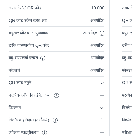
तयार केलेले QR कोड
10 000
तयार के
QR कोड स्कॅन करत आहे
अमर्यादित
QR कोड 
क्यूआर कोडचा आयुष्यकाळ
अमर्यादित
क्यूआर 
ट्रॅक करण्यायोग्य QR कोड
अमर्यादित
ट्रॅक कर
बहु-वापरकर्ता प्रवेश
अमर्यादित
बहु-वापरक
फोल्डर्स
अमर्यादित
फोल्डर्स
QR कोड नमुने
QR कोड 
प्रत्येक स्कॅननंतर ईमेल करा
प्रत्येक
विश्लेषण
विश्लेषण
विश्लेषण इतिहास (वर्षांमध्ये)
1
विश्लेषण 
एपीआय एकत्रीकरण
एपीआय 