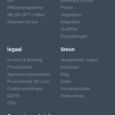
API
Betaling & inhoud
Affiliate-programma
Prijzen
ME-QR GPT chatbot
Vergelijken
Adverteer bij ons
Integraties
TrustPilot
Beoordelingen
legaal
Steun
Account & Betaling
Veelgestelde vragen
Privacybeleid
Instructies
algemene voorwaarden
Blog
Privacybeleid QR-scan
Video
Cookie-instellingen
Succesverhalen
GDPR
Helpcentrum
DPA