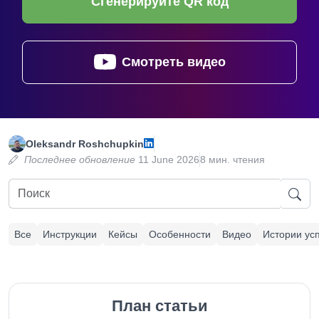
Сгенерируйте QR код
Смотреть видео
Oleksandr Roshchupkin
Последнее обновление
11 June 2026
8 мин. чтения
Все
Инструкции
Кейсы
Особенности
Видео
Истории ус
План статьи