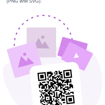
(PNG или SVG).