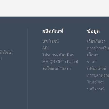
ผลิตภัณฑ์
ข้อมูล
ประโยชน์
เกี่ยวกับเรา
API
การชำระเงิ
ข้าใจได้
โปรแกรมพันธมิตร
เนื้อหา
ม
ME-QR GPT chatbot
ราคา
ลงโฆษณากับเรา
เปรียบเทียบ
การผสานรว
TrustPilot
บทวิจารณ์