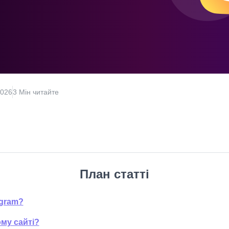
2026
3 Мін читайте
План статті
agram?
му сайті?