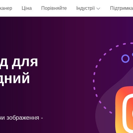
канер
Ціна
Порівняйте
Індустрії
Підтримка
д для
дний
чи зображення -