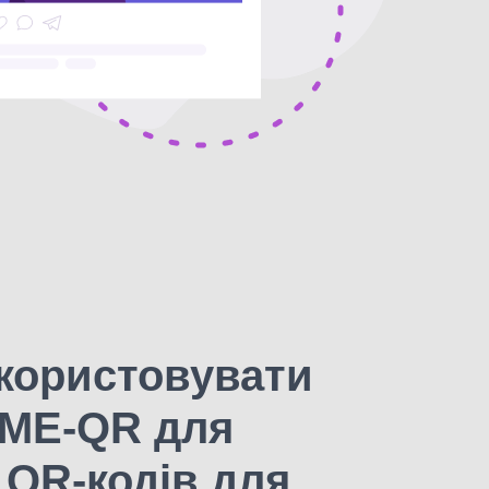
користовувати
 ME-QR для
 QR-кодів для