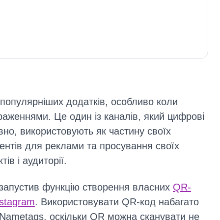
айпопулярніших додатків, особливо коли
раженнями. Це один із каналів, який цифрові
вно, використовують як частину своїх
ентів для реклами та просування своїх
тів і аудиторії.
запустив функцію створення власних
QR-
nstagram
. Використовувати QR-код набагато
 Nametags, оскільки QR можна сканувати не