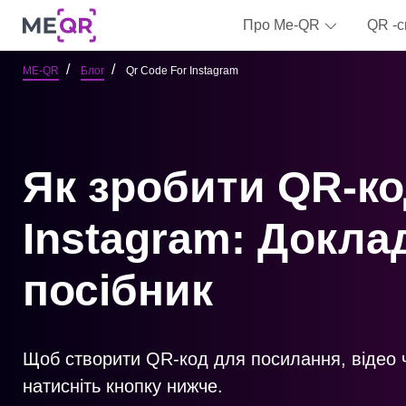
Про Me-QR
QR -с
ME-QR
Блог
Qr Code For Instagram
Як зробити QR-ко
Instagram: Докла
посібник
Щоб створити QR-код для посилання, відео 
натисніть кнопку нижче.