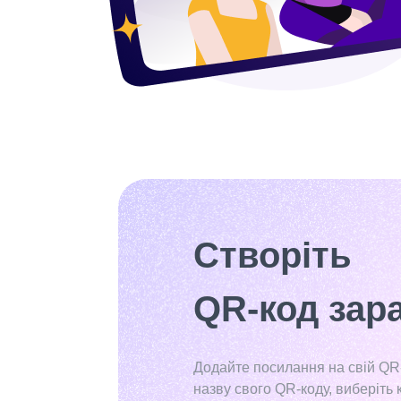
Створіть
QR-код зара
Додайте посилання на свій QR
назву свого QR-коду, виберіть 