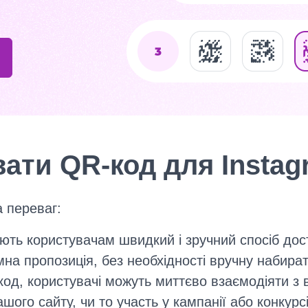
ати QR-код для Insta
 переваг:
ть користувачам швидкий і зручний спосіб досту
на пропозиція, без необхідності вручну набират
од, користувачі можуть миттєво взаємодіяти з
шого сайту, чи то участь у кампанії або конкурсі