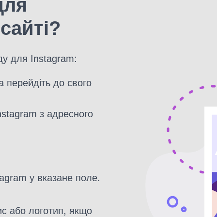
для
сайті?
ду для Instagram:
а перейдіть до свого
stagram з адресного
agram у вказане поле.
с або логотип, якщо