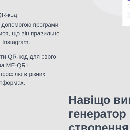
QR-код.
а допомогою програми
ися, що він правильно
 Instagram.
ити QR-код для свого
ра ME-QR і
профілю в різних
атформах.
Навіщо ви
генератор
створення