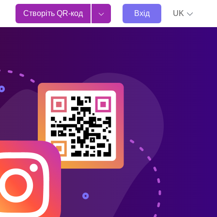
Створіть QR-код
Вхід
UK