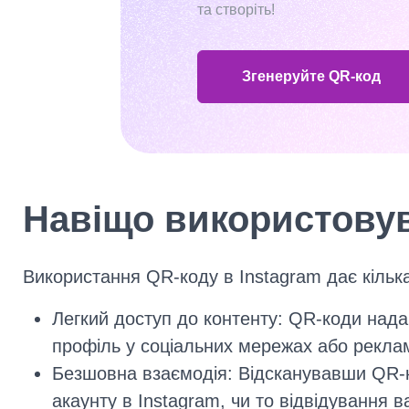
та створіть!
Згенеруйте QR-код
Навіщо використовув
Використання QR-коду в Instagram дає кілька
Легкий доступ до контенту: QR-коди надаю
профіль у соціальних мережах або реклам
Безшовна взаємодія: Відсканувавши QR-к
акаунту в Instagram, чи то відвідування ва