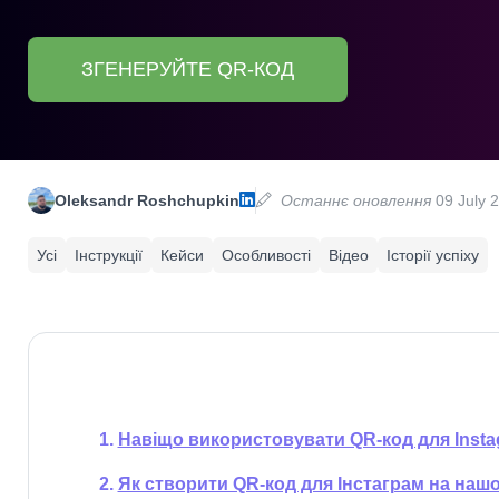
ЗГЕНЕРУЙТЕ QR-КОД
Oleksandr Roshchupkin
Останнє оновлення
09 July 
Усі
Інструкції
Кейси
Особливості
Відео
Історії успіху
Навіщо використовувати QR-код для Inst
Як створити QR-код для Інстаграм на нашо