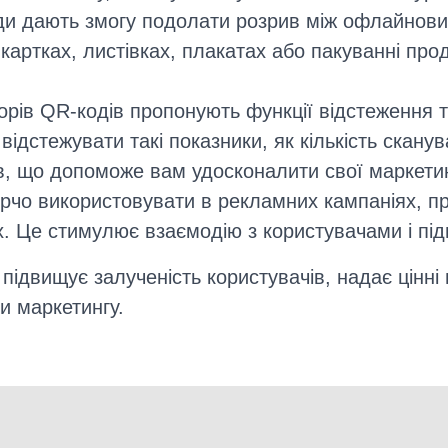
ди дають змогу подолати розрив між офлайнов
артках, листівках, плакатах або пакуванні прод
торів QR-кодів пропонують функції відстеження
ідстежувати такі показники, як кількість сканув
в, що допоможе вам удосконалити свої маркетинг
рчо використовувати в рекламних кампаніях, пр
х. Це стимулює взаємодію з користувачами і під
підвищує залученість користувачів, надає цінн
и маркетингу.