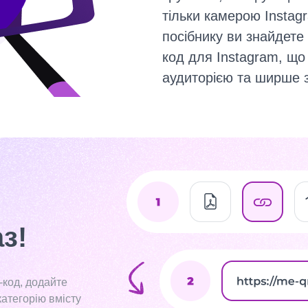
тільки камерою Instag
посібнику ви знайдете 
код для Instagram, що
аудиторією та ширше 
з!
-код, додайте
категорію вмісту