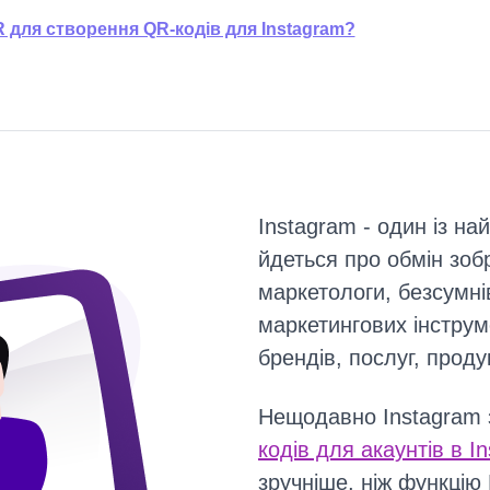
для створення QR-кодів для Instagram?
Instagram - один із н
йдеться про обмін зоб
маркетологи, безсумні
маркетингових інструм
брендів, послуг, продук
Нещодавно Instagram 
кодів для акаунтів в I
зручніше, ніж функцію