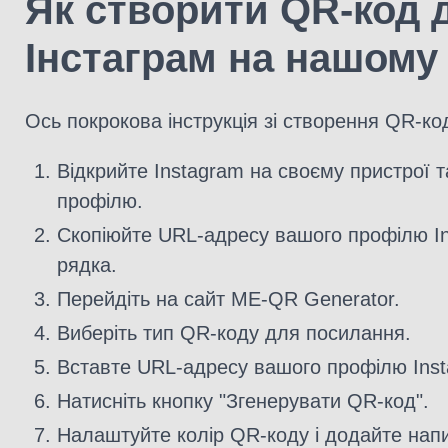
Як створити QR-код 
Інстаграм на нашому 
Ось покрокова інструкція зі створення QR-ко
Відкрийте Instagram на своєму пристрої т
профілю.
Скопіюйте URL-адресу вашого профілю In
рядка.
Перейдіть на сайт ME-QR Generator.
Виберіть тип QR-коду для посилання.
Вставте URL-адресу вашого профілю Inst
Натисніть кнопку "Згенерувати QR-код".
Налаштуйте колір QR-коду і додайте напи