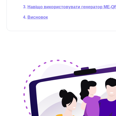
Навіщо використовувати генератор ME-QR 
Висновок