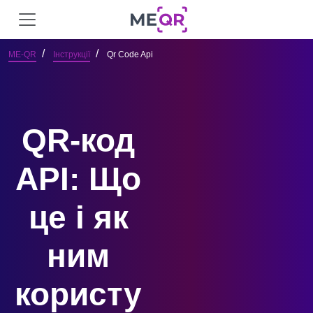
ME-QR
Інструкції
Qr Code Api
QR-код
API: Що
це і як
ним
користу