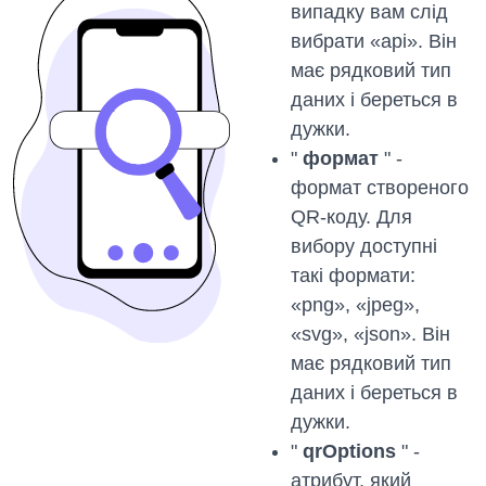
випадку вам слід
вибрати «api». Він
має рядковий тип
даних і береться в
дужки.
"
формат
" -
формат створеного
QR-коду. Для
вибору доступні
такі формати:
«png», «jpeg»,
«svg», «json». Він
має рядковий тип
даних і береться в
дужки.
"
qrOptions
" -
атрибут, який