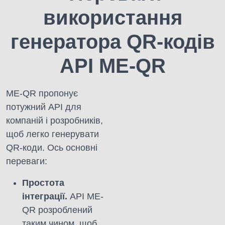
використання
генератора QR-кодів
API ME-QR
ME-QR пропонує
потужний API для
компаній і розробників,
щоб легко генерувати
QR-коди. Ось основні
переваги:
Простота
інтеграції.
API ME-
QR розроблений
таким чином, щоб