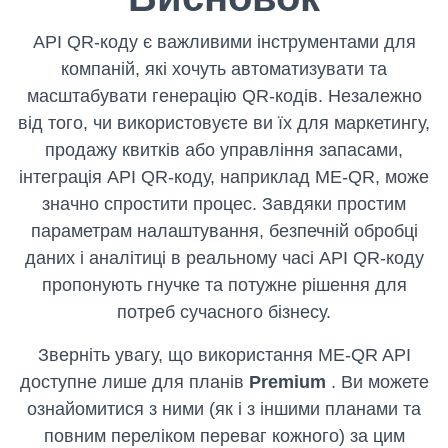
API QR-коду є важливими інструментами для
компаній, які хочуть автоматизувати та
масштабувати генерацію QR-кодів. Незалежно
від того, чи використовуєте ви їх для маркетингу,
продажу квитків або управління запасами,
інтеграція API QR-коду, наприклад ME-QR, може
значно спростити процес. Завдяки простим
параметрам налаштування, безпечній обробці
даних і аналітиці в реальному часі API QR-коду
пропонують гнучке та потужне рішення для
потреб сучасного бізнесу.
Зверніть увагу, що використання ME-QR API
доступне
лише для планів
Premium
. Ви можете
ознайомитися з ними (як і з іншими планами та
повним переліком переваг кожного) за цим