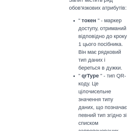
Запит містить ряд
обов'язкових атрибутів:
"
токен
" - маркер
доступу, отриманий
відповідно до кроку
1 цього посібника.
Він має рядковий
тип даних і
береться в дужки.
"
qrType
" - тип QR-
коду. Це
цілочисельне
значення типу
даних, що позначає
певний тип згідно зі
списком