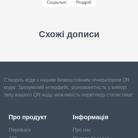
Соціальні
Роздріб
Схожі дописи
Створіть коди з нашим безкоштовним генератором QR
кодів. Зрозумілий інтерфейс, різноманітність у виборі
типу вашого QR-коду, можливість перегляду статистики!
Про продукт
Інформація
Переваги
Про нас