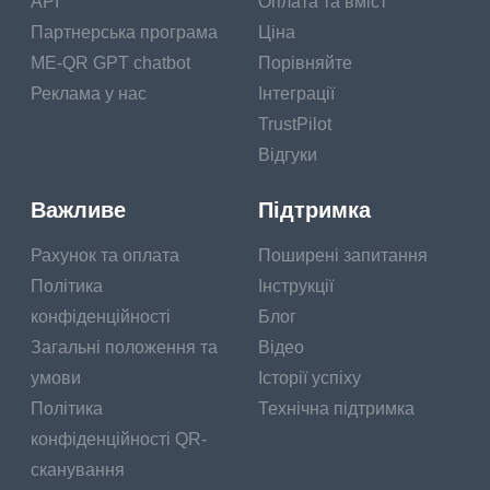
API
Оплата та вміст
Партнерська програма
Ціна
ME-QR GPT chatbot
Порівняйте
Реклама у нас
Інтеграції
TrustPilot
Відгуки
Важливе
Підтримка
Рахунок та оплата
Поширені запитання
Політика
Інструкції
конфіденційності
Блог
Загальні положення та
Відео
умови
Історії успіху
Політика
Технічна підтримка
конфіденційності QR-
сканування