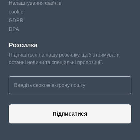
Налаштування файлів
cookie
GDPR
DPA
Розсилка
Підпишіться на нашу розсилку, щоб отримувати
останні новини та спеціальні пропозиції.
Підписатися