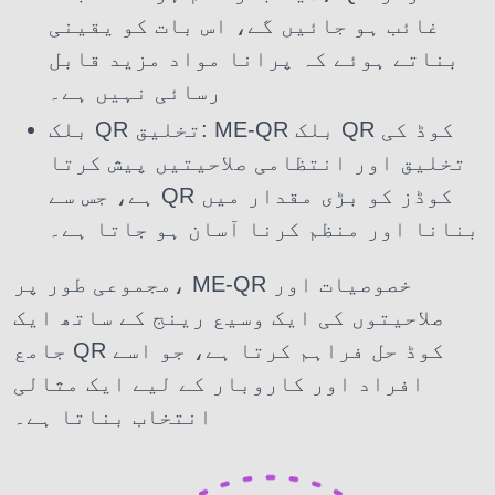
غائب ہو جائیں گے، اس بات کو یقینی
بناتے ہوئے کہ پرانا مواد مزید قابل
رسائی نہیں ہے۔
بلک QR تخلیق: ME-QR بلک QR کوڈ کی
تخلیق اور انتظامی صلاحیتیں پیش کرتا
ہے، جس سے QR کوڈز کو بڑی مقدار میں
بنانا اور منظم کرنا آسان ہو جاتا ہے۔
مجموعی طور پر، ME-QR خصوصیات اور
صلاحیتوں کی ایک وسیع رینج کے ساتھ ایک
جامع QR کوڈ حل فراہم کرتا ہے، جو اسے
افراد اور کاروبار کے لیے ایک مثالی
انتخاب بناتا ہے۔