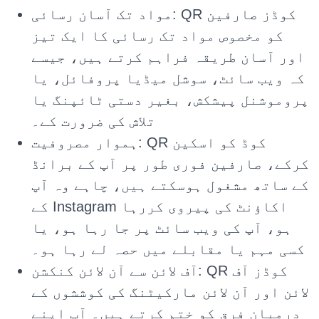
مواد تک آسان رسائی: QR کوڈز صارفین
کو مخصوص مواد تک رسائی کا ایک تیز
اور آسان طریقہ فراہم کرتے ہیں، جیسے
کہ ویب سائٹ، سوشل میڈیا پروفائل، یا
پروموشنل پیشکش، بغیر دستی ٹائپنگ یا
تلاش کی ضرورت کے۔
ہموار مصروفیت: QR کوڈ کو اسکین
کرکے، صارفین فوری طور پر آپ کے برانڈ
کے ساتھ مشغول ہوسکتے ہیں، چاہے وہ آپ
کے Instagram اکاؤنٹ کی پیروی کررہا
ہو، آپ کی ویب سائٹ پر جا رہا ہو، یا
کسی مہم یا مقابلے میں حصہ لے رہا ہو۔
آف لائن سے آن لائن کنکشن: QR کوڈز آف
لائن اور آن لائن مارکیٹنگ کی کوششوں کے
درمیان فرق کو ختم کرتے ہیں۔ آپ اپنے