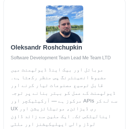
Oleksandr Roshchupkin
Software Development Team Lead Me Team LTD
موبائل اور بیک اینڈ ڈیولپمنٹ میں
مضبوط انجینئرنگ پس منظر رکھتا ہے۔
قابل توسیع مصنوعات تیار کرنے اور
ڈیولپمنٹ کے عمل کو بہتر بنانے پر توجہ
مرکوز ہے — آرکیٹیکچر اور APIs سے لے کر
UX ری ڈیزائن، مونیٹائزیشن اور
اینالیٹکس تک۔ ایک ملین سے زائد ڈاؤن
لوڈز والی ایپلیکیشنز اور ملٹی