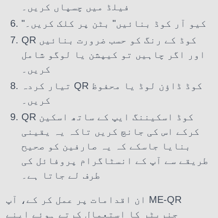
فیلڈ میں چسپاں کریں۔
"کیو آر کوڈ بنائیں" بٹن پر کلک کریں۔
QR کوڈ کے رنگ کو حسب ضرورت بنائیں
اور اگر چاہیں تو کیپشن یا لوگو شامل
کریں۔
تیار کردہ QR کوڈ ڈاؤن لوڈ یا محفوظ
کریں۔
QR کوڈ اسکیننگ ایپ کے ساتھ اسکین
کرکے اس کی جانچ کریں تاکہ یہ یقینی
بنایا جاسکے کہ یہ صارفین کو صحیح
طریقے سے آپ کے انسٹاگرام پروفائل کی
طرف لے جاتا ہے۔
ان اقدامات پر عمل کر کے، آپ ME-QR
جنریٹر کا استعمال کرتے ہوئے اپنے