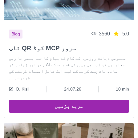
3560
5.0
Blog
ٹاپ QR کوڈ MCP سرور
مصنوعی ذہانت روزمرہ کے کام کے بہاؤ کا حصہ بنتی جا رہی
ہے، اور زیادہ تر AI معاونین کو اب بھی بیرونی خدمات کے
ساتھ بات چیت کرنے کے لیے ایک قابل اعتماد طریقے کی
ضرورت ہے۔
O. Kisil
24.07.26
10 min
مزید پڑھیں