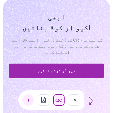
ابھی
کیو آر کوڈ بنائیں!
اپنا QR کوڈ لنک ڈالیں، اپنے QR کے لیے نام
شامل کریں، مواد کا زمرہ منتخب کریں اور
تخلیق کریں!
کیو آر کوڈ بنائیں