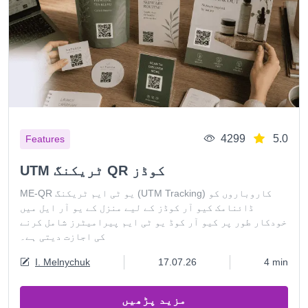
4299
5.0
Features
UTM ٹریکنگ QR کوڈز
ME-QR یو ٹی ایم ٹریکنگ (UTM Tracking) کاروباروں کو
ڈائنامک کیو آر کوڈز کے لیے منزل کے یو آر ایل میں
خودکار طور پر کیو آر کوڈ یو ٹی ایم پیرامیٹرز شامل کرنے
کی اجازت دیتی ہے۔
I. Melnychuk
17.07.26
4 min
مزید پڑھیں