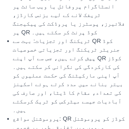
انسٹاگرام پروفائل یا ویب سائٹ پر
ٹریفک لانے کے لیے بزنس کارڈز،
فلائیرز، پوسٹرز یا پروڈکٹ کی پیکیجنگ
پر QR کوڈ پرنٹ کر سکتے ہیں۔
ٹریکنگ اور تجزیات: بہت سے QR کوڈ
جنریٹر ٹریکنگ اور تجزیاتی خصوصیات
پیش کرتے ہیں، جس سے آپ اپنے QR کوڈز
کی کارکردگی کی نگرانی کر سکتے ہیں۔
آپ اپنی مارکیٹنگ کی حکمت عملیوں کو
بہتر بنانے میں مدد کرتے ہوئے اسکینز
کی تعداد، مقام کا ڈیٹا، اور صارف کی
آبادیات جیسے میٹرکس کو ٹریک کرسکتے
ہیں۔
پروموشنل مواقع: QR کوڈز کو پروموشنل
مہموں میں تخلیقی طور پر خصوصی