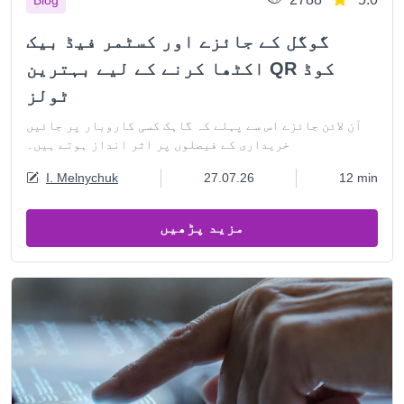
گوگل کے جائزے اور کسٹمر فیڈ بیک
اکٹھا کرنے کے لیے بہترین QR کوڈ
ٹولز
آن لائن جائزے اس سے پہلے کہ گاہک کسی کاروبار پر جائیں
خریداری کے فیصلوں پر اثر انداز ہوتے ہیں۔
I. Melnychuk
27.07.26
12 min
مزید پڑھیں