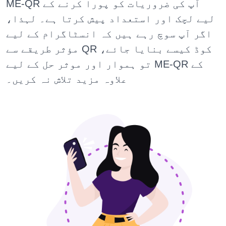
ME-QR آپ کی ضروریات کو پورا کرنے کے
لیے لچک اور استعداد پیش کرتا ہے۔ لہذا،
اگر آپ سوچ رہے ہیں کہ انسٹاگرام کے لیے
مؤثر طریقے سے QR کوڈ کیسے بنایا جائے،
تو ہموار اور موثر حل کے لیے ME-QR کے
علاوہ مزید تلاش نہ کریں۔