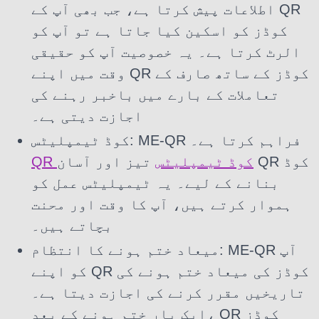
اطلاعات پیش کرتا ہے، جب بھی آپ کے QR
کوڈز کو اسکین کیا جاتا ہے تو آپ کو
الرٹ کرتا ہے۔ یہ خصوصیت آپ کو حقیقی
وقت میں اپنے QR کوڈز کے ساتھ صارف کے
تعاملات کے بارے میں باخبر رہنے کی
اجازت دیتی ہے۔
کوڈ ٹیمپلیٹس: ME-QR فراہم کرتا ہے۔
QR کوڈ ٹیمپلیٹس
تیز اور آسان QR کوڈ
بنانے کے لیے۔ یہ ٹیمپلیٹس عمل کو
ہموار کرتے ہیں، آپ کا وقت اور محنت
بچاتے ہیں۔
میعاد ختم ہونے کا انتظام: ME-QR آپ
کو اپنے QR کوڈز کی میعاد ختم ہونے کی
تاریخیں مقرر کرنے کی اجازت دیتا ہے۔
ایک بار ختم ہونے کے بعد، QR کوڈز