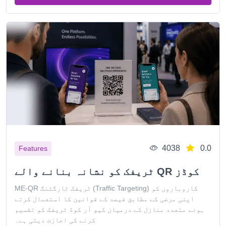
4038
0.0
Features
ٹریفک کو نشانہ بنانے والے QR کوڈز
ME-QR ٹریفک ٹارگٹنگ (Traffic Targeting) کاروباروں کو
اپنی مرضی کے مطابق فیصد کے قوانین کا استعمال کرتے
ہوئے متعدد منازل کے درمیان کیو آر کوڈ ٹریفک کو تقسیم
کرنے کی اجازت دیتی ہے۔