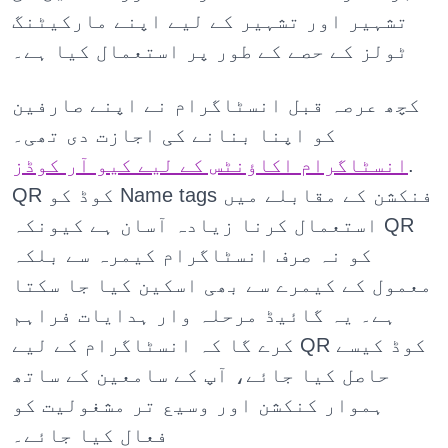
تشہیر اور تشہیر کے لیے اپنے مارکیٹنگ
ٹولز کے حصے کے طور پر استعمال کیا ہے۔
کچھ عرصہ قبل انسٹاگرام نے اپنے صارفین
کو اپنا بنانے کی اجازت دی تھی۔
.
انسٹاگرام اکاؤنٹس کے لیے کیو آر کوڈز
QR کوڈ کو Name tags فنکشن کے مقابلے میں
استعمال کرنا زیادہ آسان ہے کیونکہ QR
کو نہ صرف انسٹاگرام کیمرہ سے بلکہ
معمول کے کیمرے سے بھی اسکین کیا جا سکتا
ہے۔ یہ گائیڈ مرحلہ وار ہدایات فراہم
کرے گا کہ انسٹاگرام کے لیے QR کوڈ کیسے
حاصل کیا جائے، آپ کے سامعین کے ساتھ
ہموار کنکشن اور وسیع تر مشغولیت کو
فعال کیا جائے۔