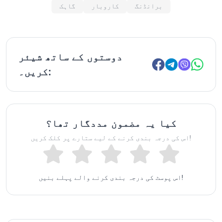
برانڈنگ
کاروبار
گاہک
دوستوں کے ساتھ شیئر
کریں۔:
کیا یہ مضمون مددگار تھا؟
اس کی درجہ بندی کرنے کے لیے ستارے پر کلک کریں!
اس پوسٹ کی درجہ بندی کرنے والے پہلے بنیں!