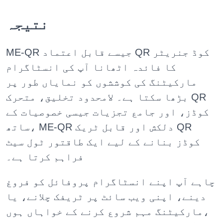
نتیجہ
ME-QR جیسے قابل اعتماد QR کوڈ جنریٹر
کا فائدہ اٹھانا آپ کی انسٹاگرام
مارکیٹنگ کی کوششوں کو نمایاں طور پر
بڑھا سکتا ہے۔ لامحدود تخلیق، متحرک QR
کوڈز، اور جامع تجزیات جیسی خصوصیات کے
ساتھ، ME-QR دلکش اور قابل ٹریک QR
کوڈز بنانے کے لیے ایک طاقتور ٹول سیٹ
فراہم کرتا ہے۔
چاہے آپ اپنے انسٹاگرام پروفائل کو فروغ
دینے، اپنی ویب سائٹ پر ٹریفک چلانے، یا
مارکیٹنگ مہم شروع کرنے کے خواہاں ہوں،