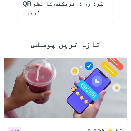
QR کوڈ ری ڈائریکٹس کا نظم
کریں۔
تازہ ترین پوسٹس
2788
5.0
Blog