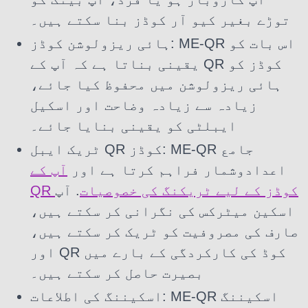
توڑے بغیر کیو آر کوڈز بنا سکتے ہیں۔
ہائی ریزولوشن کوڈز: ME-QR اس بات کو
یقینی بناتا ہے کہ آپ کے QR کوڈز کو
ہائی ریزولوشن میں محفوظ کیا جائے،
زیادہ سے زیادہ وضاحت اور اسکیل
ایبلٹی کو یقینی بنایا جائے۔
ٹریک ایبل QR کوڈز: ME-QR جامع
اعدادوشمار فراہم کرتا ہے اور
آپ کے
QR کوڈز کے لیے ٹریکنگ کی خصوصیات
. آپ
اسکین میٹرکس کی نگرانی کر سکتے ہیں،
صارف کی مصروفیت کو ٹریک کر سکتے ہیں،
اور QR کوڈ کی کارکردگی کے بارے میں
بصیرت حاصل کر سکتے ہیں۔
اسکیننگ کی اطلاعات: ME-QR اسکیننگ