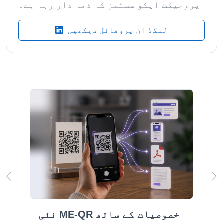
پروجیکٹ ایکو سسٹمز کا ذمہ دار رہا ہے۔
لنکڈ ان پروفائل دیکھیں
نئی ME-QR خصوصیات کے ساتھ