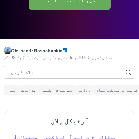
کیو آر کوڈ بنائیں
Oleksandr Roshchupkin
3 منٹ پڑھیں
09 July 2026
آخری بار اپ ڈیٹ کیا گیا
کامیابی کی کہانیاں
ویڈیو
خصوصیات
کیسز
ہدایات
تمام
آرٹیکل پلان
انسٹاگرام پر کیو آر کوڈ کیوں استعمال