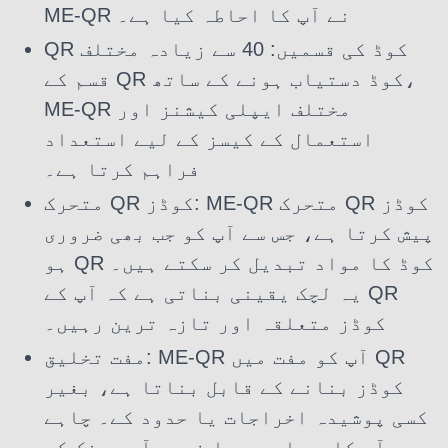
ME-QR نے آپ کا احاطہ کیا ہے۔
QR کوڈ کی قسمیں: 40 سے زیادہ مختلف
قسم کے QR کوڈ دستیاب ہونے کے ساتھ،
ME-QR مختلف ایپلی کیشنز اور
استعمال کے کیسز کے لیے استعداد
فراہم کرتا ہے۔
متحرک QR کوڈز: ME-QR متحرک QR کوڈز
پیش کرتا ہے، جس سے آپ کو جب بھی ضروری
ہو QR کوڈ کا مواد تبدیل کر سکتے ہیں۔
یہ لچک یقینی بناتی ہے کہ آپ کے QR
کوڈز متعلقہ اور تازہ ترین رہیں۔
مفت تخلیق: ME-QR آپ کو مفت میں QR
کوڈز بنانے کے قابل بناتا ہے، بغیر
کسی پوشیدہ اخراجات یا حدود کے۔ چاہے
آپ کاروبار ہو یا فرد، آپ بینک کو