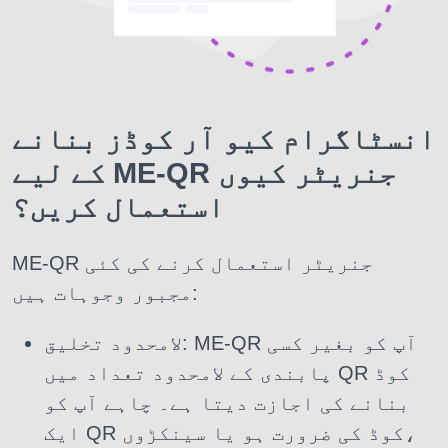
انسٹاگرام کیو آر کوڈز بنانے
کے لیے ME-QR جنریٹر کیوں
استعمال کریں؟
ME-QR جنریٹر استعمال کرنے کی کئی
مجبور وجوہات ہیں:
لامحدود تخلیق: ME-QR آپ کو بغیر کسی
پابندی کے لامحدود تعداد میں QR کوڈ
بنانے کی اجازت دیتا ہے۔ چاہے آپ کو
ایک QR کوڈ کی ضرورت ہو یا سینکڑوں،