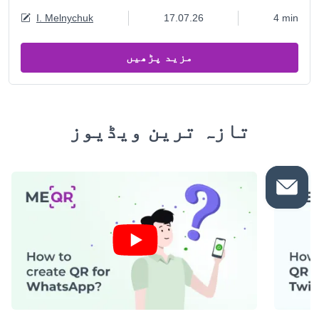
I. Melnychuk
17.07.26
4 min
مزید پڑھیں
تازہ ترین ویڈیوز