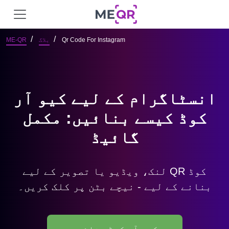
Qr Code For Instagram
بلاگ
ME-QR
انسٹاگرام کے لیے کیو آر
کوڈ کیسے بنائیں: مکمل
گائیڈ
لنک، ویڈیو یا تصویر کے لیے QR کوڈ
بنانے کے لیے - نیچے بٹن پر کلک کریں۔