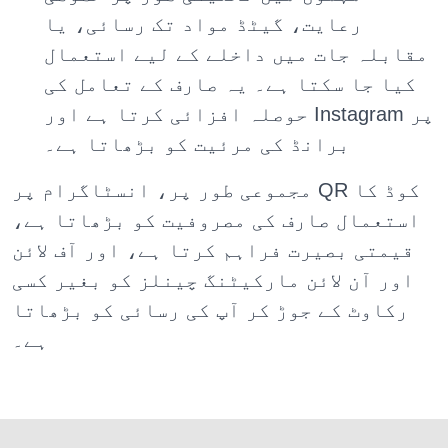
رعایت، گیٹڈ مواد تک رسائی، یا
مقابلہ جات میں داخلے کے لیے استعمال
کیا جا سکتا ہے۔ یہ صارف کے تعامل کی
حوصلہ افزائی کرتا ہے اور Instagram پر
برانڈ کی مرئیت کو بڑھاتا ہے۔
مجموعی طور پر، انسٹاگرام پر QR کوڈ کا
استعمال صارف کی مصروفیت کو بڑھاتا ہے،
قیمتی بصیرت فراہم کرتا ہے، اور آف لائن
اور آن لائن مارکیٹنگ چینلز کو بغیر کسی
رکاوٹ کے جوڑ کر آپ کی رسائی کو بڑھاتا
ہے۔