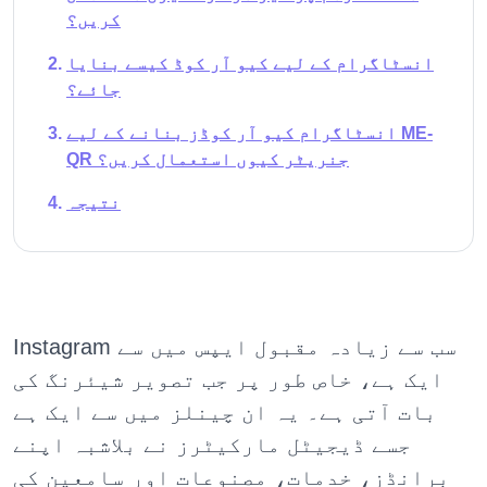
کریں؟
انسٹاگرام کے لیے کیو آر کوڈ کیسے بنایا
جائے؟
انسٹاگرام کیو آر کوڈز بنانے کے لیے ME-
QR جنریٹر کیوں استعمال کریں؟
نتیجہ
Instagram سب سے زیادہ مقبول ایپس میں سے
ایک ہے، خاص طور پر جب تصویر شیئرنگ کی
بات آتی ہے۔ یہ ان چینلز میں سے ایک ہے
جسے ڈیجیٹل مارکیٹرز نے بلاشبہ اپنے
برانڈز، خدمات، مصنوعات اور سامعین کی