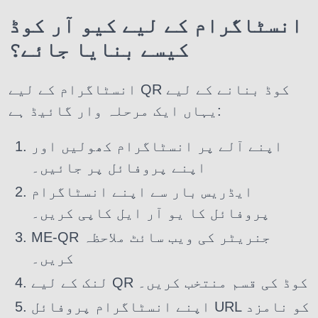
انسٹاگرام کے لیے کیو آر کوڈ
کیسے بنایا جائے؟
انسٹاگرام کے لیے QR کوڈ بنانے کے لیے
یہاں ایک مرحلہ وار گائیڈ ہے:
اپنے آلے پر انسٹاگرام کھولیں اور
اپنے پروفائل پر جائیں۔
ایڈریس بار سے اپنے انسٹاگرام
پروفائل کا یو آر ایل کاپی کریں۔
ME-QR جنریٹر کی ویب سائٹ ملاحظہ
کریں۔
لنک کے لیے QR کوڈ کی قسم منتخب کریں۔
اپنے انسٹاگرام پروفائل URL کو نامزد