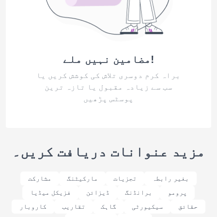
مضامین نہیں ملے!
براہ کرم دوسری تلاش کی کوشش کریں یا
سب سے زیادہ مقبول یا تازہ ترین
پوسٹس پڑھیں
مزید عنوانات دریافت کریں۔
بغیر رابطہ
تجزیات
مارکیٹنگ
مشارکت
پرومو
برانڈنگ
ڈیزائن
فزیکل میڈیا
حقائق
سیکیورٹی
گاہک
تقاریب
کاروبار