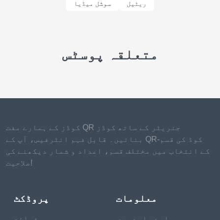
ریٹیل
سوشل میڈیا
متعلقہ پوسٹس
کوڈز کے ہمارے مفت QR جنریٹر کے ساتھ کوڈز
بنائیں۔ قابل فہم انٹرفیس، آپ کے QR-کوڈ کی قسم
کے انتخاب میں مختلف قسم، اعداد و شمار دیکھنے کی
صلاحیت!
معلومات
پروڈکٹ
ہمارے بارے میں
فوائد