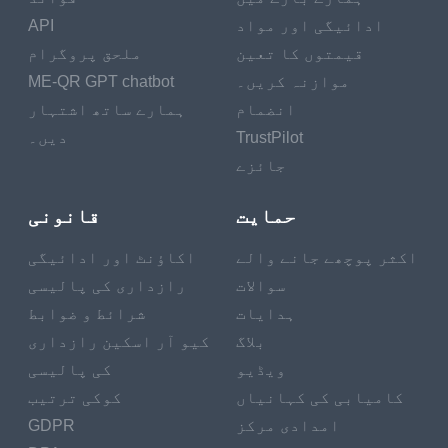
ادائیگی اور مواد
API
قیمتوں کا تعین
ملحق پروگرام
موازنہ کریں۔
ME-QR GPT chatbot
انضمام
ہمارے ساتھ اشتہار
TrustPilot
دیں۔
جائزے
حمایت
قانونی
اکثر پوچھے جانے والے
اکاؤنٹ اور ادائیگی
سوالات
رازداری کی پالیسی
ہدایات
شرائط و ضوابط
بلاگ
کیو آر اسکین رازداری
ویڈیو
کی پالیسی
کامیابی کی کہانیاں
کوکی ترتیب
امدادی مرکز
GDPR