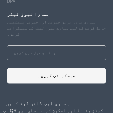
DPA
ہمارا نیوز لیٹر
ہماری تازہ ترین خبریں اور خصوصی پیشکشیں
حاصل کرنے کے لیے ہمارے نیوز لیٹر کو سبسکرائب
کریں۔
سبسکرائب کریں۔
ہماری ایپ ڈاؤن لوڈ کریں۔
اب QR کوڈز بنانا اور اسکین کرنا آسان اور