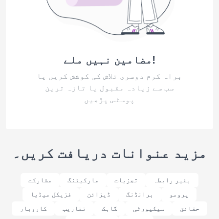
مضامین نہیں ملے!
براہ کرم دوسری تلاش کی کوشش کریں یا
سب سے زیادہ مقبول یا تازہ ترین
پوسٹس پڑھیں
مزید عنوانات دریافت کریں۔
بغیر رابطہ
تجزیات
مارکیٹنگ
مشارکت
پرومو
برانڈنگ
ڈیزائن
فزیکل میڈیا
حقائق
سیکیورٹی
گاہک
تقاریب
کاروبار