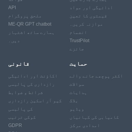
ادائیگی اور مواد
API
قیمتوں کا تعین
ملحق پروگرام
موازنہ کریں۔
ME-QR GPT chatbot
انضمام
ہمارے ساتھ اشتہار
TrustPilot
دیں۔
جائزے
حمایت
قانونی
اکثر پوچھے جانے والے
اکاؤنٹ اور ادائیگی
سوالات
رازداری کی پالیسی
ہدایات
شرائط و ضوابط
بلاگ
کیو آر اسکین رازداری
ویڈیو
کی پالیسی
کامیابی کی کہانیاں
کوکی ترتیب
امدادی مرکز
GDPR