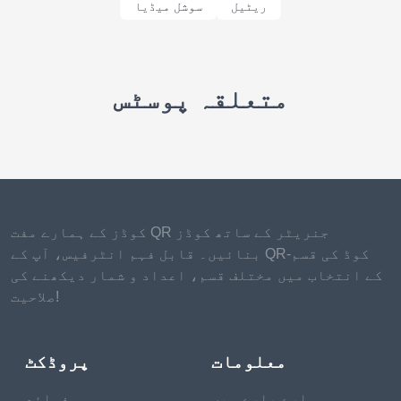
ریٹیل
سوشل میڈیا
متعلقہ پوسٹس
کوڈز کے ہمارے مفت QR جنریٹر کے ساتھ کوڈز
بنائیں۔ قابل فہم انٹرفیس، آپ کے QR-کوڈ کی قسم
کے انتخاب میں مختلف قسم، اعداد و شمار دیکھنے کی
صلاحیت!
معلومات
پروڈکٹ
ہمارے بارے میں
فوائد