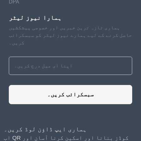
DPA
ہمارا نیوز لیٹر
ہماری تازہ ترین خبریں اور خصوصی پیشکشیں
حاصل کرنے کے لیے ہمارے نیوز لیٹر کو سبسکرائب
کریں۔
سبسکرائب کریں۔
ہماری ایپ ڈاؤن لوڈ کریں۔
اب QR کوڈز بنانا اور اسکین کرنا آسان اور