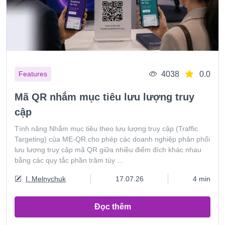
4038
0.0
Features
Mã QR nhắm mục tiêu lưu lượng truy
cập
Tính năng Nhắm mục tiêu theo lưu lượng truy cập (Traffic
Targeting) của ME-QR cho phép các doanh nghiệp phân phối
lưu lượng truy cập mã QR giữa nhiều điểm đích khác nhau
bằng các quy tắc phần trăm tùy ...
I. Melnychuk
17.07.26
4 min
Đọc thêm