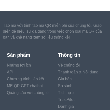
Tạo mã với trình tạo mã QR miễn phí của chúng tôi. Giao
diện dễ hiểu, sự đa dạng trong việc chọn loại mã QR của
bạn và khả năng xem số liệu thống kê!
Sản phẩm
Thông tin
Những lợi ích
Về chúng tôi
API
Thanh toán & Nội dung
Chương trình liên kết
Giá bán
ME-QR GPT chatbot
So sánh
Quảng cáo với chúng tôi
Tích hợp
TrustPilot
Đánh giá