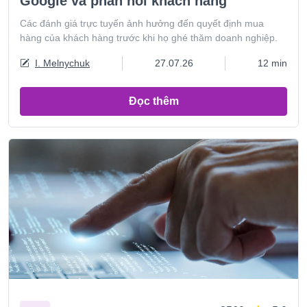
Google và phản hồi khách hàng
Các đánh giá trực tuyến ảnh hưởng đến quyết định mua
hàng của khách hàng trước khi họ ghé thăm doanh nghiệp.
I. Melnychuk
27.07.26
12 min
Đọc thêm