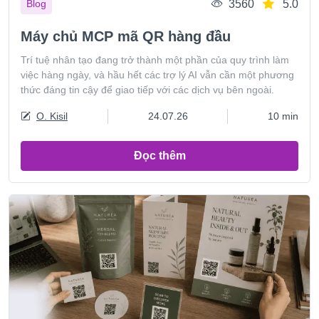
3560
5.0
Blog
Máy chủ MCP mã QR hàng đầu
Trí tuệ nhân tạo đang trở thành một phần của quy trình làm
việc hàng ngày, và hầu hết các trợ lý AI vẫn cần một phương
thức đáng tin cậy để giao tiếp với các dịch vụ bên ngoài.
O. Kisil
24.07.26
10 min
Đọc thêm