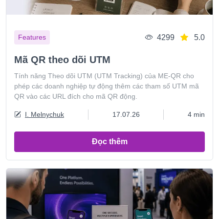
4299
5.0
Features
Mã QR theo dõi UTM
Tính năng Theo dõi UTM (UTM Tracking) của ME-QR cho
phép các doanh nghiệp tự động thêm các tham số UTM mã
QR vào các URL đích cho mã QR động.
I. Melnychuk
17.07.26
4 min
Đọc thêm