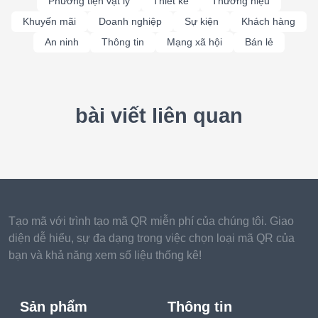
Phương tiện vật lý
Thiết kế
Thương hiệu
Khuyến mãi
Doanh nghiệp
Sự kiện
Khách hàng
An ninh
Thông tin
Mạng xã hội
Bán lẻ
bài viết liên quan
Tạo mã với trình tạo mã QR miễn phí của chúng tôi. Giao
diện dễ hiểu, sự đa dạng trong việc chọn loại mã QR của
bạn và khả năng xem số liệu thống kê!
Sản phẩm
Thông tin