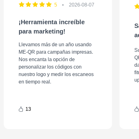
5
•
2026-08-07
¡Herramienta increíble
S
para marketing!
a
Llevamos más de un año usando
S
ME-QR para campañas impresas.
Q
Nos encanta la opción de
d
personalizar los códigos con
fi
nuestro logo y medir los escaneos
up
en tiempo real.
13