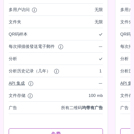
多用户访问
无限
多用户
文件夹
无限
文件夹
QR码样本
QR码
每次掃描後發送電子郵件
每次掃
分析
分析
分析历史记录（几年）
1
分析历
API 集成
API 集
文件存储
100 mb
文件存
广告
所有二维码
均带有广告
广告
免费