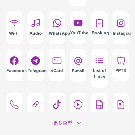
YouTube
Booking
Instagram
Wi-Fi
Audio
WhatsApp
Facebook
Telegram
vCard
List of
PPTX
E-mail
Links
Phone
Custom
TikTok
Video
Forms
PCR
Call
URL
File
更多类型