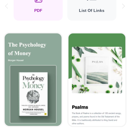
Previous
Ne
PDF
List Of Links