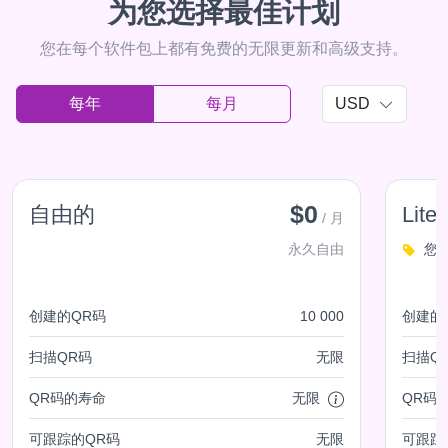
为您选择最佳计划
您在每个软件包上都有免费的无限更新和高级支持。
每年
每月
USD
$0
自由的
Lite
/ 月
永久自由
您
创建的QR码
10 000
创建的
扫描QR码
无限
扫描Q
QR码的寿命
无限
QR码
可跟踪的QR码
无限
可跟踪