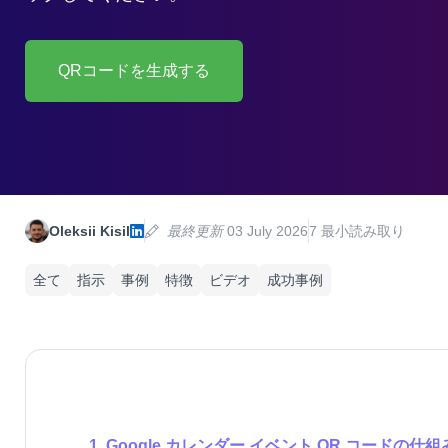
QRコードを生成する
Oleksii Kisil
最終更新
03 July 2026
7 最小読み取り
全て
指示
事例
特徴
ビデオ
成功事例
Google カレンダー イベント QR コードの仕組