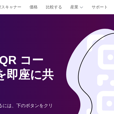
Rスキャナー
価格
比較する
産業
サポート
 QR コー
を即座に共
するには、下のボタンをクリ