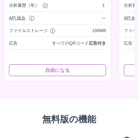
分析履歴（年）
1
分析履
API 統合
API 統
ファイルストレージ
100MB
ファイ
広告
すべてのQRコード
広告付き
広告
自由になる
無料版の機能