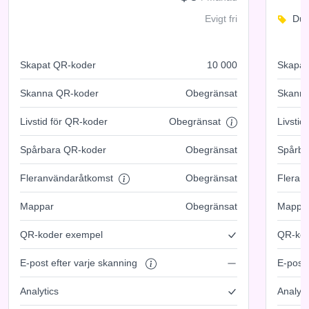
Evigt fri
Du 
Skapat QR-koder
10 000
Skapat
Skanna QR-koder
Obegränsat
Skanna
Livstid för QR-koder
Obegränsat
Livstid
Spårbara QR-koder
Obegränsat
Spårba
Fleranvändaråtkomst
Obegränsat
Fleran
Mappar
Obegränsat
Mappa
QR-koder exempel
QR-kod
E-post efter varje skanning
E-post 
Analytics
Analyti