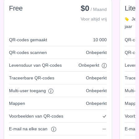
$0
Free
Lite
/ Maand
Voor altijd vrij
Je 
jaar
QR-codes gemaakt
10 000
QR-co
QR-codes scannen
Onbeperkt
QR-co
Levensduur van QR-codes
Onbeperkt
Levens
Traceerbare QR-codes
Onbeperkt
Tracee
Multi-user toegang
Onbeperkt
Multi-
Mappen
Onbeperkt
Mappe
Voorbeelden van QR-codes
Voorbe
E-mail na elke scan
E-mail