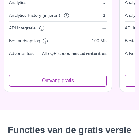
Analytics
Analyti
Analytics History (in jaren)
1
Analyti
API Integratie
API Int
Bestandsopslag
100 Mb
Bestan
Advertenties
Alle QR-codes
met advertenties
Advert
Ontvang gratis
Functies van de gratis versie