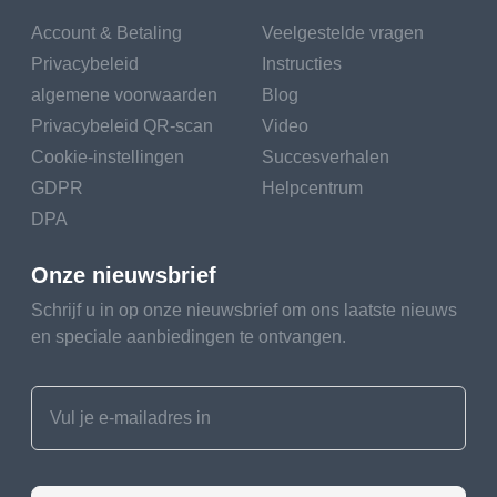
Account & Betaling
Veelgestelde vragen
Privacybeleid
Instructies
algemene voorwaarden
Blog
Privacybeleid QR-scan
Video
Cookie-instellingen
Succesverhalen
GDPR
Helpcentrum
DPA
Onze nieuwsbrief
Schrijf u in op onze nieuwsbrief om ons laatste nieuws
en speciale aanbiedingen te ontvangen.