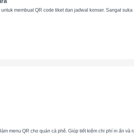
ara
tuk membuat QR code tiket dan jadwal konser. Sangat suka fitu
m menu QR cho quán cà phê. Giúp tiết kiệm chi phí in ấn và rấ