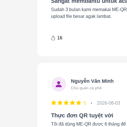
Sangat membantu untuk ac
Sudah 3 bulan kami memakai ME-QR un
upload file besar agak lambat.
16
Nguyễn Văn Minh
Chủ quán cà phê
5
•
2026-08-03
Thực đơn QR tuyệt vời
Tôi đã dùng ME-QR được 6 tháng để là