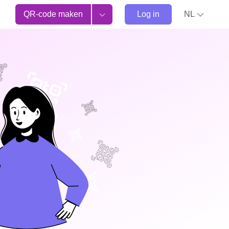
QR-code maken
Log in
NL