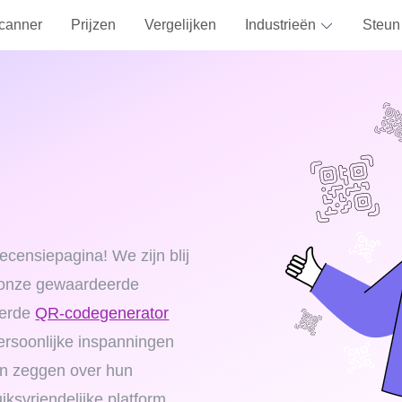
canner
Prijzen
Vergelijken
Industrieën
Steun
ensiepagina! We zijn blij
 onze gewaardeerde
eerde
QR-codegenerator
ersoonlijke inspanningen
en zeggen over hun
iksvriendelijke platform.