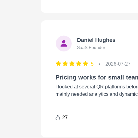
Daniel Hughes
SaaS Founder
5
•
2026-07-27
Pricing works for small tea
I looked at several QR platforms befo
mainly needed analytics and dynamic ed
27