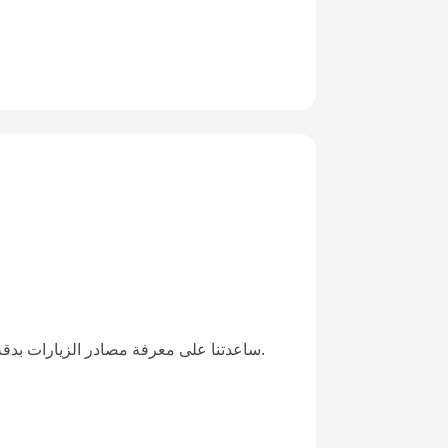
استخدمنا رموز QR في الإعلانات لتوجيه العملاء إلى صفحات العروض. ميزة تتبع UTM ساعدتنا على معرفة مصادر الزيارات بدقة وتحسين الأداء التسويقي.