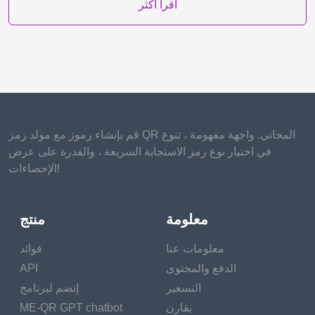
اقرأ أكثر
قم بإنشاء رموز مع مولد رمز QR المجاني. واجهة مفهومة ، تنوع
في اختيار نوع رمز الاستجابة السريعة ، والقدرة على عرض
الإحصاءات!
معلومة
منتج
معلومات عنا
فوائد
الدفع والمحتوى
API
التسعير
إنضم لبرنامج
يقارن
ME-QR GPT chatbot