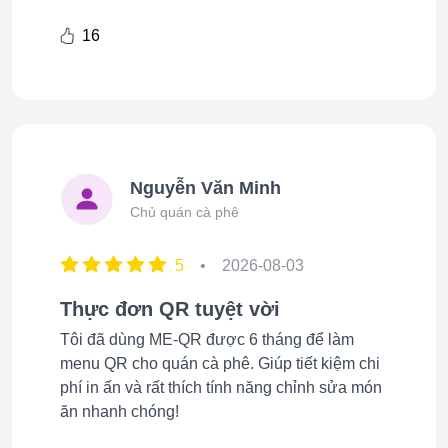
16
Nguyễn Văn Minh
Chủ quán cà phê
5
•
2026-08-03
Thực đơn QR tuyệt vời
Tôi đã dùng ME-QR được 6 tháng để làm
menu QR cho quán cà phê. Giúp tiết kiệm chi
phí in ấn và rất thích tính năng chỉnh sửa món
ăn nhanh chóng!