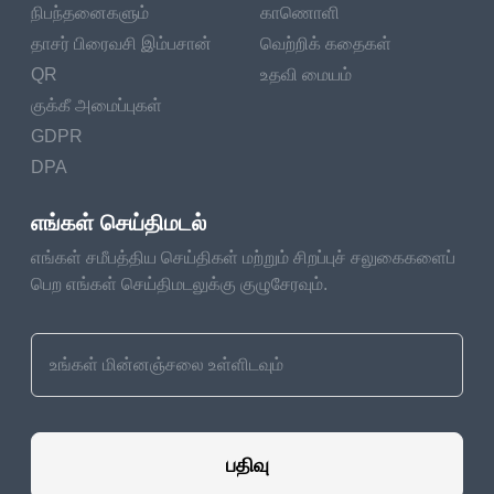
நிபந்தனைகளும்
காணொளி
தாசர் பிரைவசி இம்பசான்
வெற்றிக் கதைகள்
QR
உதவி மையம்
குக்கீ அமைப்புகள்
GDPR
DPA
எங்கள் செய்திமடல்
எங்கள் சமீபத்திய செய்திகள் மற்றும் சிறப்புச் சலுகைகளைப்
பெற எங்கள் செய்திமடலுக்கு குழுசேரவும்.
பதிவு