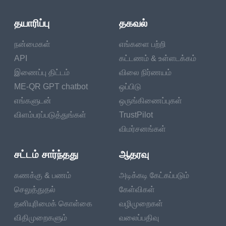
தயாரிப்பு
தகவல்
நன்மைகள்
எங்களை பற்றி
API
கட்டணம் & உள்ளடக்கம்
இணைப்பு திட்டம்
விலை நிர்ணயம்
ME-QR GPT chatbot
ஒப்பிடு
எங்களுடன்
ஒருங்கிணைப்புகள்
விளம்பரப்படுத்துங்கள்
TrustPilot
விமர்சனங்கள்
சட்டம் சார்ந்தது
ஆதரவு
கணக்கு & பணம்
அடிக்கடி கேட்கப்படும்
செலுத்துதல்
கேள்விகள்
தனியுரிமைக் கொள்கை
வழிமுறைகள்
விதிமுறைகளும்
வலைப்பதிவு