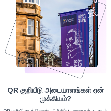
QR குறியீடு அடையாளங்கள் ஏன்
முக்கியம்?
QR குறியீட்டைக் கொண்ட அறிவிப்புப் பலகைகள், உடனடித்