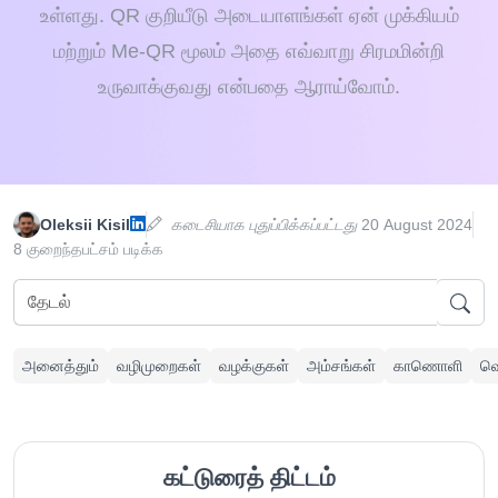
உள்ளது. QR குறியீடு அடையாளங்கள் ஏன் முக்கியம்
மற்றும் Me-QR மூலம் அதை எவ்வாறு சிரமமின்றி
உருவாக்குவது என்பதை ஆராய்வோம்.
Oleksii Kisil
கடைசியாக புதுப்பிக்கப்பட்டது
20 August 2024
8 குறைந்தபட்சம் படிக்க
அனைத்தும்
வழிமுறைகள்
வழக்குகள்
அம்சங்கள்
காணொளி
வெ
கட்டுரைத் திட்டம்