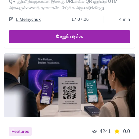
QR குறியீடுகளுக்கான இலக்கு URLகளில் QR குறியீடு UTM
அளவுருக்களைத் தானாகவே சேர்க்க அனுமதிக்கிறது.
I. Melnychuk
17.07.26
4 min
மேலும் படிக்க
4241
0.0
Features