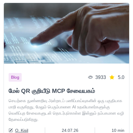
3933
5.0
Blog
மேல் QR குறியீடு MCP சேவையகம்
செயற்கை நுண்ணறிவு அன்றாடப் பணிப்பாய்வுகளின் ஒரு பகுதியாக
மாறி வருகிறது, மேலும் பெரும்பாலான AI உதவியாளர்களுக்கு
வெளிப்புற சேவைகளுடன் தொடர்புகொள்ள இன்னும் நம்பகமான வழி
தேவைப்படுகிறது.
O. Kisil
24.07.26
10 min