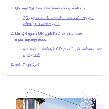
QR குறியீடு அடையாளங்கள் ஏன் முக்கியம்?
QR குறியீட்டைக் கொண்ட கையொப்பமிடுதல்
எவ்வாறு பயனளிக்கும்?
Me-QR மூலம் QR குறியீடு அடையாளத்தை
உருவாக்குவது எப்படி
ஒரு அடையாளத்தில் QR குறியீட்டின் உண்மையான
வழக்குகள்
ஏன் மீ-க்யூஆர்?