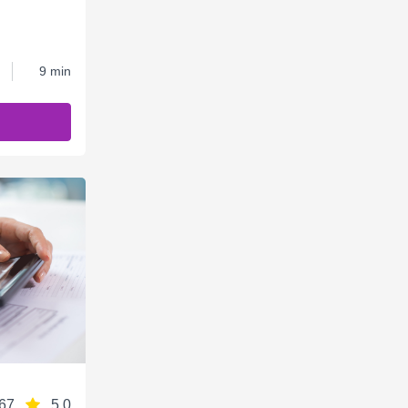
9 min
67
5.0