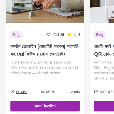
21109
5.0
Blog
Blog
কাস্টম ডোমেইন (হোয়াইট লেবেল) সাপোর্ট
ওয়াই-ফাই অ
সহ সেরা কিউআর কোড জেনারেটর
QR কোড প্ল্
আধুনিক ব্যবসার জন্য, একটি ব্যবহার করাসাদা লেবেল
ওয়াই-ফাই সংযোগ
কিউআর কোড জেনারেটরকিউআর কোড এখন আর শুধু একটি
উচিত—কিন্তু দীর্
ঐচ্ছিক বৈশিষ্ট্য নয় — এটি একটি অপরিহার্য
অসুবিধাজনক এবং
ফাই কিউআর কোডপ্
O. Kisil
05.05.26
12 min
ME-QR 
আরও বিস্তারিত!