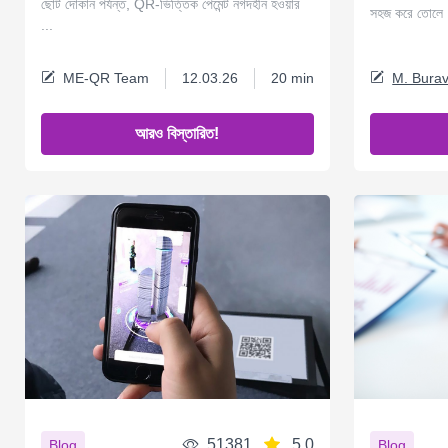
ছোট দোকান পর্যন্ত, QR-ভিত্তিক পেমেন্ট নগদহীন হওয়ার
সহজ করে তোলে
...
ME-QR Team
12.03.26
20 min
M. Burav
আরও বিস্তারিত!
51381
5.0
Blog
Blog