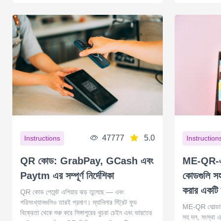
47777
5.0
Instructions
Instruction
QR কোড: GrabPay, GCash এবং
ME-QR-এ ফ
Paytm এর সম্পূর্ণ নির্দেশিকা
কোডগুলি সহ
করার একটি স্
QR কোড পেমেন্ট এশিয়ায় ঝড় তুলেছে — এবং
পরিসংখ্যানগুলিও তারই প্রমাণ। ম্যানিলার স্ট্রিট ফুড
ME-QR ফোল্ডার 
বিক্রেতা থেকে শুরু করে সিঙ্গাপুরের খুচরা চেইন এবং ভারতের
সহ দল, সংস্থা 