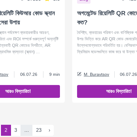
িয়েলিটি কিউআর কোড স্ক্যান
অগমেন্টেড রিয়েলিটি QR কোড
 সেরা উপায়
কত?
ান পর্যবেক্ষণ ব্যবহারকারীর আচরণ,
বৈশিষ্ট্য, ব্যবহারের পরিমাণ এবং বাণিজ্যিক প
িতা এবং ROI সম্পর্কে গুরুত্বপূর্ণ অন্তর্দৃষ্টি
উপর ভিত্তি করে AR QR কোড জেনারেটর
তিহ্যবাহী QR কোডের বিপরীতে, AR
উল্লেখযোগ্যভাবে পরিবর্তিত হয়। বেশিরভাগ প্
রাথমিক ব্যস্ততা (স্ক্যান) ...
ফ্রিমিয়াম মডেলগুলিতে কাজ করে যা উন্নত ক
tsov
06.07.26
9 min
M. Buravtsov
06.07.26
আরও বিস্তারিত!
আরও বিস্তারিত!
2
3
…
23
›