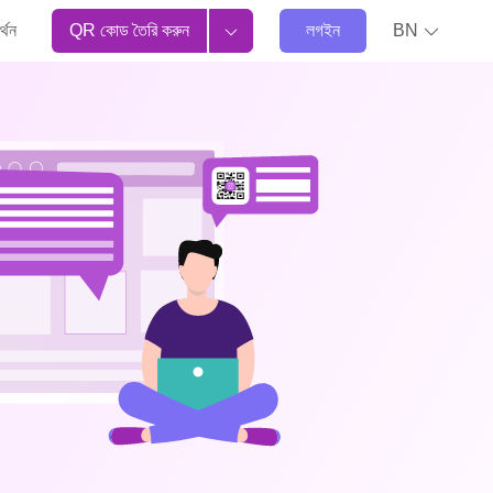
্থন
QR কোড তৈরি করুন
লগইন
BN