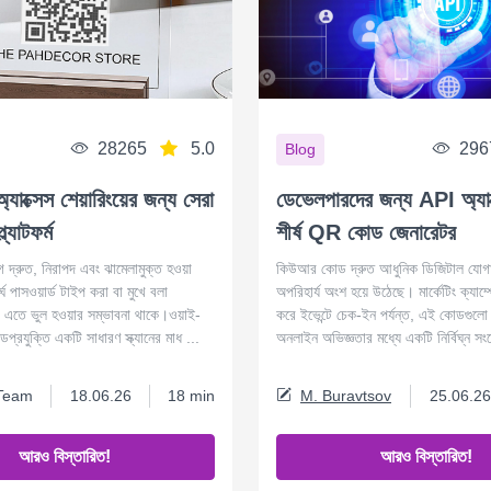
28265
5.0
296
Blog
্যাক্সেস শেয়ারিংয়ের জন্য সেরা
ডেভেলপারদের জন্য API অ্যাক
যাটফর্ম
শীর্ষ QR কোড জেনারেটর
 দ্রুত, নিরাপদ এবং ঝামেলামুক্ত হওয়া
কিউআর কোড দ্রুত আধুনিক ডিজিটাল যোগ
ঘ পাসওয়ার্ড টাইপ করা বা মুখে বলা
অপরিহার্য অংশ হয়ে উঠেছে। মার্কেটিং ক্যাম্
 এতে ভুল হওয়ার সম্ভাবনা থাকে।ওয়াই-
করে ইভেন্টে চেক-ইন পর্যন্ত, এই কোডগুলো
রযুক্তি একটি সাধারণ স্ক্যানের মাধ ...
অনলাইন অভিজ্ঞতার মধ্যে একটি নির্বিঘ্ন সং
Team
18.06.26
18 min
M. Buravtsov
25.06.26
আরও বিস্তারিত!
আরও বিস্তারিত!