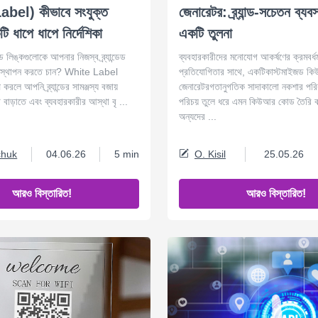
bel) কীভাবে সংযুক্ত
জেনারেটর: ব্র্যান্ড-সচেতন ব্যব
 ধাপে ধাপে নির্দেশিকা
একটি তুলনা
িঙ্কগুলোকে আপনার নিজস্ব ব্র্যান্ডেড
ব্যবহারকারীদের মনোযোগ আকর্ষণের ক্রমবর্ধ
তিস্থাপন করতে চান? White Label
প্রতিযোগিতার সাথে, একটিকাস্টমাইজড 
রলে আপনি ব্র্যান্ডের সামঞ্জস্য বজায়
জেনারেটরগতানুগতিক সাদাকালো নকশার পরিবর্তে
েট বাড়াতে এবং ব্যবহারকারীর আস্থা বৃ ...
পরিচয় তুলে ধরে এমন কিউআর কোড তৈরি ক
অন্যদের ...
chuk
04.06.26
5 min
O. Kisil
25.05.26
আরও বিস্তারিত!
আরও বিস্তারিত!