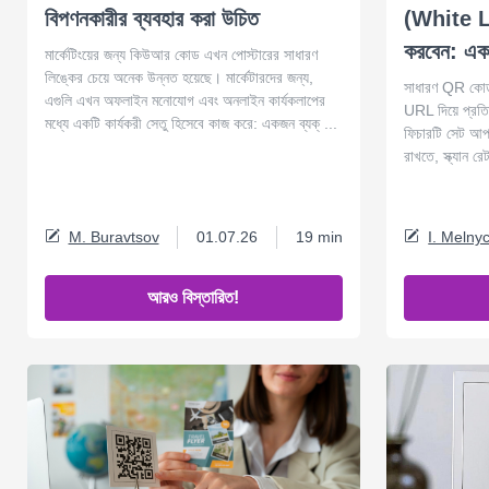
বিপণনকারীর ব্যবহার করা উচিত
(White La
করবেন: একটি
মার্কেটিংয়ের জন্য কিউআর কোড এখন পোস্টারের সাধারণ
লিঙ্কের চেয়ে অনেক উন্নত হয়েছে। মার্কেটারদের জন্য,
সাধারণ QR কোড ল
এগুলি এখন অফলাইন মনোযোগ এবং অনলাইন কার্যকলাপের
URL দিয়ে প্র
মধ্যে একটি কার্যকরী সেতু হিসেবে কাজ করে: একজন ব্যক্ ...
ফিচারটি সেট আপ ক
রাখতে, স্ক্যান র
M. Buravtsov
01.07.26
19 min
I. Melny
আরও বিস্তারিত!