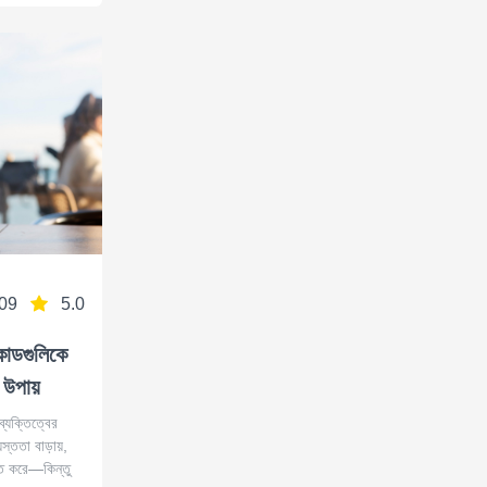
09
5.0
কোডগুলিকে
 উপায়
ব্যক্তিত্বের
্ততা বাড়ায়,
হিত করে—কিন্তু