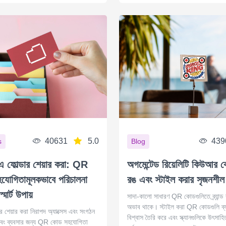
40631
5.0
439
s
Blog
োল্ডার শেয়ার করা: QR
অগমেন্টেড রিয়েলিটি কিউআর 
যোগিতামূলকভাবে পরিচালনা
রঙ এবং স্টাইল করার সৃজনশীল
মার্ট উপায়
সাদা-কালো সাধারণ QR কোডগুলিতে ব্র্যান্ড 
অভাব থাকে। স্টাইল করা QR কোডগুলি ব্যস
শেয়ার করা নিরাপদ অ্যাক্সেস এবং সংগঠন
বিশ্বাস তৈরি করে এবং স্ক্যানগুলিকে উৎসা
এবং ব্যবসার জন্য QR কোড সহযোগিতা