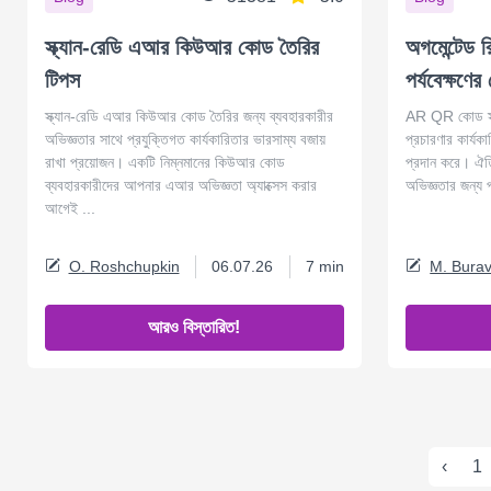
স্ক্যান-রেডি এআর কিউআর কোড তৈরির
অগমেন্টেড র
টিপস
পর্যবেক্ষণের
স্ক্যান-রেডি এআর কিউআর কোড তৈরির জন্য ব্যবহারকারীর
AR QR কোড স্ক্য
অভিজ্ঞতার সাথে প্রযুক্তিগত কার্যকারিতার ভারসাম্য বজায়
প্রচারণার কার্যকার
রাখা প্রয়োজন। একটি নিম্নমানের কিউআর কোড
প্রদান করে। ঐ
ব্যবহারকারীদের আপনার এআর অভিজ্ঞতা অ্যাক্সেস করার
অভিজ্ঞতার জন্য প্
আগেই ...
O. Roshchupkin
06.07.26
7 min
M. Burav
আরও বিস্তারিত!
‹
1