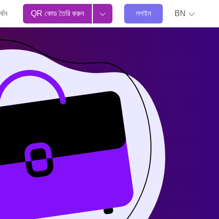
্থন
QR কোড তৈরি করুন
লগইন
BN