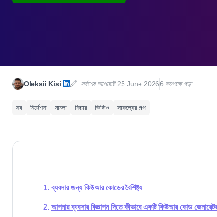
Oleksii Kisil
সর্বশেষ আপডেট
25 June 2026
6 কমপক্ষে পড়া
সব
নির্দেশনা
মামলা
ফিচার
ভিডিও
সাফল্যের গল্প
ব্যবসার জন্য কিউআর কোডের বৈশিষ্ট্য
আপনার ব্যবসার বিজ্ঞাপন দিতে কীভাবে একটি কিউআর কোড জেনারেটর