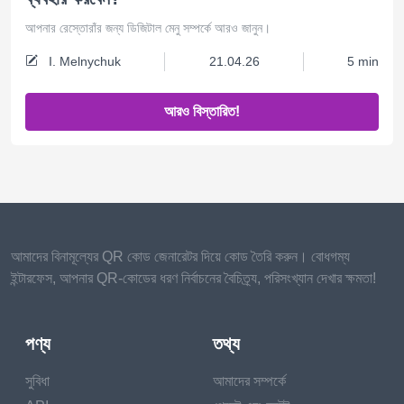
আপনার রেস্তোরাঁর জন্য ডিজিটাল মেনু সম্পর্কে আরও জানুন।
I. Melnychuk
21.04.26
5 min
আরও বিস্তারিত!
আমাদের বিনামূল্যের QR কোড জেনারেটর দিয়ে কোড তৈরি করুন। বোধগম্য
ইন্টারফেস, আপনার QR-কোডের ধরণ নির্বাচনের বৈচিত্র্য, পরিসংখ্যান দেখার ক্ষমতা!
পণ্য
তথ্য
সুবিধা
আমাদের সম্পর্কে