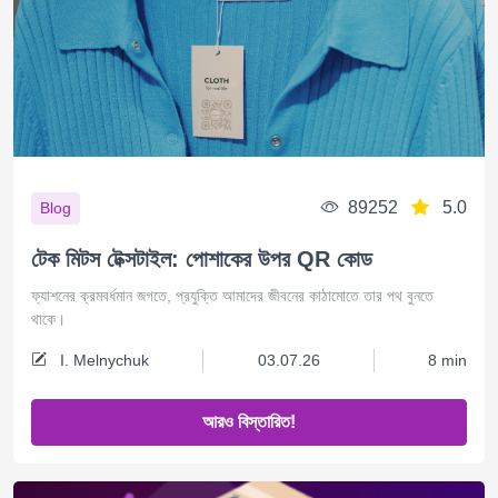
89252
5.0
Blog
টেক মিটস টেক্সটাইল: পোশাকের উপর QR কোড
ফ্যাশনের ক্রমবর্ধমান জগতে, প্রযুক্তি আমাদের জীবনের কাঠামোতে তার পথ বুনতে
থাকে।
I. Melnychuk
03.07.26
8 min
আরও বিস্তারিত!