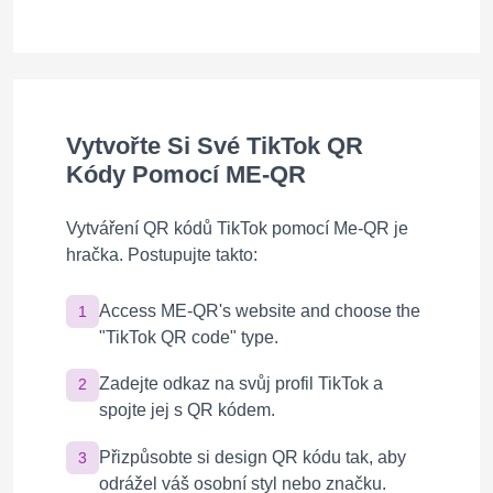
Vytvořte Si Své TikTok QR
Kódy Pomocí ME-QR
Vytváření QR kódů TikTok pomocí Me-QR je
hračka. Postupujte takto:
Access ME-QR's website and choose the
1
"TikTok QR code" type.
Zadejte odkaz na svůj profil TikTok a
2
spojte jej s QR kódem.
Přizpůsobte si design QR kódu tak, aby
3
odrážel váš osobní styl nebo značku.