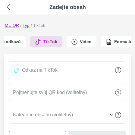
Zadejte obsah
ME-QR
/
Typ
/
TikTok
am odkazů
TikTok
Video
Formulář
Odkaz na TikTok
Pojmenujte svůj QR kód (volitelný)