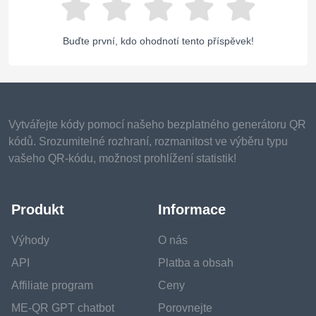
Buďte první, kdo ohodnotí tento příspěvek!
Vytvářejte kódy pomocí našeho bezplatného generátoru QR
kódů. Srozumitelné rozhraní, rozmanitost ve výběru typu
vašeho QR-kódu, možnost prohlížení statistik!
Produkt
Informace
Výhody
O nás
API
Platba a obsah
Affiliate program
Ceny
ME-QR GPT chatbot
Porovnejte