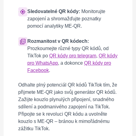
Sledovatelné QR kódy:
Monitorujte
zapojení a shromažďujte poznatky
pomocí analytiky ME-QR.
Rozmanitost v QR kódech:
Prozkoumejte různé typy QR kódů, od
TikTok po
QR kódy pro telegram
,
QR kódy
pro WhatsApp
, a dokonce
QR kódy pro
Facebook
.
Odhalte plný potenciál QR kódů TikTok tím, že
přijmete ME-QR jako svůj generátor QR kódů.
Zažijte kouzlo plynulých připojení, snadného
sdílení a podmanivého zapojení na TikTok.
Připojte se k revoluci QR kódu a uvolněte
kouzlo s ME-QR – bránou k mimořádnému
zážitku TikTok.