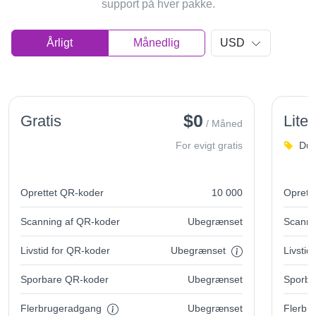
support på hver pakke.
Årligt
Månedlig
USD
$0
Gratis
Lite
/ Måned
For evigt gratis
Du 
Oprettet QR-koder
10 000
Oprett
Scanning af QR-koder
Ubegrænset
Scanni
Livstid for QR-koder
Ubegrænset
Livstid
Sporbare QR-koder
Ubegrænset
Sporba
Flerbrugeradgang
Ubegrænset
Flerbr