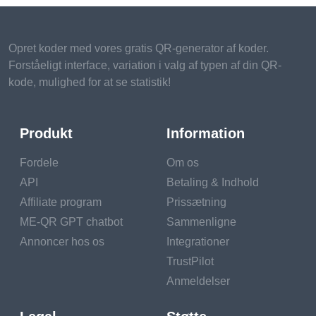
Opret koder med vores gratis QR-generator af koder.
Forståeligt interface, variation i valg af typen af ​​din QR-
kode, mulighed for at se statistik!
Produkt
Information
Fordele
Om os
API
Betaling & Indhold
Affiliate program
Prissætning
ME-QR GPT chatbot
Sammenligne
Annoncer hos os
Integrationer
TrustPilot
Anmeldelser