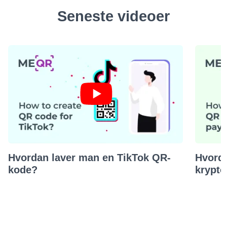
Seneste videoer
Hvordan laver man en TikTok QR-
Hvorda
kode?
krypto