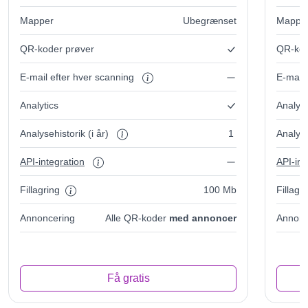
Mapper
Ubegrænset
Mappe
QR-koder prøver
QR-kod
E-mail efter hver scanning
E-mail
Analytics
Analyti
Analysehistorik (i år)
1
Analyse
API-integration
API-int
Fillagring
100 Mb
Fillagr
Annoncering
Alle QR-koder
med annoncer
Annonc
Få gratis