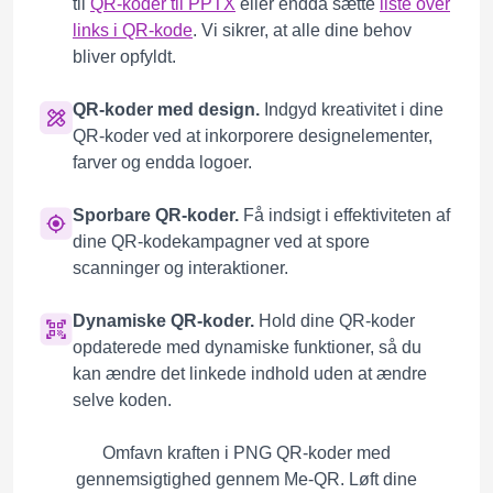
til
QR-koder til PPTX
eller endda sætte
liste over
links i QR-kode
. Vi sikrer, at alle dine behov
bliver opfyldt.
QR-koder med design.
Indgyd kreativitet i dine
QR-koder ved at inkorporere designelementer,
farver og endda logoer.
Sporbare QR-koder.
Få indsigt i effektiviteten af
​​dine QR-kodekampagner ved at spore
scanninger og interaktioner.
Dynamiske QR-koder.
Hold dine QR-koder
opdaterede med dynamiske funktioner, så du
kan ændre det linkede indhold uden at ændre
selve koden.
Omfavn kraften i PNG QR-koder med
gennemsigtighed gennem Me-QR. Løft dine