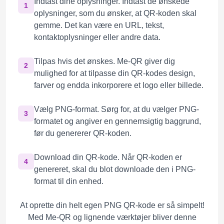
Indtast dine oplysninger. Indtast de ønskede
1
oplysninger, som du ønsker, at QR-koden skal
gemme. Det kan være en URL, tekst,
kontaktoplysninger eller andre data.
Tilpas hvis det ønskes. Me-QR giver dig
2
mulighed for at tilpasse din QR-kodes design,
farver og endda inkorporere et logo eller billede.
Vælg PNG-format. Sørg for, at du vælger PNG-
3
formatet og angiver en gennemsigtig baggrund,
før du genererer QR-koden.
Download din QR-kode. Når QR-koden er
4
genereret, skal du blot downloade den i PNG-
format til din enhed.
At oprette din helt egen PNG QR-kode er så simpelt!
Med Me-QR og lignende værktøjer bliver denne