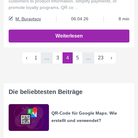
customers to product information, simplify payments, or
promote loyalty programs, QR co ...
M. Buravtsov
06.04.26
8 min
Weiterlesen
‹
1
…
3
4
5
…
23
›
Die beliebtesten Beiträge
QR-Code für Google Maps. Wie
erstellt und verwendet?