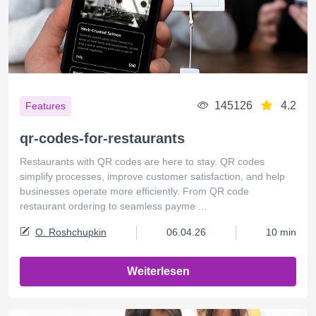
145126
4.2
Features
qr-codes-for-restaurants
Restaurants with QR codes are here to stay. QR codes
simplify processes, improve customer satisfaction, and help
businesses operate more efficiently. From QR code
restaurant ordering to seamless payme ...
O. Roshchupkin
06.04.26
10 min
Weiterlesen