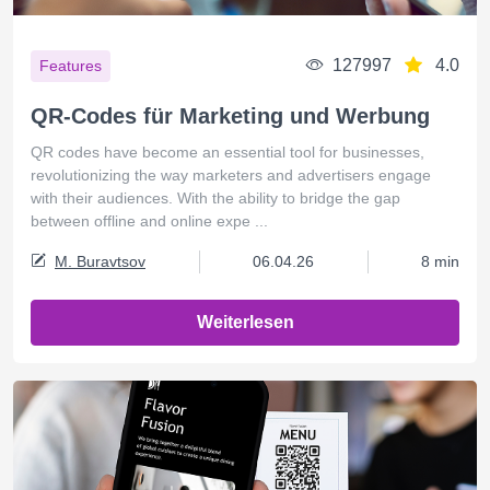
127997
4.0
Features
QR-Codes für Marketing und Werbung
QR codes have become an essential tool for businesses,
revolutionizing the way marketers and advertisers engage
with their audiences. With the ability to bridge the gap
between offline and online expe ...
M. Buravtsov
06.04.26
8 min
Weiterlesen