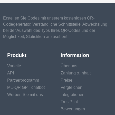
Erstellen Sie Codes mit unserem kostenlosen QR-
Codegenerator. Verständliche Schnittstelle, Abwechslung
bei der Auswahl des Typs Ihres QR-Codes und der
Möglichkeit, Statistiken anzusehen!
Produkt
Information
Vorteile
Über uns
API
Zahlung & Inhalt
Partnerprogramm
Preise
ME-QR GPT chatbot
Vergleichen
Werben Sie mit uns
Integrationen
TrustPilot
Bewertungen