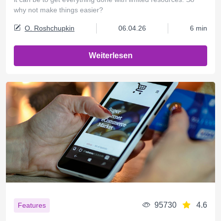
why not make things easier?
O. Roshchupkin
06.04.26
6 min
Weiterlesen
95730
4.6
Features