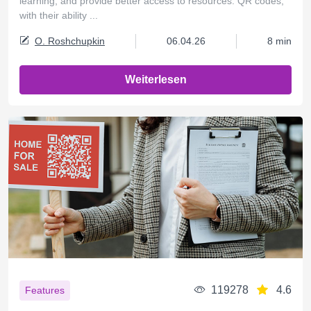
learning, and provide better access to resources. QR codes,
with their ability ...
O. Roshchupkin
06.04.26
8 min
Weiterlesen
119278
4.6
Features