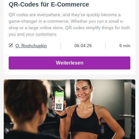
QR-Codes für E-Commerce
QR codes are everywhere, and they’ve quickly become a
game-changer in e-commerce. Whether you run a small e-
shop or a large online store, QR codes simplify things for both
you and your customers.
O. Roshchupkin
06.04.26
6 min
Weiterlesen