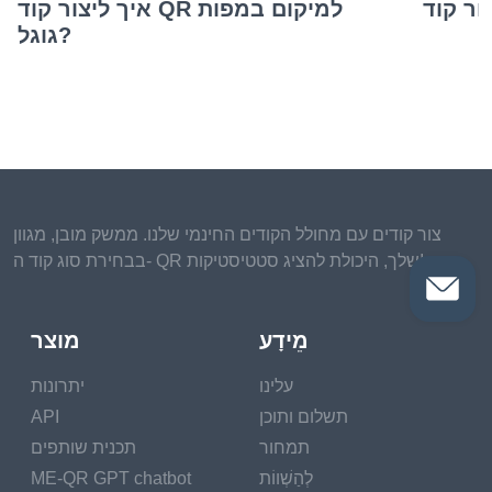
איך ליצור קוד QR למיקום במפות
גוגל?
צור קודים עם מחולל הקודים החינמי שלנו. ממשק מובן, מגוון
בבחירת סוג קוד ה- QR שלך, היכולת להציג סטטיסטיקות!
מֵידָע
מוצר
עלינו
יתרונות
תשלום ותוכן
API
תמחור
תכנית שותפים
לְהַשְׁווֹת
ME-QR GPT chatbot