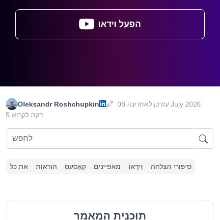
הפעל וידאו
08 July 2026
עודכן לאחרונה
Oleksandr Roshchupkin
5 דקה לקרוא
סיפורי הצלחה
וִידֵאוֹ
מאפיינים
קאַסעס
הוראות
את כל
תוכנית המאמר