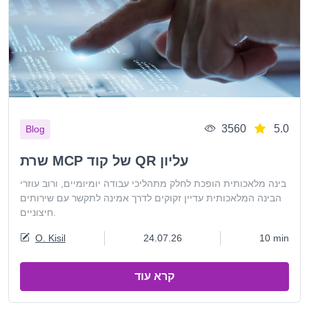
3560
5.0
Blog
שרת MCP של קוד QR עליון
בינה מלאכותית הופכת לחלק מתהליכי עבודה יומיומיים, ורוב עוזרי
הבינה המלאכותית עדיין זקוקים לדרך אמינה לתקשר עם שירותים
חיצוניים.
O. Kisil
24.07.26
10 min
קרא עוד