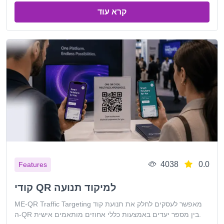
קרא עוד
4038
0.0
Features
קודי QR למיקוד תנועה
ME-QR Traffic Targeting מאפשר לעסקים לחלק את תנועת קוד
ה-QR בין מספר יעדים באמצעות כללי אחוזים מותאמים אישית.