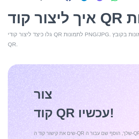
גלו כיצד ליצור קודי QR לתמונות PNG/JPG. העלו עד 20 תמונות בקובץ QR אחד, התאימו אותו אישית ושנו את התוכן בכל עת בעזרת ME-
QR.
צור
קוד QR עכשיו!
שים את קישור קוד ה-QR שלך, הוסף שם עבור ה-QR שלך, בחר