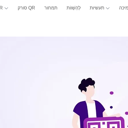
יכה
תעשיות
לְהַשְׁווֹת
תמחור
סורק QR
כ-