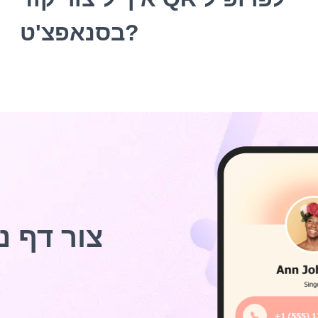
בסנאפצ'ט?
צור דף נ