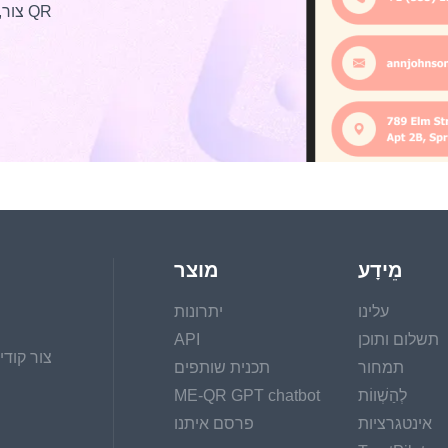
צור, הפק, נהל ומעקוב סטטיסטי אחרי הדפים שלך לקודי QR
מֵידָע
מוצר
עלינו
יתרונות
תשלום ותוכן
API
צור קודי
תמחור
תכנית שותפים
לְהַשְׁווֹת
ME-QR GPT chatbot
אינטגרציות
פרסם איתנו