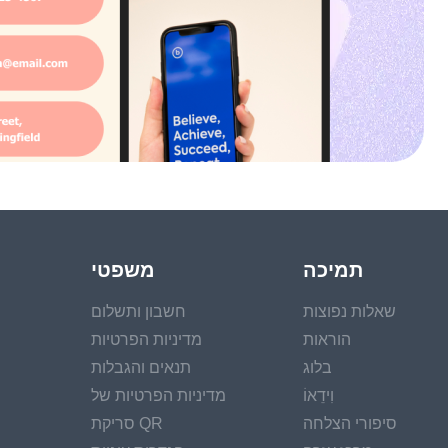
תמיכה
משפטי
שאלות נפוצות
חשבון ותשלום
הוראות
מדיניות הפרטיות
בלוג
תנאים והגבלות
וִידֵאוֹ
מדיניות הפרטיות של
סיפורי הצלחה
סריקת QR