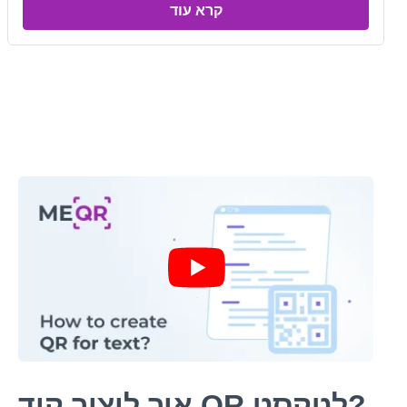
קרא עוד
Next
איך ליצור קוד QR לטקסט?