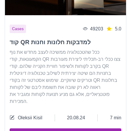
49203
5.0
Cases
קוד QR למדבקות חלונות וחנות
ככל שהטכנולוגיה ממשיכה לעצב מחדש את נוף
הקמעונאות, קודי QR צצו ככלי רב-תכליתי ליצירת מעורבות
בקרב לקוחות ולשיפור חוויית הקנייה שלהם. קודי QR
בחנויות הם שיטה יצירתית לשילוב טכנולוגיה דיגיטלית
וטריקים שיווקיים. שימוש אסטרטגי זה בקודי QR בחלונות
ראווה לא רק שובה את תשומת ליבם של לקוחות
פוטנציאליים, אלא גם מניע תנועת לקוחות ומגביר את
המכירות.
Oleksii Kisil
20.08.24
7 min