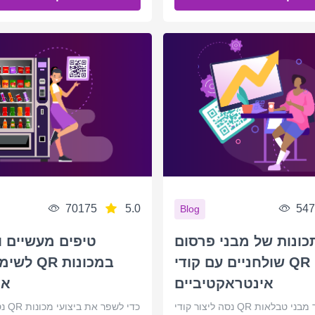
70175
5.0
547
Blog
כונות של מבני פרסום
טיפים מעשיים ו
שולחניים עם קודי QR
לשימוש בק
אינטראקטיביים
או
ר קודי QR עבור מבני טבלאות
נסה 