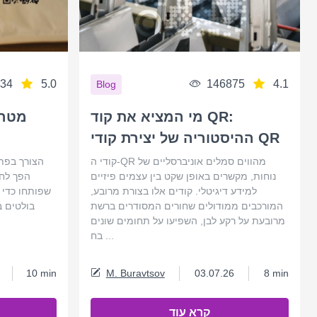
34
5.0
146875
4.1
Blog
מי המציא את קוד QR:
מטרי
ההיסטוריה של יצירת קודי QR
קודי ה-QR מהווים סמלים אוניברסליים של
הצורך בפתר
נוחות, מקשרים באופן שקט בין עצמים פיזיים
הפך לחש
למידע דיגיטלי. קודים אלו בצורת מרובע,
שפותחו כדי ל
המורכבים ממודולים שחורים המסודרים ברשת
מרובעת על רקע לבן, השפיעו על תחומים שונים
בח ...
10 min
M. Buravtsov
03.07.26
8 min
קרא עוד