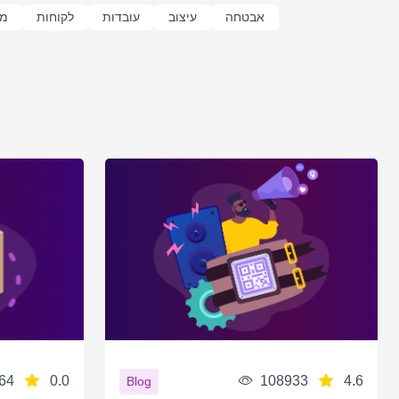
אבטחה
עיצוב
עובדות
לקוחות
מי
64
0.0
108933
4.6
Blog