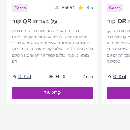
86654
3.5
Cases
Cases
קוד QR על בגדים
סום ושיווק,
תעשיית האופנה מחפשת כל הזמן דרכים
 קריטית לכל
חדשות לחדש ולשפר את חוויית הקנייה. אחת
ת תאוצה היא
המגמות האחרונות שצצות היא השימוש בקודי
ימוש בקודי QR בשלטי חוצות. מאמר זה
QR על בגדים. על ידי שילוב קודים אלה בבגדים,
מסורתיים עם
מותגי אופנה יכולים לגשר על הפער בין העולם
טכנולוגי ...
הפ ...
O. Kisil
06.04.26
7 min
O. Kisil
קרא עוד