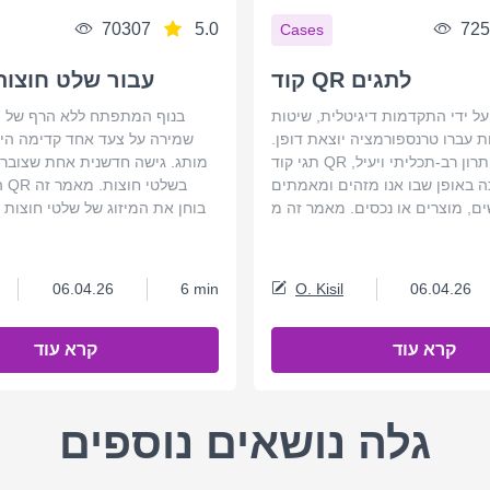
70307
5.0
725
Cases
קוד QR לתגים
קוד QR עבור שלט חוצות
על ידי התקדמות דיגיטלית, שיטות
בנוף המתפתח ללא הרף של פר
ות עברו טרנספורמציה יוצאת דופן.
שמירה על צעד אחד קדימה היא
תגי קוד QR צצו כפתרון רב-תכליתי ויעיל,
מותג. גישה חדשנית אחת שצובר
 באופן שבו אנו מזהים ומאמתים
הש
בוחן את המיזוג של שלטי חוצות 
06.04.26
6 min
O. Kisil
06.04.26
קרא עוד
קרא עוד
גלה נושאים נוספים