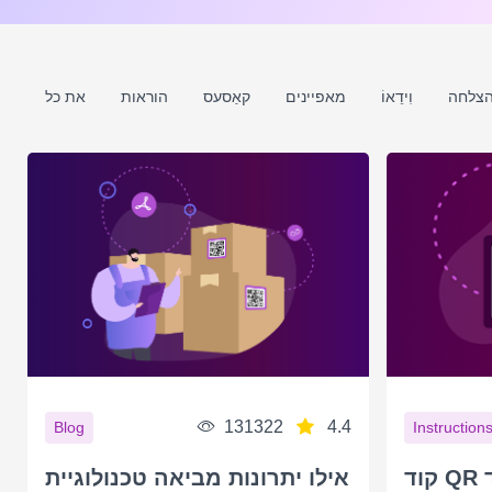
הצלחה
וִידֵאוֹ
מאפיינים
קאַסעס
הוראות
את כל
131322
4.4
Blog
Instruction
קוד QR למפות גוגל. כיצד
אילו יתרונות מביאה טכנולוגיית