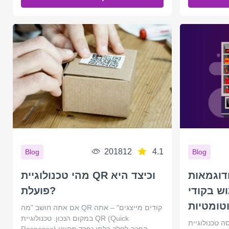
201812
4.1
Blog
Blog
דוגמאות
מהי טכנולוגיית QR וכיצד היא
ודי QR במכונות
פועלת?
טומטיות
אם אתה חושב "מה QR קודים מייצגים" – אתה
במקום הנכון. טכנולוגיית QR (Quick
טכנולוגיית QR כדי לשפר את ביצועי מכונות
Response) הפכה לחלק בלתי נפרד מחיינו