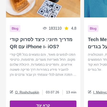
183110
4.8
Blog
Blog
Te: קודי QR
מדריך חיוני: כיצד לסרוק קודי
ל בגדים
QR עם iPhone ו- iOS?
 הטכנולוגיה
קודי QR הפכו לנפוצים מאוד, והם נמצאים בכל
חד המפגשים
מקום, החל מאריזות מוצרים, פרסומות, כרטיסי
יל הוא קוד QR
אירועים, ותפריטים במסעדות. היכולת שלהם
על בגדים.
להעביר מידע במהירות דרך סריקה פשוטה
הפכה אותם לכלי עוצמתי הן עבור צרכנים והן ...
O. Roshchupkin
03.07.26
13 min
I. Melny
קרא עוד