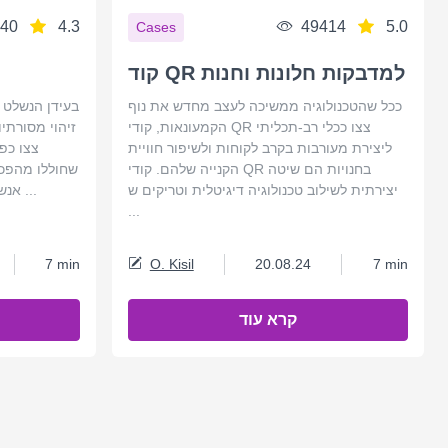
40
4.3
49414
5.0
Cases
קוד QR למדבקות חלונות וחנות
ככל שהטכנולוגיה ממשיכה לעצב מחדש את נוף
בעידן הנשלט 
הקמעונאות, קודי QR צצו ככלי רב-תכליתי
זיהוי מסורתי
ליצירת מעורבות בקרב לקוחות ולשיפור חוויית
הקנייה שלהם. קודי QR בחנויות הם שיטה
שחוללו מהפכה
יצירתית לשילוב טכנולוגיה דיגיטלית וטריקים ש
אנשים, מוצרים או נכסים. מאמר זה מ ...
...
7 min
O. Kisil
20.08.24
7 min
קרא עוד