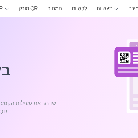
יכה
תעשיות
לְהַשְׁווֹת
תמחור
סורק QR
כ-
בע
שדרגו את פעילות הקמעונ
מלאי ודרכים לשיפור חוויות הקנייה באמצעות טכ