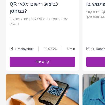
QR לביצוע רישום מלאי
במחסן?
יצירת קודי QR למיקום. למד כיצד לשתף את
כתובת שלך.
למד כיצד ליצור קוד QR לשיפור חשבונאות
המלאי
I. Melnychuk
09.07.26
5 min
O. Roshc
קרא עוד