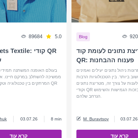
89684
5.0
920
Blog
צת נתונים לעומת קוד
ch Meets Textile
QR: פענוח ההבחנות
ע
ונות ניהול נתונים יעילים ואמינים
בעולם האופנה המשתנה תמידית,
וב ביותר. בין הטכנולוגיות הרבות
ממשיכה להשתלב במרקם חיינו. א
ענות על צורך זה, מטריצת נתונים
המרתקים בין טכנולוגיה וטקסט
וקודי QR בולטים בזכות הגמישות והשימוש
הנרחב שלהם.
chuk
03.07.26
8 min
M. Buravtsov
03.07.26
קרא עוד
קרא עוד