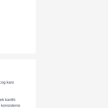
cog karo
k kanthi
 konsistensi