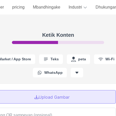
er
pricing
Mbandhingake
Industri
Dhukunga
Ketik Konten
Market / App Store
Teks
peta
Wi-Fi
WhatsApp
Upload Gambar
ng QR sampeyan (opsional)