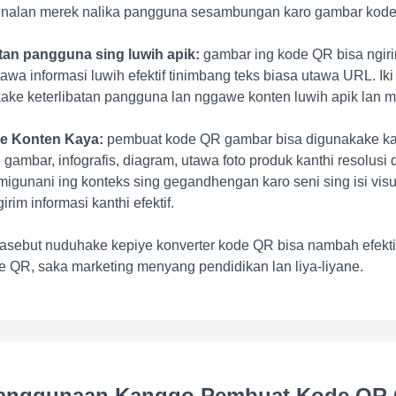
enalan merek nalika pangguna sesambungan karo gambar kod
atan pangguna sing luwih apik:
gambar ing kode QR bisa ngir
tawa informasi luwih efektif tinimbang teks biasa utawa URL. Iki
ke keterlibatan pangguna lan nggawe konten luwih apik lan m
e Konten Kaya:
pembuat kode QR gambar bisa digunakake k
gambar, infografis, diagram, utawa foto produk kanthi resolusi d
igunani ing konteks sing gegandhengan karo seni sing isi visu
rim informasi kanthi efektif.
sebut nuduhake kepiye konverter kode QR bisa nambah efektif
 QR, saka marketing menyang pendidikan lan liya-liyane.
anggunaan Kanggo Pembuat Kode QR