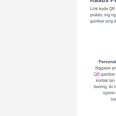
Link kode QR
praktis. Ing 
gambar sing 
Personal
Nggawe pr
QR
gambar o
kontak lan
bareng, iki
njamin
sa