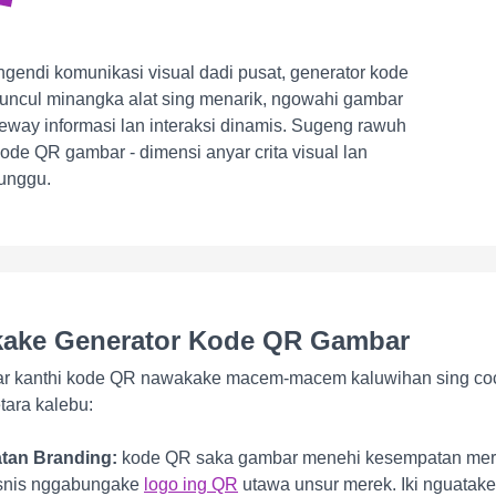
 ngendi komunikasi visual dadi pusat, generator kode
ncul minangka alat sing menarik, ngowahi gambar
ateway informasi lan interaksi dinamis. Sugeng rawuh
ode QR gambar - dimensi anyar crita visual lan
nunggu.
ake Generator Kode QR Gambar
 kanthi kode QR nawakake macem-macem kaluwihan sing co
tara kalebu:
tan Branding:
kode QR saka gambar menehi kesempatan mere
isnis nggabungake
logo ing QR
utawa unsur merek. Iki nguatake