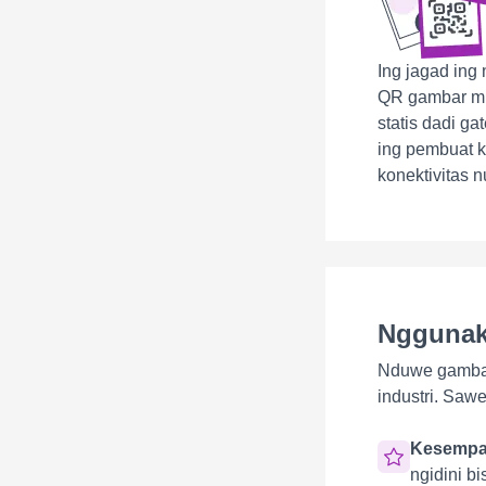
Ing jagad ing
QR gambar mu
statis dadi g
ing pembuat k
konektivitas 
Nggunak
Nduwe gambar
industri. Sawe
Kesempa
ngidini b