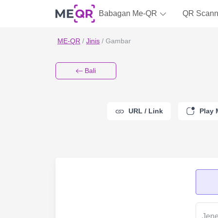
Babagan Me-QR
QR Scann
ME-QR
/
Jinis
/
Gambar
Bali
URL / Link
Play 
Jene