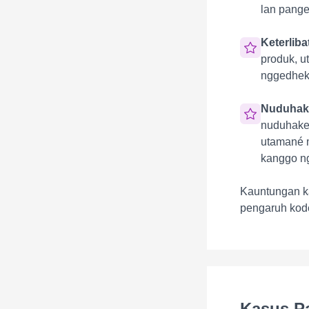
lan pang
Keterlib
produk, u
nggedheka
Nuduhak
nuduhake 
utamané m
kanggo ngi
Kauntungan ka
pengaruh kode
Kasus P