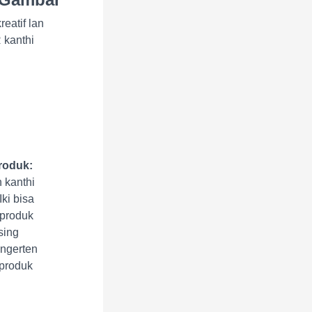
atif lan
 kanthi
roduk:
 kanthi
ki bisa
produk
sing
angerten
 produk