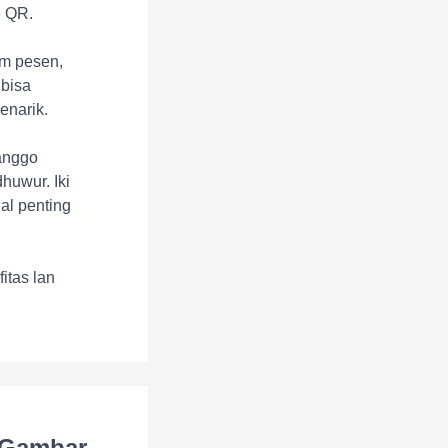
e QR.
im pesen,
 bisa
enarik.
anggo
huwur. Iki
al penting
itas lan
 Gambar