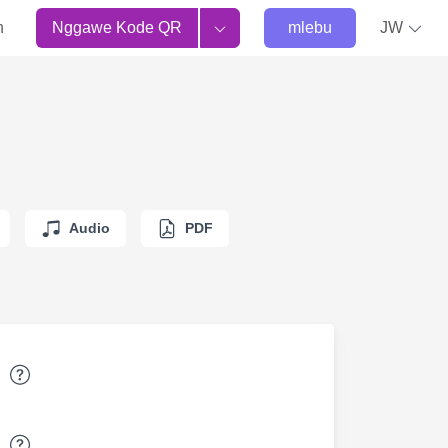
n
Nggawe Kode QR
mlebu
JW
Audio
PDF