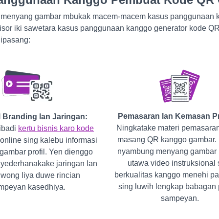
 menyang gambar mbukak macem-macem kasus panggunaan kre
ngisor iki sawetara kasus panggunaan kanggo generator kode QR
dipasang:
Pemasaran lan Kemasan P
 Branding lan Jaringan:
Ningkatake materi pemasaran
ibadi
kertu bisnis karo kode
masang QR kanggo gambar. I
nline sing kalebu informasi
nyambung menyang gambar 
 gambar profil. Yen dienggo
utawa video instruksional 
 nyederhanakake jaringan lan
berkualitas kanggo menehi p
 wong liya duwe rincian
sing luwih lengkap babagan
mpeyan kasedhiya.
sampeyan.