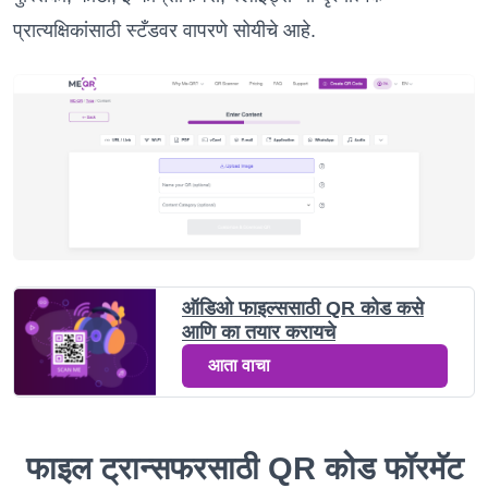
प्रात्यक्षिकांसाठी स्टँडवर वापरणे सोयीचे आहे.
ऑडिओ फाइल्ससाठी QR कोड कसे
आणि का तयार करायचे
आता वाचा
फाइल ट्रान्सफरसाठी QR कोड फॉरमॅट