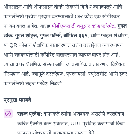
ऑनलाइन आणि ऑफलाइन दोन्ही ठिकाणी विविध कागदपत्रे आणि
फायलींमध्ये प्रवेश प्रदान करण्यासाठी QR कोड एक सोयीस्कर
माध्यम बनत आहेत. यासह
पीडीएफसाठी क्यूआर कोड फॉरमॅट,
गुगल
डॉक, गुगल शीट्स, गुगल फॉर्म्स, ऑफिस ३६५
, आणि फाइल शेअरिंग,
या QR कोडचा शैक्षणिक वातावरणात तसेच दस्तऐवज व्यवस्थापन
आणि सहकार्यासाठी कॉर्पोरेट वातावरणात व्यापक वापर होत आहे.
त्यांचा वापर शैक्षणिक संस्था आणि व्यावसायिक वातावरणात विशेषतः
मौल्यवान आहे, ज्यामुळे दस्तऐवज, प्रश्नावली, स्प्रेडशीट आणि इतर
फायलींमध्ये सहज प्रवेश मिळतो.
प्रमुख फायदे
सहज प्रवेश:
वापरकर्ते त्यांना आवश्यक असलेले दस्तऐवज
त्वरित ऍक्सेस करू शकतात, URL प्रविष्ट करण्याची किंवा
फाइल्स शोधण्याची आवश्यकता टाळता येते.