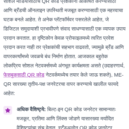
सोशल मीडियासाठीचे QR कोड प्रेक्षकांना आकर्षित करण्यासाठी
आणि ब्रँडची ऑनलाइन उपस्थिती मजबूत करण्यासाठी एक महत्त्वाचा
घटक बनले आहेत. ते अनेक प्लॅटफॉर्मवर पसरलेले आहेत, जे
डिजिटल समुदायाशी प्रभावीपणे संवाद साधण्यासाठी एक व्यापक उपाय
प्रदान करतात. हा दृष्टिकोन केवळ प्रोफाइलमध्ये त्वरित प्रवेश
प्रदान करत नाही तर प्रेक्षकांची सहभाग वाढवतो, ज्यामुळे ब्रँड आणि
वापरकर्त्यांमध्ये जवळचे बंध निर्माण होतात. आजकाल बहुतेक
लोकप्रिय सोशल नेटवर्क्समध्ये अंगभूत कार्यक्षमता असते (उदाहरणार्थ,
फेसबुकसाठी QR कोड
नेटवर्कमध्येच तयार केले जाऊ शकते), ME-
QR सारख्या तृतीय-पक्ष जनरेटरचा वापर करण्याचे खालील फायदे
आहेत:
अधिक वैशिष्ट्ये:
बिल्ट-इन QR कोड जनरेटर सामान्यतः
मजकूर, प्रतिमा आणि लिंक्स जोडणे यासारख्या मर्यादित
वैशिष्ट्यांचा संच देतात. स्टँडअलोन QR कोड जनरेटर