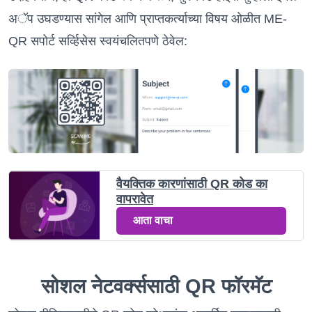
अॅप उघडण्यास सांगेल आणि प्राप्तकर्त्याच्या विषय ओळीत ME-
QR सपोर्ट सर्व्हिसेस स्वयंचलितपणे ठेवेल:
वैयक्तिक कारणांसाठी QR कोड का
वापरावेत
आता वाचा
सोशल नेटवर्क्ससाठी QR फॉरमॅट