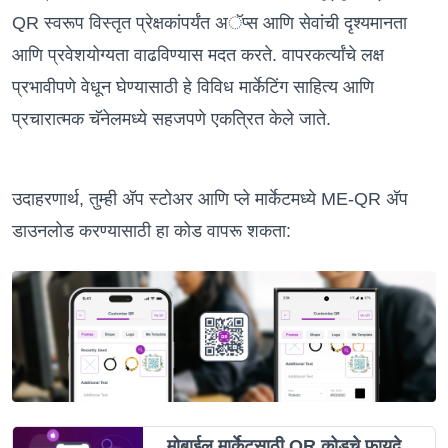
QR स्वरूप विस्तृत प्रेक्षकांपर्यंत अॅप्स आणि सेवांची दृश्यमानता
आणि प्रवेशयोग्यता वाढविण्यास मदत करते. वापरकर्त्यांचे लक्ष
प्रभावीपणे वेधून घेण्यासाठी हे विविध मार्केटिंग साहित्य आणि
प्रचारात्मक चॅनेलमध्ये सहजपणे एकत्रित केले जाते.
उदाहरणार्थ, तुम्ही अ‍ॅप स्टोअर आणि प्ले मार्केटमध्ये ME-QR अ‍ॅप
डाउनलोड करण्यासाठी हा कोड वापरू शकता:
मोबाईल मार्केटसाठी QR कोडचे फायदे