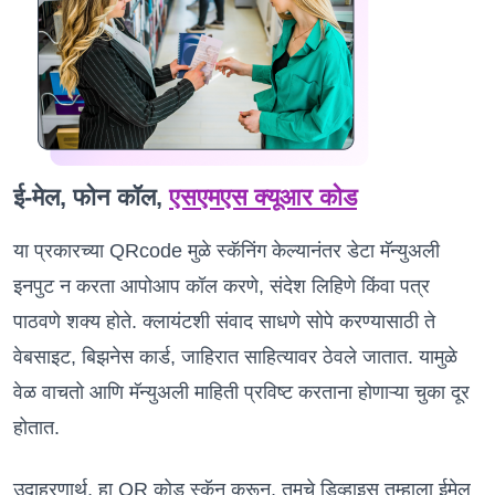
ई-मेल, फोन कॉल,
एसएमएस क्यूआर कोड
या प्रकारच्या QRcode मुळे स्कॅनिंग केल्यानंतर डेटा मॅन्युअली
इनपुट न करता आपोआप कॉल करणे, संदेश लिहिणे किंवा पत्र
पाठवणे शक्य होते. क्लायंटशी संवाद साधणे सोपे करण्यासाठी ते
वेबसाइट, बिझनेस कार्ड, जाहिरात साहित्यावर ठेवले जातात. यामुळे
वेळ वाचतो आणि मॅन्युअली माहिती प्रविष्ट करताना होणाऱ्या चुका दूर
होतात.
उदाहरणार्थ, हा QR कोड स्कॅन करून, तुमचे डिव्हाइस तुम्हाला ईमेल