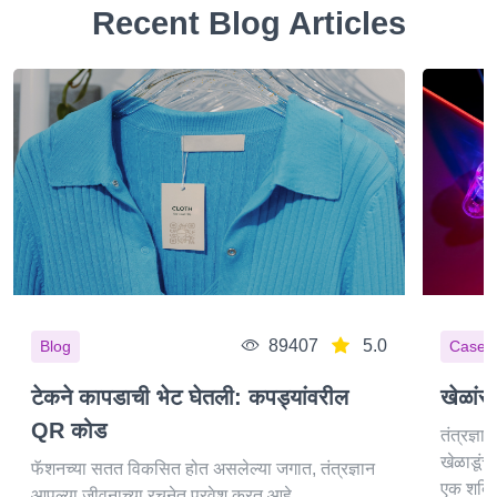
Recent Blog Articles
89407
5.0
Blog
Cases
टेकने कापडाची भेट घेतली: कपड्यांवरील
खेळांस
QR कोड
तंत्रज्ञा
खेळाडूं
फॅशनच्या सतत विकसित होत असलेल्या जगात, तंत्रज्ञान
एक शक्त
आपल्या जीवनाच्या रचनेत प्रवेश करत आहे.