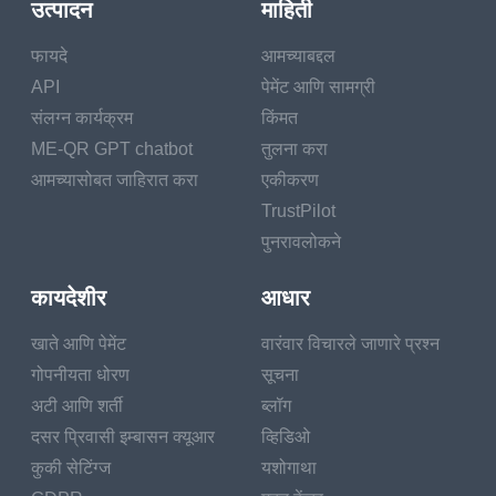
उत्पादन
माहिती
फायदे
आमच्याबद्दल
API
पेमेंट आणि सामग्री
संलग्न कार्यक्रम
किंमत
ME-QR GPT chatbot
तुलना करा
आमच्यासोबत जाहिरात करा
एकीकरण
TrustPilot
पुनरावलोकने
कायदेशीर
आधार
खाते आणि पेमेंट
वारंवार विचारले जाणारे प्रश्न
गोपनीयता धोरण
सूचना
अटी आणि शर्ती
ब्लॉग
दसर प्रिवासी इम्बासन क्यूआर
व्हिडिओ
कुकी सेटिंग्ज
यशोगाथा