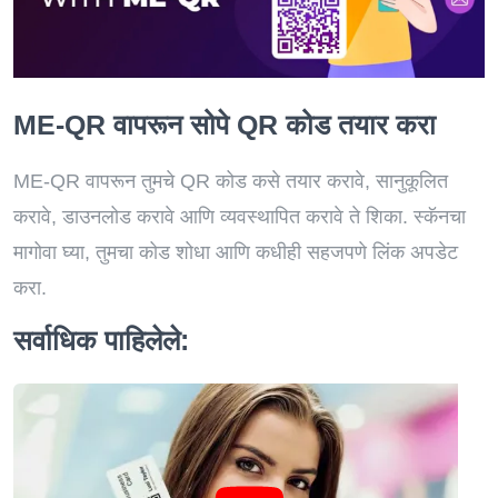
ME-QR वापरून सोपे QR कोड तयार करा
ME-QR वापरून तुमचे QR कोड कसे तयार करावे, सानुकूलित
करावे, डाउनलोड करावे आणि व्यवस्थापित करावे ते शिका. स्कॅनचा
मागोवा घ्या, तुमचा कोड शोधा आणि कधीही सहजपणे लिंक अपडेट
करा.
सर्वाधिक पाहिलेले: