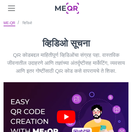
ME-QR
व्हिडिओ
व्हिडिओ सूचना
QR कोडबद्दल माहितीपूर्ण व्हिडिओंचा संग्रह पहा. वास्तविक
जीवनातील उदाहरणे आणि तज्ञांच्या अंतर्दृष्टीसह मार्केटिंग, व्यवसाय
आणि इतर गोष्टींसाठी QR कोड कसे वापरायचे ते शिका.