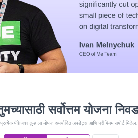
significantly cut o
small piece of te
on digital transfor
Ivan Melnychuk
CEO of Me Team
तुमच्यासाठी सर्वोत्तम योजना निवड
प्रत्येक पॅकेजवर तुम्हाला मोफत अमर्यादित अपडेट्स आणि प्रीमियम सपोर्ट मिळेल.