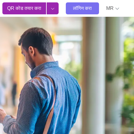
QR कोड तयार करा
लॉगिन करा
MR