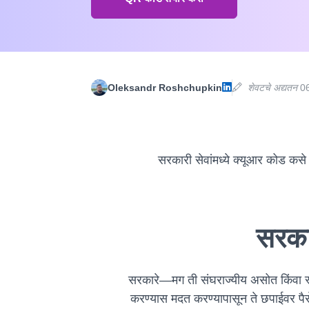
Oleksandr Roshchupkin
शेवटचे अद्यतन
06
सरकारी सेवांमध्ये क्यूआर कोड कसे
सरका
सरकारे—मग ती संघराज्यीय असोत किंवा स्
करण्यास मदत करण्यापासून ते छपाईवर पैसे