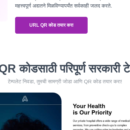
महत्त्वपूर्ण अद्यतने मिळविण्यापर्यंत सर्वकाही जलद करते.
URL QR कोड तयार करा
 QR कोडसाठी परिपूर्ण सरकारी टे
टेम्पलेट निवडा, तुमची सामग्री जोडा आणि QR कोड तयार करा!