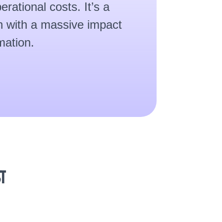
perational costs. It’s a
ch with a massive impact
mation.
ा