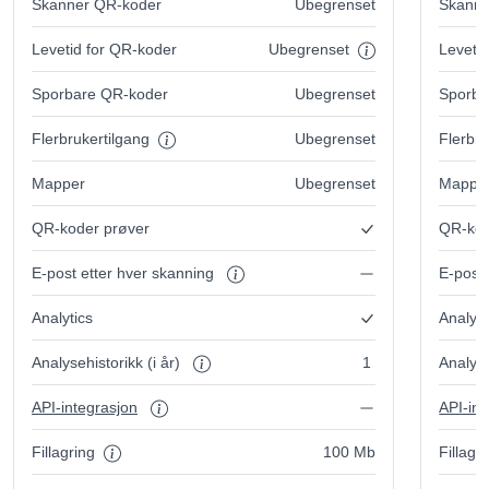
Skanner QR-koder
Ubegrenset
Skanne
Levetid for QR-koder
Ubegrenset
Leveti
Sporbare QR-koder
Ubegrenset
Sporba
Flerbrukertilgang
Ubegrenset
Flerbru
Mapper
Ubegrenset
Mappe
QR-koder prøver
QR-kod
E-post etter hver skanning
E-post
Analytics
Analyti
Analysehistorikk (i år)
1
Analyse
API-integrasjon
API-int
Fillagring
100 Mb
Fillagr