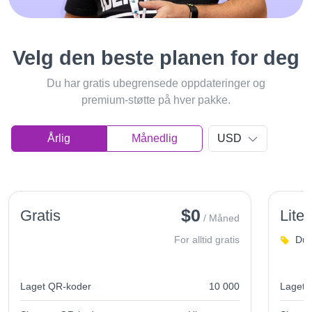
Velg den beste planen for deg
Du har gratis ubegrensede oppdateringer og
premium-støtte på hver pakke.
Årlig
Månedlig
USD
$0
Gratis
Lite
/ Måned
For alltid gratis
Du 
Laget QR-koder
10 000
Laget 