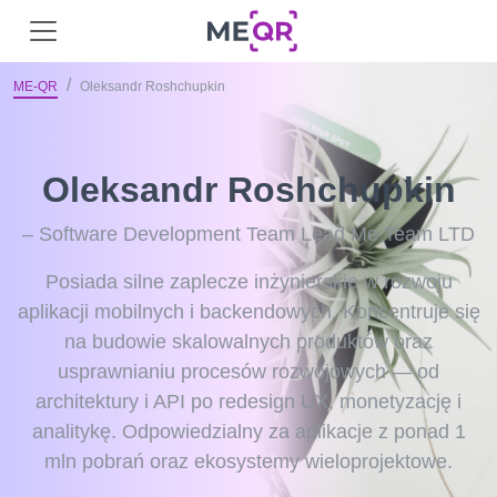
ME-QR
Oleksandr Roshchupkin
Oleksandr Roshchupkin
– Software Development Team Lead Me Team LTD
Posiada silne zaplecze inżynierskie w rozwoju
aplikacji mobilnych i backendowych. Koncentruje się
na budowie skalowalnych produktów oraz
usprawnianiu procesów rozwojowych — od
architektury i API po redesign UX, monetyzację i
analitykę. Odpowiedzialny za aplikacje z ponad 1
mln pobrań oraz ekosystemy wieloprojektowe.