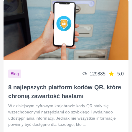
129885
5.0
Blog
8 najlepszych platform kodów QR, które
chronią zawartość hasłami
W dzisiejszym cyfrowym krajobrazie kody QR stały się
wszechobecnymi narzędziami do szybkiego i wydajnego
udostępniania informacji. Jednak nie wszystkie informacje
powinny być dostępne dla każdego, kto ...