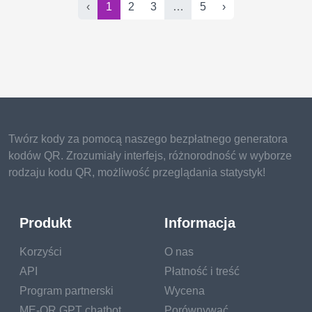
‹
1
2
3
…
5
›
Twórz kody za pomocą naszego bezpłatnego generatora
kodów QR. Zrozumiały interfejs, różnorodność w wyborze
rodzaju kodu QR, możliwość przeglądania statystyk!
Produkt
Informacja
Korzyści
O nas
API
Płatność i treść
Program partnerski
Wycena
ME-QR GPT chatbot
Porównywać