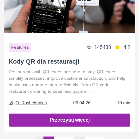
145438
4.2
Features
Kody QR dla restauracji
Restaurants with QR codes are here to stay. QR codes
simplify processes, improve customer satisfaction, and help
businesses operate more efficiently. From QR code
restaurant ordering to seamless payme ...
O. Roshchupkin
06.04.26
10 min
Przeczytaj więcej