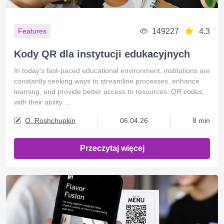
149227
4.3
Features
Kody QR dla instytucji edukacyjnych
In today's fast-paced educational environment, institutions are
constantly seeking ways to streamline processes, enhance
learning, and provide better access to resources. QR codes,
with their ability ...
O. Roshchupkin
06.04.26
8 min
Przeczytaj więcej