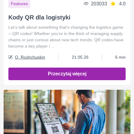
203033
4.0
Features
Kody QR dla logistyki
Let’s talk about something that’s changing the logistics game
—QR codes! Whether you’re in the thick of managing supply
chains or just curious about new tech trends, QR codes have
become a key player i ...
O. Roshchupkin
21.05.26
6 min
Przeczytaj więcej