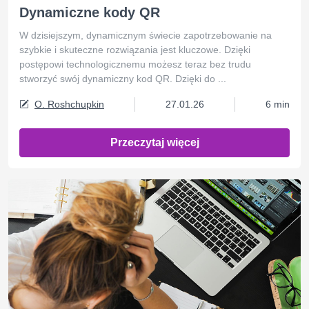
Dynamiczne kody QR
W dzisiejszym, dynamicznym świecie zapotrzebowanie na
szybkie i skuteczne rozwiązania jest kluczowe. Dzięki
postępowi technologicznemu możesz teraz bez trudu
stworzyć swój dynamiczny kod QR. Dzięki do ...
O. Roshchupkin
27.01.26
6 min
Przeczytaj więcej