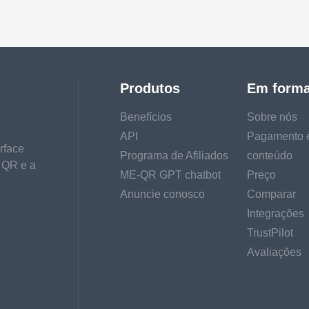
Produtos
Em form
Benefícios
Sobre nós
API
Pagamento 
rface
Programa de Afiliados
conteúdo
 QR e a
ME-QR GPT chatbot
Preço
Anuncie conosco
Comparar
Integrações
TrustPilot
Avaliações