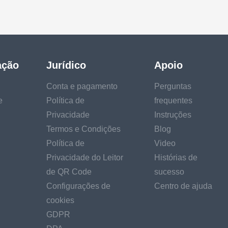
ação
Jurídico
Apoio
Conta e pagamento
Perguntas
e
Política de
frequentes
Privacidade
Instruções
Termos e Condições
Blog
Política de
Video
Privacidade do Leitor
Histórias de
de QR Code
sucesso
Configurações de
Centro de ajuda
cookies
GDPR