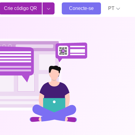
Crie código QR
Conecte-se
PT