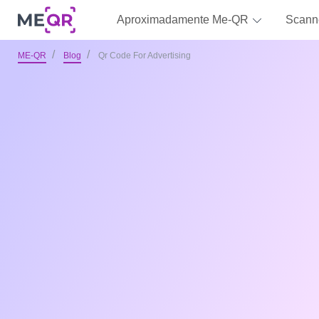
Aproximadamente Me-QR
Scann
ME-QR
Blog
Qr Code For Advertising