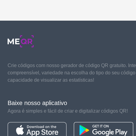
Crie códigos com nosso gerador de código QR gratuito. Inte
compreensível, variedade na escolha do tipo do seu código
capacidade de visualizar as estatísticas!
Baixe nosso aplicativo
Agora é simples e fácil de criar e digitalizar códigos QR!