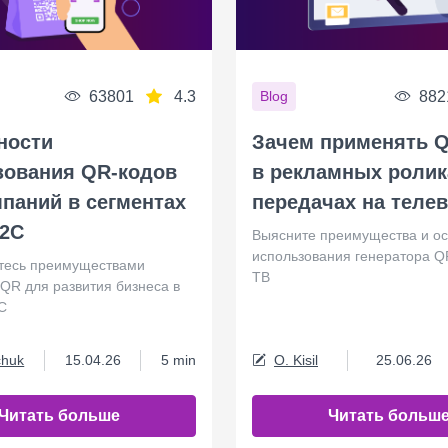
63801
4.3
882
Blog
ности
Зачем применять 
зования QR-кодов
в рекламных ролик
паний в сегментах
передачах на теле
B2C
Выясните преимущества и о
использования генератора Q
тесь преимуществами
ТВ
 QR для развития бизнеса в
C
chuk
15.04.26
5 min
O. Kisil
25.06.26
Читать больше
Читать больш