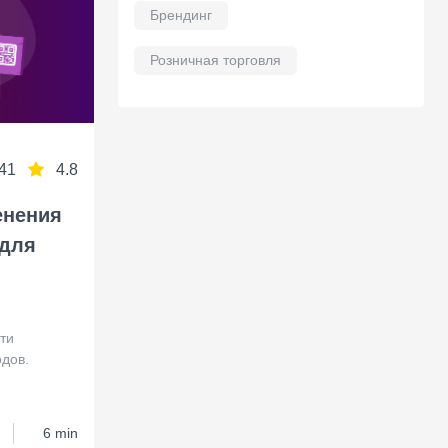
Брендинг
Розничная торговля
41
4.8
енения
 для
ти
дов.
6 min