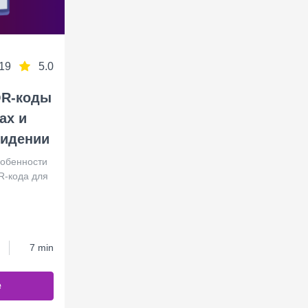
19
5.0
QR-коды
ах и
видении
собенности
R-кода для
7 min
е