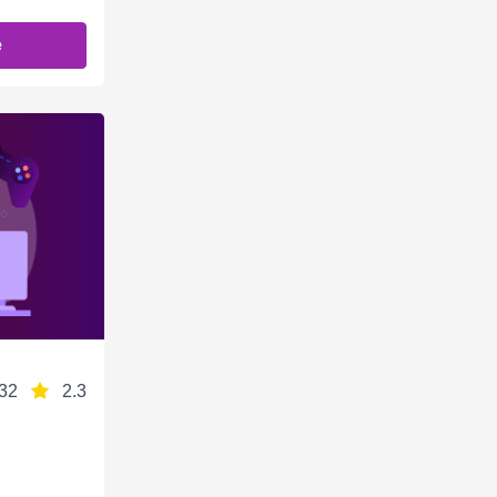
е
32
2.3