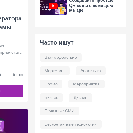
Создавайте простые
QR-коды с помощью
ME-QR
ератора
ламы
г
Часто ищут
ют
привлекать
Взаимодействие
Маркетинг
Аналитика
6
6 min
Промо
Мероприятия
е
Бизнес
Дизайн
Печатные СМИ
Бесконтактные технологии