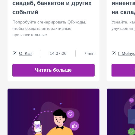
свадеб, банкетов и других
инвент
событий
на скла
Попробуйте сгенерировать QR-коды,
Узнайте, ка
чтобы создать интерактивные
улучшения 
пригласительные
O. Kisil
14.07.26
7 min
I. Melny
Читать больше