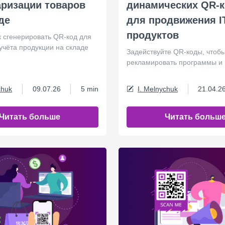
аризации товаров
динамических QR-
де
для продвижения I
продуктов
к сгенерировать QR-код для
учёта продукции на складе
Задействуйте QR-коды, чтоб
рекламировать программы и
chuk
09.07.26
5 min
I. Melnychuk
21.04.2
Читать больше
Читать больш