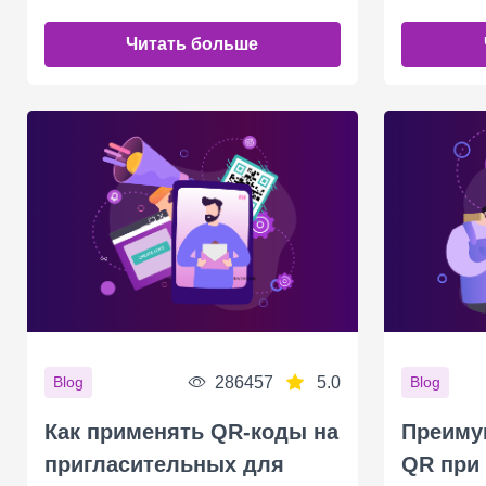
Читать больше
286457
5.0
Blog
Blog
Как применять QR-коды на
Преиму
пригласительных для
QR при