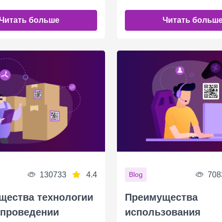
Читать больше
Читать больш
130733
4.4
708
Blog
щества технологии
Преимущества
 проведении
использования