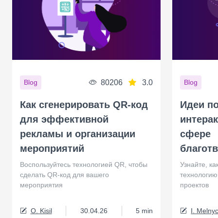
80206
3.0
Blog
Blog
Как сгенерировать QR-код
Идеи п
для эффективной
интера
рекламы и организации
сфере
мероприятий
благот
Воспользуйтесь технологией QR, чтобы
Узнайте, к
сделать QR-код для вашего
технологию
мероприятия
проектов
O. Kisil
30.04.26
5 min
I. Melny