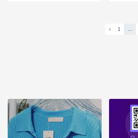
‹
1
…