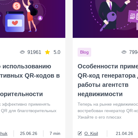
91961
5.0
799
Blog
о использованию
Особенности прим
ктивных QR-кодов в
QR-код генератора
работы агентств
ворительности
недвижимости
ак эффективно применять
Теперь на рынке недвижимос
 QR для благотворительных
востребован генератор QR-ко
Узнайте о его плюсах
chuk
25.06.26
7 min
O. Kisil
21.04.26