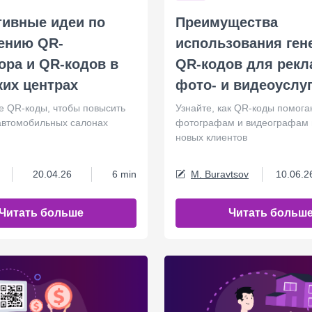
ивные идеи по
Преимущества
ению QR-
использования ген
ора и QR-кодов в
QR-кодов для рек
ких центрах
фото- и видеоуслу
е QR-коды, чтобы повысить
Узнайте, как QR-коды помога
автомобильных салонах
фотографам и видеографам 
новых клиентов
20.04.26
6 min
M. Buravtsov
10.06.2
Читать больше
Читать больш