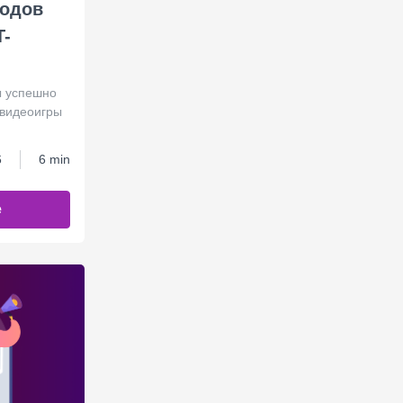
кодов
T-
ы успешно
 видеоигры
6
6 min
е