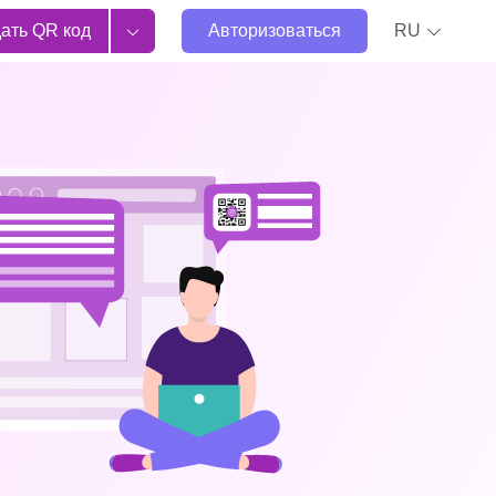
ать QR код
Авторизоваться
RU