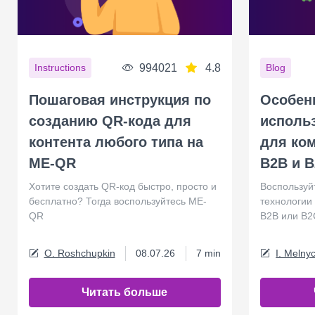
994021
4.8
Instructions
Blog
Пошаговая инструкция по
Особен
созданию QR-кода для
исполь
контента любого типа на
для ком
ME-QR
B2B и 
Хотите создать QR-код быстро, просто и
Воспользуй
бесплатно? Тогда воспользуйтесь ME-
технологии
QR
B2B или B2
O. Roshchupkin
08.07.26
7 min
I. Melny
Читать больше