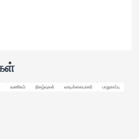
கள்
்
வணிகம்
நிகழ்வுகள்
வாடிக்கையாளர்
பாதுகாப்பு