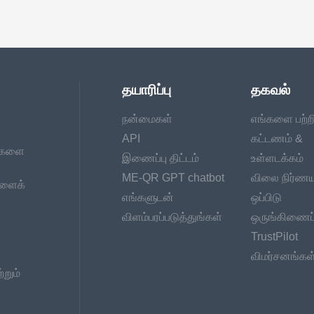
தயாரிப்பு
தகவல்
நன்மைகள்
எங்களை பற்ற
API
கட்டணம் &
டுகளை
இணைப்பு திட்டம்
உள்ளடக்கம்
ME-QR GPT chatbot
விலை நிர்ணய
்களைக்
எங்களுடன்
ஒப்பிடு
விளம்பரப்படுத்துங்கள்
ஒருங்கிணைப்
TrustPilot
விமர்சனங்கள
றும்