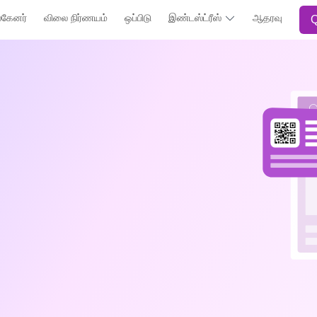
்கேனர்
விலை நிர்ணயம்
ஒப்பிடு
இண்டஸ்ட்ரீஸ்
ஆதரவு
Q