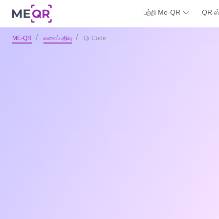
பற்றி Me-QR
QR ஸ
ME-QR
வலைப்பதிவு
Qr Code