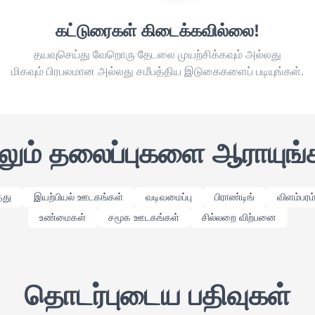
கட்டுரைகள் கிடைக்கவில்லை!
தயவுசெய்து வேறொரு தேடலை முயற்சிக்கவும் அல்லது
மிகவும் பிரபலமான அல்லது சமீபத்திய இடுகைகளைப் படியுங்கள்.
லும் தலைப்புகளை ஆராயுங்
தது
இயற்பியல் ஊடகங்கள்
வடிவமைப்பு
பிராண்டிங்
விளம்பரம
உண்மைகள்
சமூக ஊடகங்கள்
சில்லறை விற்பனை
தொடர்புடைய பதிவுகள்