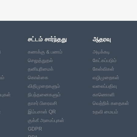
சட்டம் சார்ந்தது
ஆதரவு
ி
கணக்கு & பணம்
அடிக்கடி
செலுத்துதல்
கேட்கப்படும்
தனியுரிமைக்
கேள்விகள்
ம்
கொள்கை
வழிமுறைகள்
விதிமுறைகளும்
வலைப்பதிவு
புகள்
நிபந்தனைகளும்
காணொளி
தாசர் பிரைவசி
வெற்றிக் கதைகள்
்
இம்பசான் QR
உதவி மையம்
குக்கீ அமைப்புகள்
GDPR