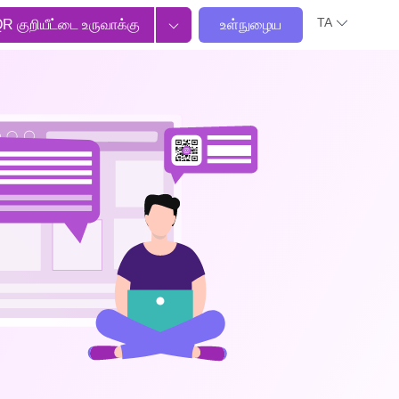
TA
R குறியீட்டை உருவாக்கு
உள்நுழைய