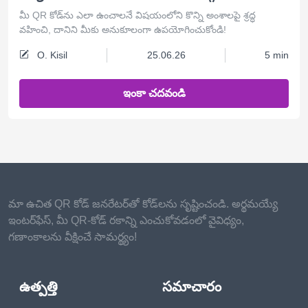
మీ QR కోడ్‌ను ఎలా ఉంచాలనే విషయంలోని కొన్ని అంశాలపై శ్రద్ధ
వహించి, దానిని మీకు అనుకూలంగా ఉపయోగించుకోండి!
O. Kisil
25.06.26
5 min
ఇంకా చదవండి
మా ఉచిత QR కోడ్ జనరేటర్‌తో కోడ్‌లను సృష్టించండి. అర్థమయ్యే
ఇంటర్‌ఫేస్, మీ QR-కోడ్ రకాన్ని ఎంచుకోవడంలో వైవిధ్యం,
గణాంకాలను వీక్షించే సామర్థ్యం!
ఉత్పత్తి
సమాచారం