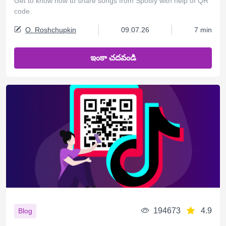
Get to know how to share songs from Spotify with help of QR
code.
O. Roshchupkin
09.07.26
7 min
ఇంకా చదవండి
194673
4.9
Blog