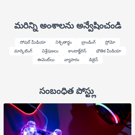
మరిన్ని అంశాలను అన్వేషించండి
సోషల్ మీడియా
నిశ్చితార్థం
బ్రాండింగ్
ప్రోమో
మార్కెటింగ్
విశ్లేషణలు
కాంటాక్ట్‌లెస్
భౌతిక మీడియా
ఈవెంట్‌లు
వ్యాపారం
డిజైన్
సంబంధిత పోస్ట్లు