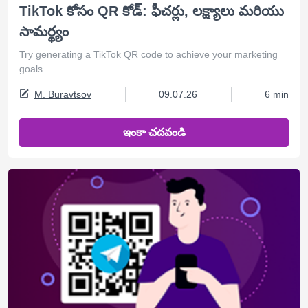
TikTok కోసం QR కోడ్: ఫీచర్లు, లక్ష్యాలు మరియు
సామర్థ్యం
Try generating a TikTok QR code to achieve your marketing
goals
M. Buravtsov
09.07.26
6 min
ఇంకా చదవండి