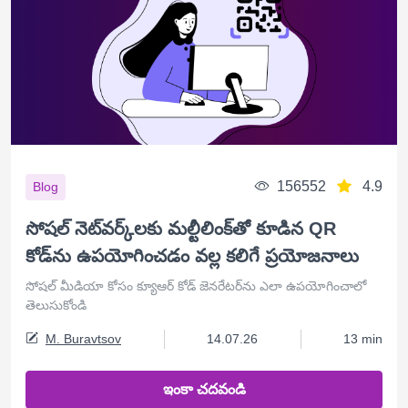
156552
4.9
Blog
సోషల్ నెట్‌వర్క్‌లకు మల్టీలింక్‌తో కూడిన QR
కోడ్‌ను ఉపయోగించడం వల్ల కలిగే ప్రయోజనాలు
సోషల్ మీడియా కోసం క్యూఆర్ కోడ్ జెనరేటర్‌ను ఎలా ఉపయోగించాలో
తెలుసుకోండి
M. Buravtsov
14.07.26
13 min
ఇంకా చదవండి