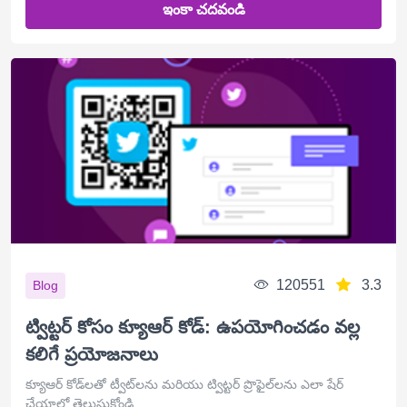
ఇంకా చదవండి
120551
3.3
Blog
ట్విట్టర్ కోసం క్యూఆర్ కోడ్: ఉపయోగించడం వల్ల
కలిగే ప్రయోజనాలు
క్యూఆర్ కోడ్‌లతో ట్వీట్‌లను మరియు ట్విట్టర్ ప్రొఫైల్‌లను ఎలా షేర్
చేయాలో తెలుసుకోండి.