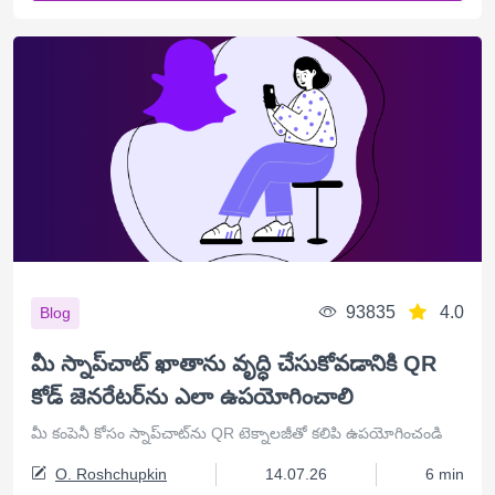
93835
4.0
Blog
మీ స్నాప్‌చాట్ ఖాతాను వృద్ధి చేసుకోవడానికి QR
కోడ్ జెనరేటర్‌ను ఎలా ఉపయోగించాలి
మీ కంపెనీ కోసం స్నాప్‌చాట్‌ను QR టెక్నాలజీతో కలిపి ఉపయోగించండి
O. Roshchupkin
14.07.26
6 min