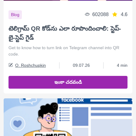
602088
4.6
Blog
టెలిగ్రామ్ QR కోడ్‌ను ఎలా రూపొందించాలి: స్టెప్-
బై-స్టెప్ గైడ్
Get to know how to turn link on Telegram channel into QR
code.
O. Roshchupkin
09.07.26
4 min
ఇంకా చదవండి