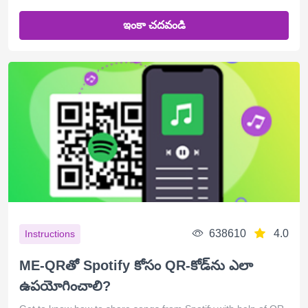
ఇంకా చదవండి
638610
4.0
Instructions
ME-QRతో Spotify కోసం QR-కోడ్‌ను ఎలా
ఉపయోగించాలి?