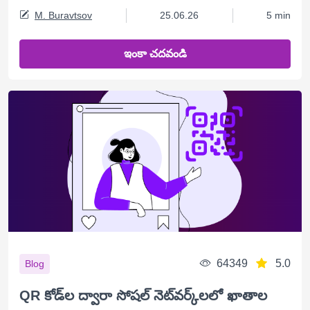
M. Buravtsov
25.06.26
5 min
ఇంకా చదవండి
64349
5.0
Blog
QR కోడ్‌ల ద్వారా సోషల్ నెట్‌వర్క్‌లలో ఖాతాల