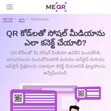
ME-QR
బ్లాగు
సోషల్ మీడియా
QR కోడ్‌లతో సోషల్ మీడియాను
ఎలా కనెక్ట్ చేయాలి?
QR కోడ్‌లతో మీ సోషల్ మీడియా ఉనికిని పెంచుకోండి.
అనుచరులను పెంచుకోవడానికి మరియు ఆన్‌లైన్ మరియు
ఆఫ్‌లైన్ ప్రేక్షకులను సజావుగా కనెక్ట్ చేయడానికి వ్యూహాలను
అన్వేషించండి.