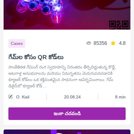
85356
4.8
Cases
గేమ్‌ల కోసం QR కోడ్‌లు
సాంకేతికత గేమింగ్ రంగ స్వరూపాన్ని నిరంతరం తీర్చిదిద్దుతున్న కొద్దీ,
ఆటగాళ్ల అనుభవాలను మరియు నిమగ్నతను మెరుగుపరచడానికి
క్యూఆర్ కోడ్‌లు ఒక శక్తివంతమైన సాధనంగా ఆవిర్భవించాయి. గేమ్
డిజైన్‌లో క్యూఆర్ కోడ్‌ ...
O. Kisil
20.08.24
8 min
ఇంకా చదవండి