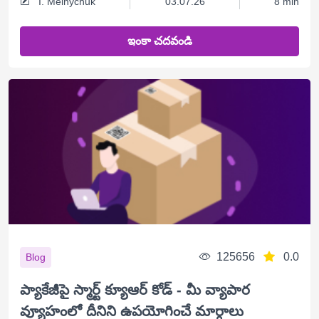
I. Melnychuk
03.07.26
8 min
ఇంకా చదవండి
125656
0.0
Blog
ప్యాకేజీపై స్మార్ట్ క్యూఆర్ కోడ్ - మీ వ్యాపార
వ్యూహంలో దీనిని ఉపయోగించే మార్గాలు