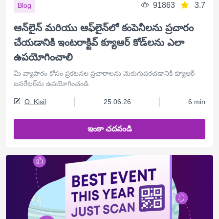
91863
3.7
Blog
ఆన్‌లైన్ మరియు ఆఫ్‌లైన్‌లో కంపెనీలను ప్రచారం
చేయడానికి ఇంటరాక్టివ్ క్యూఆర్ కోడ్‌లను ఎలా
ఉపయోగించాలి
మీ వ్యాపారం కోసం ప్రకటనల ప్రచారాలను మెరుగుపరచడానికి క్యూఆర్
జనరేటర్‌ను ఉపయోగించండి
O. Kisil
25.06.26
6 min
ఇంకా చదవండి