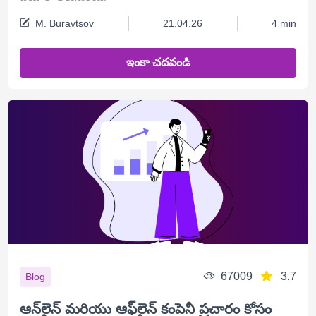
M. Buravtsov
21.04.26
4 min
ఇంకా చదవండి
67009
3.7
Blog
ఆన్‌లైన్ మరియు ఆఫ్‌లైన్ కంపెనీ ప్రచారం కోసం