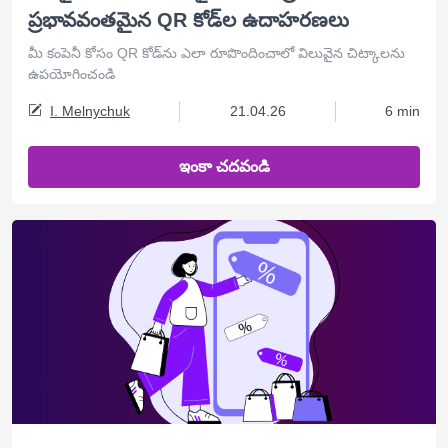
ప్రభావవంతమైన QR కోడ్‌ల ఉదాహరణలు
మీ కంపెనీ కోసం QR కోడ్‌ను ఎలా రూపొందించాలో విలువైన చిట్కాలను
ఉపయోగించండి
I. Melnychuk
21.04.26
6 min
ఇంకా చదవండి