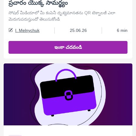
ప్రచారం యొక్క సామర్థ్యం
సోషల్ మీడియాలో మీ కంపెనీ దృశ్యమానతను QR టెక్నాలజీ ఎలా
మెరుగుపరుస్తుందో తెలుసుకోండి
I. Melnychuk
25.06.26
6 min
ఇంకా చదవండి