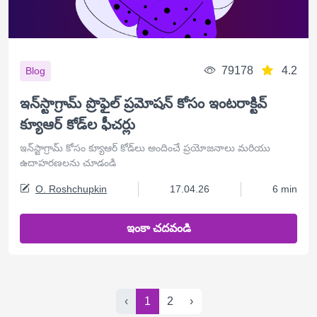
79178
4.2
Blog
ఇన్‌స్టాగ్రామ్ ప్రొఫైల్ ప్రమోషన్ కోసం ఇంటరాక్టివ్
క్యూఆర్ కోడ్‌ల ఫీచర్లు
ఇన్‌స్టాగ్రామ్ కోసం క్యూఆర్ కోడ్‌లు అందించే ప్రయోజనాలు మరియు
ఉదాహరణలను చూడండి
O. Roshchupkin
17.04.26
6 min
ఇంకా చదవండి
‹
1
2
›