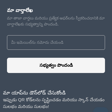
మా వార్తాలేఖ
మా తాజా వార్తలు మరియు ప్రత్యేక ఆఫర్‌లను స్వీకరించడానికి మా
వార్తాలేఖకు సభ్యత్వాన్ని పొందండి.
సభ్యత్వం పొందండి
మా యాప్‌ను డౌన్‌లోడ్ చేసుకోండి
ఇప్పుడు QR కోడ్‌లను సృష్టించడం మరియు స్కాన్ చేయడం
సులభం మరియు సులభం!