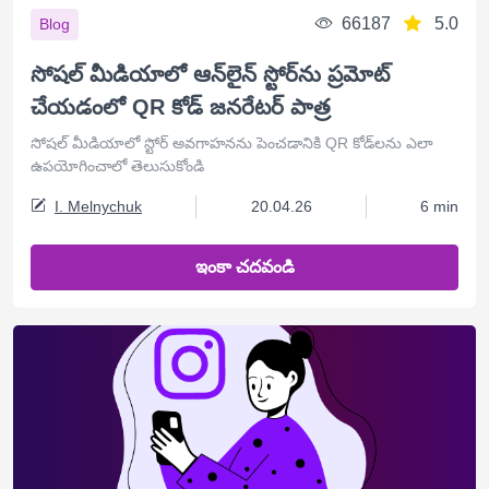
66187
5.0
Blog
సోషల్ మీడియాలో ఆన్‌లైన్ స్టోర్‌ను ప్రమోట్
చేయడంలో QR కోడ్ జనరేటర్ పాత్ర
సోషల్ మీడియాలో స్టోర్ అవగాహనను పెంచడానికి QR కోడ్‌లను ఎలా
ఉపయోగించాలో తెలుసుకోండి
I. Melnychuk
20.04.26
6 min
ఇంకా చదవండి