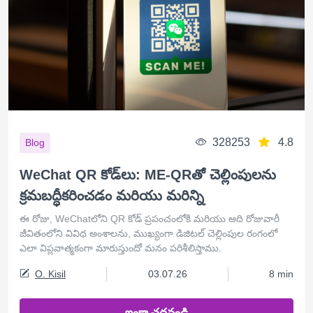
328253
4.8
Blog
WeChat QR కోడ్‌లు: ME-QRతో చెల్లింపులను
క్రమబద్ధీకరించడం మరియు మరిన్ని
ఈ రోజు, WeChatలోని QR కోడ్ ప్రపంచంలోకి మరియు అది రోజువారీ
జీవితంలోని వివిధ అంశాలను, ముఖ్యంగా డిజిటల్ చెల్లింపుల రంగంలో
ఎలా విప్లవాత్మకంగా మారుస్తుందో మనం పరిశీలిస్తాము.
O. Kisil
03.07.26
8 min
ఇంకా చదవండి