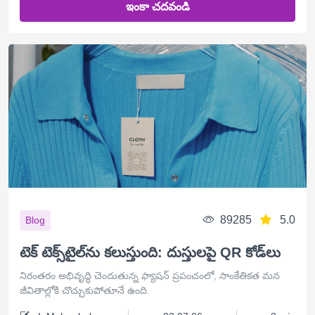
ఇంకా చదవండి
89285
5.0
Blog
టెక్ టెక్స్‌టైల్‌ను కలుస్తుంది: దుస్తులపై QR కోడ్‌లు
నిరంతరం అభివృద్ధి చెందుతున్న ఫ్యాషన్ ప్రపంచంలో, సాంకేతికత మన
జీవితాల్లోకి చొచ్చుకుపోతూనే ఉంది.