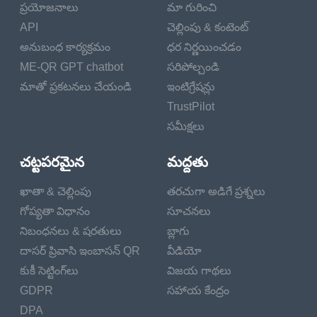
ప్రయోజనాలు
మా గురించి
API
చెల్లింపు & కంటెంట్
అనుబంధ కార్యక్రమం
ధర నిర్ణయించడం
ME-QR GPT chatbot
సరిపోల్చండి
మాతో ప్రకటనలు చేయండి
ఇంటిగ్రేషన్లు
TrustPilot
సమీక్షలు
చట్టపరమైన
మద్దతు
ఖాతా & చెల్లింపు
తరచుగా అడిగే ప్రశ్నలు
గోప్యతా విధానం
సూచనలు
నిబంధనలు & షరతులు
బ్లాగు
దాసర్ ప్రివాసి ఇంబాసన్ QR
వీడియో
కుకీ సెట్టింగ్‌లు
విజయ గాథలు
GDPR
సహాయ కేంద్రం
DPA