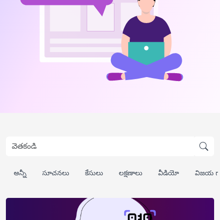
అన్నీ
సూచనలు
కేసులు
లక్షణాలు
వీడియో
విజయ గ