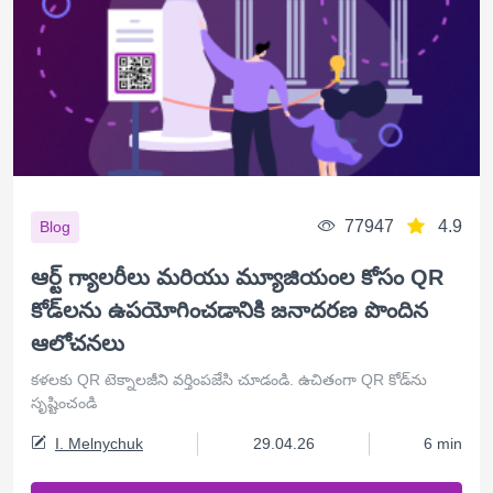
77947
4.9
Blog
ఆర్ట్ గ్యాలరీలు మరియు మ్యూజియంల కోసం QR
కోడ్‌లను ఉపయోగించడానికి జనాదరణ పొందిన
ఆలోచనలు
కళలకు QR టెక్నాలజీని వర్తింపజేసి చూడండి. ఉచితంగా QR కోడ్‌ను
సృష్టించండి
I. Melnychuk
29.04.26
6 min