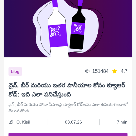
151484
4.7
Blog
వైన్, బీర్ మరియు ఇతర పానీయాల కోసం క్యూఆర్
కోడ్: ఇది ఎలా పనిచేస్తుంది
వైన్, బీర్ మరియు సోడా సీసాలపై క్యూఆర్ కోడ్‌లను ఎలా ఉపయోగించాలో
తెలుసుకోండి
O. Kisil
03.07.26
7 min