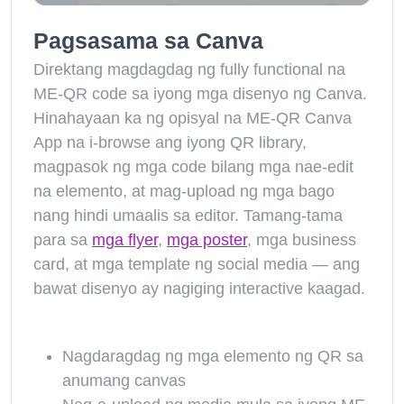
Pagsasama sa Canva
Direktang magdagdag ng fully functional na
ME-QR code sa iyong mga disenyo ng Canva.
Hinahayaan ka ng opisyal na ME-QR Canva
App na i-browse ang iyong QR library,
magpasok ng mga code bilang mga nae-edit
na elemento, at mag-upload ng mga bago
nang hindi umaalis sa editor. Tamang-tama
para sa
mga flyer
,
mga poster
, mga business
card, at mga template ng social media — ang
bawat disenyo ay nagiging interactive kaagad.
Nagdaragdag ng mga elemento ng QR sa
anumang canvas