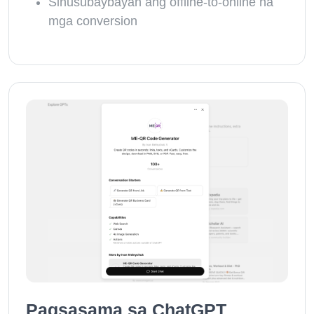
Sinusubaybayan ang offline-to-online na
mga conversion
Pagsasama sa ChatGPT