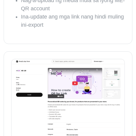
Nag-a-upload ng media mula sa iyong ME-
QR account
Ina-update ang mga link nang hindi muling
ini-export