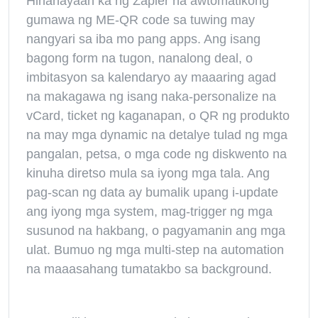
Hinahayaan ka ng Zapier na awtomatikong
gumawa ng ME-QR code sa tuwing may
nangyari sa iba mo pang apps. Ang isang
bagong form na tugon, nanalong deal, o
imbitasyon sa kalendaryo ay maaaring agad
na makagawa ng isang naka-personalize na
vCard, ticket ng kaganapan, o QR ng produkto
na may mga dynamic na detalye tulad ng mga
pangalan, petsa, o mga code ng diskwento na
kinuha diretso mula sa iyong mga tala. Ang
pag-scan ng data ay bumalik upang i-update
ang iyong mga system, mag-trigger ng mga
susunod na hakbang, o pagyamanin ang mga
ulat. Bumuo ng mga multi-step na automation
na maaasahang tumatakbo sa background.