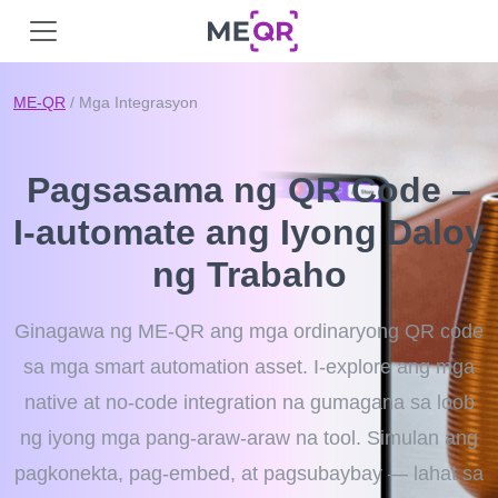
ME-QR
/ Mga Integrasyon
Pagsasama ng QR Code –
I-automate ang Iyong Daloy
ng Trabaho
Ginagawa ng ME-QR ang mga ordinaryong QR code
sa mga smart automation asset. I-explore ang mga
native at no-code integration na gumagana sa loob
ng iyong mga pang-araw-araw na tool. Simulan ang
pagkonekta, pag-embed, at pagsubaybay — lahat sa