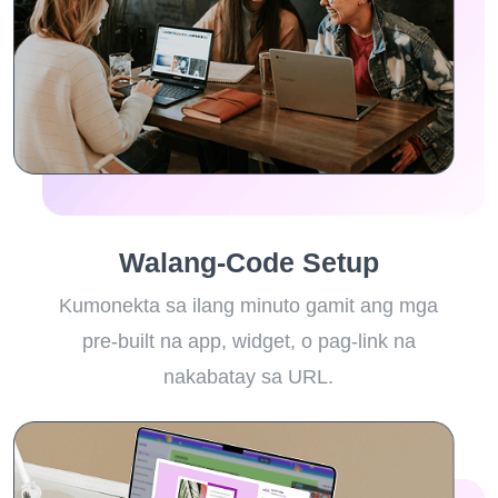
Walang-Code Setup
Kumonekta sa ilang minuto gamit ang mga
pre-built na app, widget, o pag-link na
nakabatay sa URL.