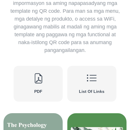
impormasyon sa aming napapasadyang mga
template ng QR code. Para man sa mga menu,
mga detalye ng produkto, o access sa WiFi,
ginagawang mabilis at madali ng aming mga
template ang paggawa ng mga functional at
naka-istilong QR code para sa anumang
pangangailangan.
Previous
Ne
PDF
List Of Links