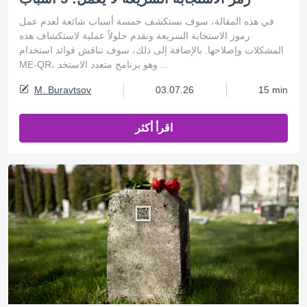
في هذه المقالة، سوف نستكشف خمسة أسباب شائعة لعدم عمل
رموز الاستجابة السريعة ونقدم حلولاً عملية لاستكشاف هذه
المشكلات وإصلاحها. بالإضافة إلى ذلك، سوف نناقش فوائد استخدام
ME-QR، وهو برنامج متعدد الاستخد ...
M. Buravtsov
03.07.26
15 min
اقرأ أكثر