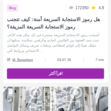
172350
4.9
Blog
هل رموز الاستجابة السريعة آمنة: كيف تتجنب
رموز الاستجابة السريعة المزيفة؟
أصبحت رموز الاستجابة السريعة منتشرة في كل مكان هذه الأيام،
حيث تسد الفجوة بين العالمين المادي والرقمي بسلاسة. يمكنها أن
تنقلك بعيدًا إلى قوائم المطاعم، وملفات تعريف وسائل التواصل
الاجتماعي وروابط التن ...
M. Buravtsov
03.07.26
7 min
اقرأ أكثر