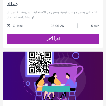
عملك
انتبه إلى بعض جوانب كيفية وضع رمز الاستجابة السريعة الخاص بك
واستخدامه لصالحك!
O. Kisil
25.06.26
5 min
اقرأ أكثر