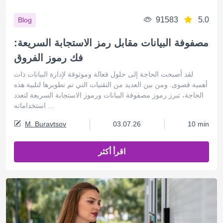
91583
5.0
Blog
مصفوفة البيانات مقابل رمز الاستجابة السريعة:
فك رموز الفروق
لقد أصبحت الحاجة إلى حلول فعالة وموثوقة لإدارة البيانات ذات
أهمية قصوى. ومن بين العديد من التقنيات التي تم تطويرها لتلبية هذه
الحاجة، تبرز رموز مصفوفة البيانات ورموز الاستجابة السريعة لتعدد
استخداماته ...
M. Buravtsov
03.07.26
10 min
اقرأ أكثر