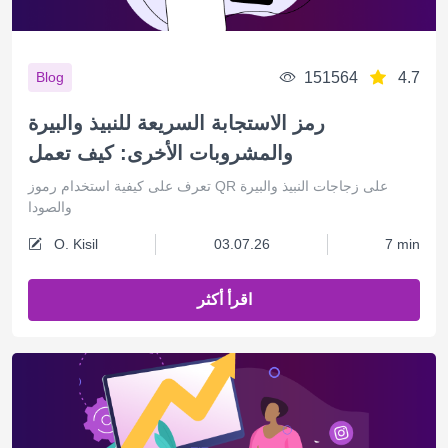
151564
4.7
Blog
رمز الاستجابة السريعة للنبيذ والبيرة
والمشروبات الأخرى: كيف تعمل
تعرف على كيفية استخدام رموز QR على زجاجات النبيذ والبيرة
والصودا
O. Kisil
03.07.26
7 min
اقرأ أكثر