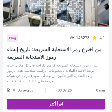
146273
4.1
Blog
من اخترع رمز الاستجابة السريعة: تاريخ إنشاء
رموز الاستجابة السريعة
تبرز رموز الاستجابة السريعة كرموز للراحة في كل مكان، حيث
تربط الأشياء المادية بالمعلومات الرقمية بسلاسة. هذه الرموز
المربعة الشكل، التي تتكون من وحدات سوداء مرتبة في شبكة
مربعة على خلفية بيضاء، تغلغلت ...
M. Buravtsov
03.07.26
8 min
اقرأ أكثر