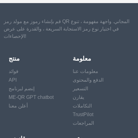
قم بإنشاء رموز مع مولد رمز QR المجاني. واجهة مفهومة ، تنوع
في اختيار نوع رمز الاستجابة السريعة ، والقدرة على عرض
الإحصاءات!
معلومة
منتج
معلومات عنا
فوائد
الدفع والمحتوى
API
التسعير
إنضم لبرنامج
يقارن
ME-QR GPT chatbot
التكاملات
أعلن معنا
TrustPilot
المراجعات