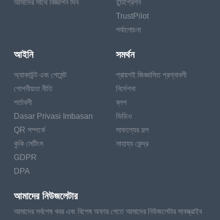
আমাদের সাথে বিজ্ঞাপন দিন
ইন্টিগ্রেশন
TrustPilot
পর্যালোচনা
আইনি
সমর্থন
অ্যাকাউন্ট এবং পেমেন্ট
প্রায়শই জিজ্ঞাসিত প্রশ্নাবলী
গোপনীয়তা নীতি
নির্দেশনা
শর্তাবলী
ব্লগ
Dasar Privasi Imbasan
ভিডিও
QR সম্পর্কে
সাফল্যের গল্প
কুকি সেটিংস
সাহায্য কেন্দ্র
GDPR
DPA
আমাদের নিউজলেটার
আমাদের সর্বশেষ খবর এবং বিশেষ অফার পেতে আমাদের নিউজলেটার সাবস্ক্রাইব