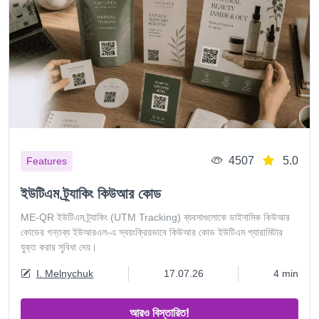
4507
5.0
Features
ইউটিএম ট্র্যাকিং কিউআর কোড
ME-QR ইউটিএম ট্র্যাকিং (UTM Tracking) ব্যবসাগুলোকে ডাইনামিক কিউআর
কোডের গন্তব্য ইউআরএল-এ স্বয়ংক্রিয়ভাবে কিউআর কোড ইউটিএম প্যারামিটার
যুক্ত করার সুবিধা দেয়।
I. Melnychuk
17.07.26
4 min
আরও বিস্তারিত!