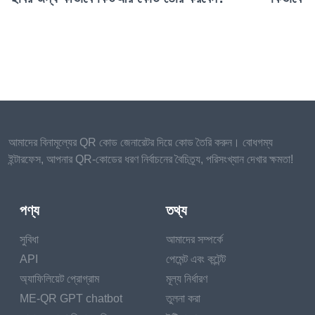
আমাদের বিনামূল্যের QR কোড জেনারেটর দিয়ে কোড তৈরি করুন। বোধগম্য
ইন্টারফেস, আপনার QR-কোডের ধরণ নির্বাচনের বৈচিত্র্য, পরিসংখ্যান দেখার ক্ষমতা!
পণ্য
তথ্য
সুবিধা
আমাদের সম্পর্কে
API
পেমেন্ট এবং কন্টেন্ট
অ্যাফিলিয়েট প্রোগ্রাম
মূল্য নির্ধারণ
ME-QR GPT chatbot
তুলনা করা