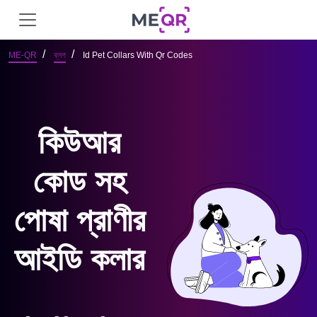
ME-QR
ব্লগ
Id Pet Collars With Qr Codes
কিউআর
কোড সহ
পোষা প্রাণীর
আইডি কলার