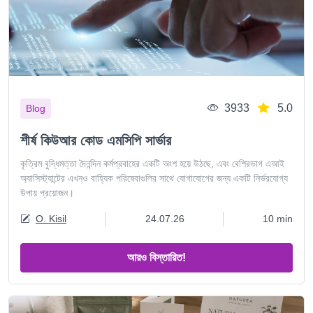
3933
5.0
Blog
শীর্ষ কিউআর কোড এমসিপি সার্ভার
কৃত্রিম বুদ্ধিমত্তা দৈনন্দিন কর্মপ্রবাহের একটি অংশ হয়ে উঠছে, এবং বেশিরভাগ এআই
অ্যাসিস্ট্যান্টের এখনও বাহ্যিক পরিষেবাগুলির সাথে যোগাযোগের জন্য একটি নির্ভরযোগ্য
উপায় প্রয়োজন।
O. Kisil
24.07.26
10 min
আরও বিস্তারিত!