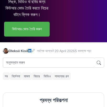
লিঙ্ক, ভিডিও বা ছবির জন্য
কিউআর কোড তৈরি করতে নিচের
বাটনে ক্লিক করুন।
কিউআর কোড তৈরি করুন
Oleksii Kisil
সর্বশেষ আপডেট
20 April 2026
5 কমপক্ষে পড়া
সব
নির্দেশনা
মামলা
ফিচার
ভিডিও
সাফল্যের গল্প
প্রবন্ধ পরিকল্পনা