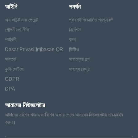
আইনি
সমর্থন
অ্যাকাউন্ট এবং পেমেন্ট
প্রায়শই জিজ্ঞাসিত প্রশ্নাবলী
গোপনীয়তা নীতি
নির্দেশনা
শর্তাবলী
ব্লগ
Dasar Privasi Imbasan QR
ভিডিও
সম্পর্কে
সাফল্যের গল্প
কুকি সেটিংস
সাহায্য কেন্দ্র
GDPR
DPA
আমাদের নিউজলেটার
আমাদের সর্বশেষ খবর এবং বিশেষ অফার পেতে আমাদের নিউজলেটার সাবস্ক্রাইব
করুন।