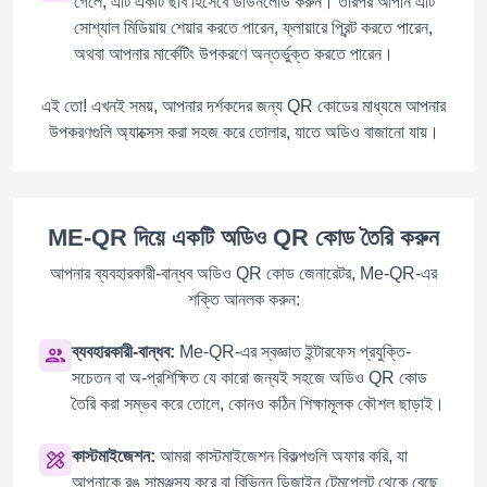
গেলে, এটি একটি ছবি হিসেবে ডাউনলোড করুন। তারপর আপনি এটি
সোশ্যাল মিডিয়ায় শেয়ার করতে পারেন, ফ্লায়ারে প্রিন্ট করতে পারেন,
অথবা আপনার মার্কেটিং উপকরণে অন্তর্ভুক্ত করতে পারেন।
এই তো! এখনই সময়, আপনার দর্শকদের জন্য QR কোডের মাধ্যমে আপনার
উপকরণগুলি অ্যাক্সেস করা সহজ করে তোলার, যাতে অডিও বাজানো যায়।
ME-QR দিয়ে একটি অডিও QR কোড তৈরি করুন
আপনার ব্যবহারকারী-বান্ধব অডিও QR কোড জেনারেটর, Me-QR-এর
শক্তি আনলক করুন:
ব্যবহারকারী-বান্ধব:
Me-QR-এর স্বজ্ঞাত ইন্টারফেস প্রযুক্তি-
সচেতন বা অ-প্রশিক্ষিত যে কারো জন্যই সহজে অডিও QR কোড
তৈরি করা সম্ভব করে তোলে, কোনও কঠিন শিক্ষামূলক কৌশল ছাড়াই।
কাস্টমাইজেশন:
আমরা কাস্টমাইজেশন বিকল্পগুলি অফার করি, যা
আপনাকে রঙ সামঞ্জস্য করে বা বিভিন্ন ডিজাইন টেমপ্লেট থেকে বেছে