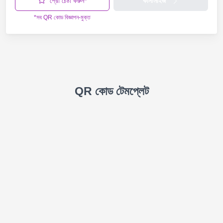
প্রো চেষ্টা করুন*
কাস্টমাইজ
*সব QR কোড বিজ্ঞাপন-মুক্ত
QR কোড টেমপ্লেট