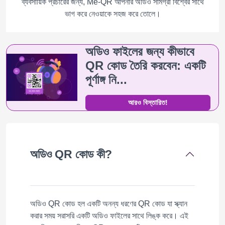
ব্যবসায়িক প্রচারের জন্য, Me-QR আপনার অডিও সামগ্রী বিশ্বের সাথে
ভাগ করে নেওয়াকে সহজ করে তোলে।
অডিও ফাইলের জন্য কীভাবে
QR কোড তৈরি করবেন: একটি
পূর্ণাঙ্গ নি...
আরও বিস্তারিত!
অডিও QR কোড কী?
অডিও QR কোড হল একটি অনন্য ধরণের QR কোড যা স্ক্যান
করার সময় সরাসরি একটি অডিও ফাইলের সাথে লিঙ্ক করে। এই