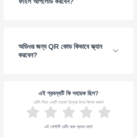
ফাইল আপলোড করবেন?
অডিওর জন্য QR কোড কিভাবে স্ক্যান
করবেন?
এই প্রবন্ধটি কি সহায়ক ছিল?
রেটিং দিতে একটি তারকা চিহ্নের উপর ক্লিক করুন!
এই পোস্টটি রেটিং করা প্রথম হোন!