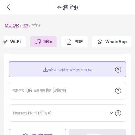
কনটেন্ট লিখুন
ME-QR
/
ধরন
/
অডিও
Wi-Fi
অডিও
PDF
WhatsApp
অডিও ফাইল আপলোড করুন
আপনার QR-এর নাম দিন (ঐচ্ছিক)