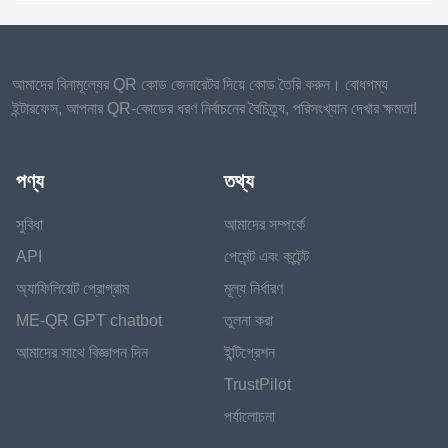
আমাদের বিনামূল্যের QR কোড জেনারেটর দিয়ে কোড তৈরি করুন। বোধগম্য
ইন্টারফেস, আপনার QR-কোডের ধরণ নির্বাচনের বৈচিত্র্য, পরিসংখ্যান দেখার ক্ষমতা!
পণ্য
তথ্য
সুবিধা
আমাদের সম্পর্কে
API
পেমেন্ট এবং কন্টেন্ট
অ্যাফিলিয়েট প্রোগ্রাম
মূল্য নির্ধারণ
ME-QR GPT chatbot
তুলনা করা
আমাদের সাথে বিজ্ঞাপন দিন
ইন্টিগ্রেশন
TrustPilot
পর্যালোচনা