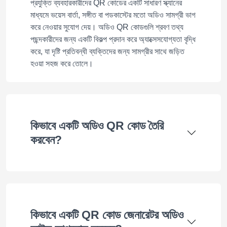
প্রযুক্তি ব্যবহারকারীদের QR কোডের একটি সাধারণ স্ক্যানের
মাধ্যমে ভয়েস বার্তা, সঙ্গীত বা পডকাস্টের মতো অডিও সামগ্রী ভাগ
করে নেওয়ার সুযোগ দেয়। অডিও QR কোডগুলি শ্রবণ তথ্য
পছন্দকারীদের জন্য একটি বিকল্প প্রদান করে অ্যাক্সেসযোগ্যতা বৃদ্ধি
করে, যা দৃষ্টি প্রতিবন্ধী ব্যক্তিদের জন্য সামগ্রীর সাথে জড়িত
হওয়া সহজ করে তোলে।
কিভাবে একটি অডিও QR কোড তৈরি
করবেন?
কিভাবে একটি QR কোড জেনারেটর অডিও