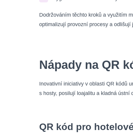
Dodržováním těchto kroků a využitím m
optimalizují provozní procesy a odlišují
Nápady na QR kó
Inovativní iniciativy v oblasti QR kódů
s hosty, posilují loajalitu a kladná úst
QR kód pro hotelov