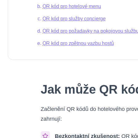
QR kód pro hotelové menu
QR kód pro služby concierge
QR kód pro požadavky na pokojovou služb
QR kód pro zpětnou vazbu hostů
Jak může QR kód
Začlenění QR kódů do hotelového provozu
zahrnují:
Bezkontaktní zkušenost:
QR kód