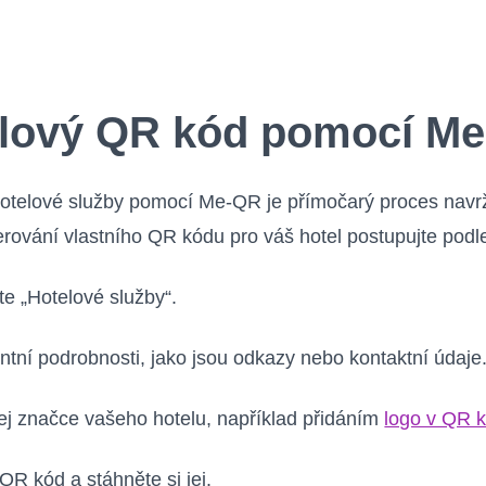
telový QR kód pomocí M
hotelové služby pomocí Me-QR je přímočarý proces navrž
erování vlastního QR kódu pro váš hotel postupujte podl
e „Hotelové služby“.
antní podrobnosti, jako jsou odkazy nebo kontaktní údaje
jej značce vašeho hotelu, například přidáním
logo v QR 
QR kód a stáhněte si jej.