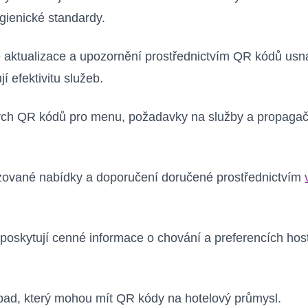
gienické standardy.
aktualizace a upozornění prostřednictvím QR kódů us
 efektivitu služeb.
ých QR kódů pro menu, požadavky na služby a propagačn
zované nabídky a doporučení doručené prostřednictvím
poskytují cenné informace o chování a preferencích ho
opad, který mohou mít QR kódy na hotelový průmysl.