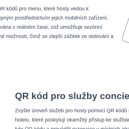
 QR kódů pro menu, které hosty vedou k
upným prostřednictvím jejich mobilních zařízení.
zována v reálném čase, což umožňuje sezónní
čné možnosti, čímž se zlepší zážitek ze stolování a
QR kód pro služby conci
Zvyšte úroveň služeb pro hosty pomocí QR kódů 
hotelu, které poskytují okamžitý přístup ke služ