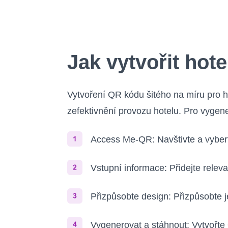
Jak vytvořit ho
Vytvoření QR kódu šitého na míru pro 
zefektivnění provozu hotelu. Pro vygen
Access Me-QR: Navštivte a vybert
Vstupní informace: Přidejte relev
Přizpůsobte design: Přizpůsobte 
Vygenerovat a stáhnout: Vytvořte 