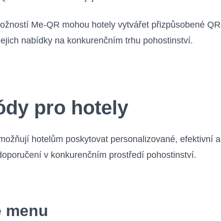
ožností Me-QR mohou hotely vytvářet přizpůsobené QR kó
 jejich nabídky na konkurenčním trhu pohostinství.
dy pro hotely
 umožňují hotelům poskytovat personalizované, efektivní
ní doporučení v konkurenčním prostředí pohostinství.
é menu