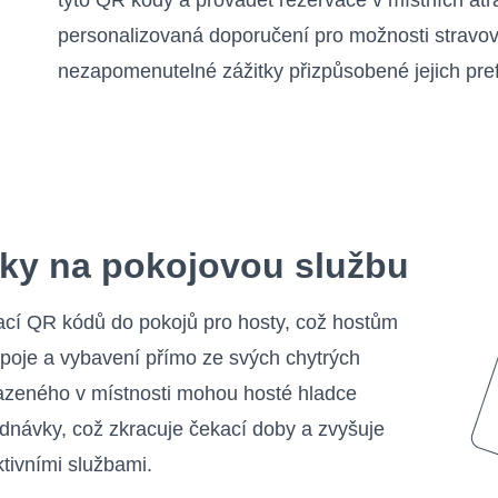
tyto QR kódy a provádět rezervace v místních atr
personalizovaná doporučení pro možnosti stravová
nezapomenutelné zážitky přizpůsobené jejich pre
ky na pokojovou službu
rací QR kódů do pokojů pro hosty, což hostům
ápoje a vybavení přímo ze svých chytrých
zeného v místnosti mohou hosté hladce
ednávky, což zkracuje čekací doby a zvyšuje
tivními službami.