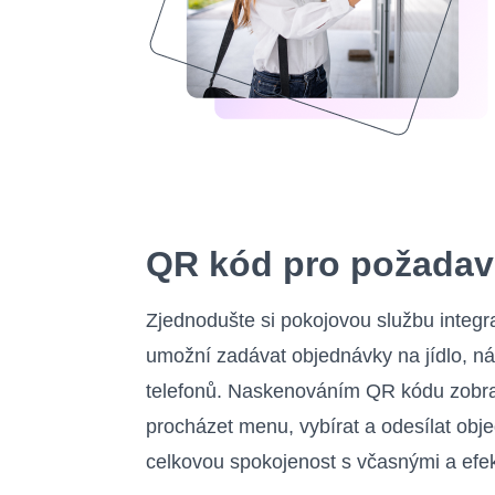
QR kód pro požadav
Zjednodušte si pokojovou službu integ
umožní zadávat objednávky na jídlo, n
telefonů. Naskenováním QR kódu zobra
procházet menu, vybírat a odesílat obj
celkovou spokojenost s včasnými a efek