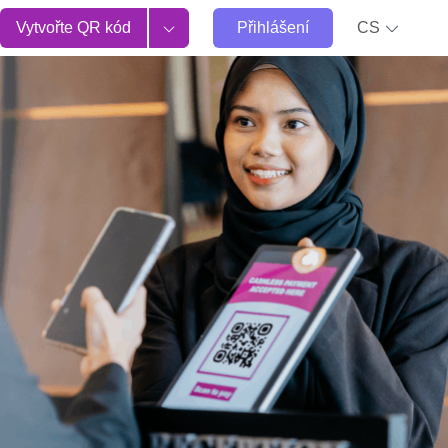
Vytvořte QR kód
Přihlášení
CS