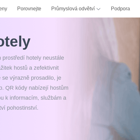
eny
Porovnejte
Průmyslová odvětví
Podpora
otely
 prostředí hotely neustále
ážitek hostů a zefektivnit
 se výrazně prosadilo, je
b. QR kódy nabízejí hostům
pu k informacím, službám a
ví pohostinství.