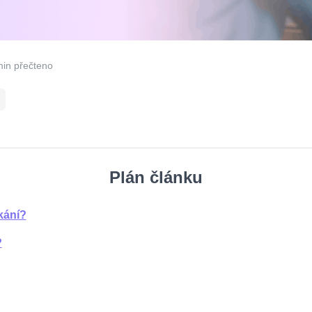
min přečteno
Plán článku
kání?
?