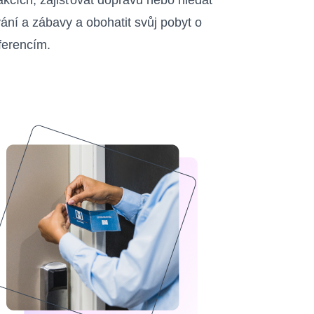
akcích, zajišťovat dopravu nebo hledat
ní a zábavy a obohatit svůj pobyt o
ferencím.