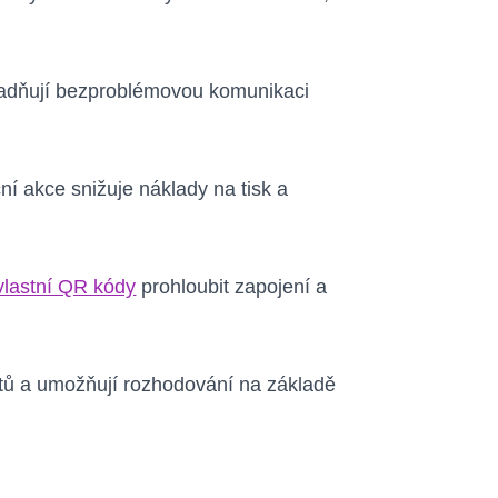
nadňují bezproblémovou komunikaci
í akce snižuje náklady na tisk a
vlastní QR kódy
prohloubit zapojení a
stů a umožňují rozhodování na základě