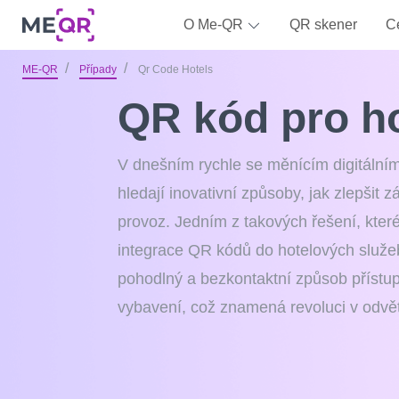
O Me-QR
QR skener
C
ME-QR
Případy
Qr Code Hotels
QR kód pro h
V dnešním rychle se měnícím digitálním
hledají inovativní způsoby, jak zlepšit z
provoz. Jedním z takových řešení, které
integrace QR kódů do hotelových služe
pohodlný a bezkontaktní způsob přístu
vybavení, což znamená revoluci v odvět