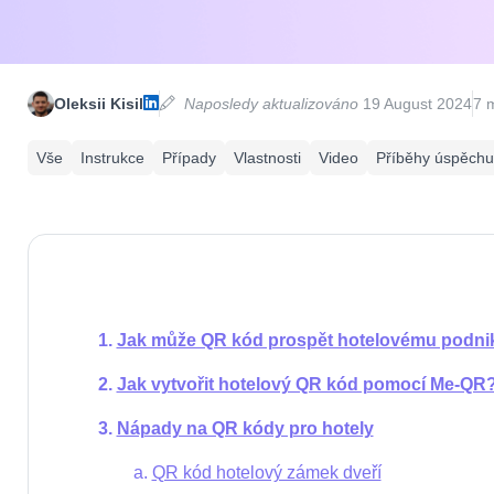
Oleksii Kisil
Naposledy aktualizováno
19 August 2024
7 
Vše
Instrukce
Případy
Vlastnosti
Video
Příběhy úspěchu
Jak může QR kód prospět hotelovému podni
Jak vytvořit hotelový QR kód pomocí Me-QR
Nápady na QR kódy pro hotely
QR kód hotelový zámek dveří