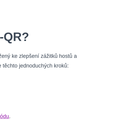
e-QR?
ený ke zlepšení zážitků hostů a
e těchto jednoduchých kroků:
.
kódu
.