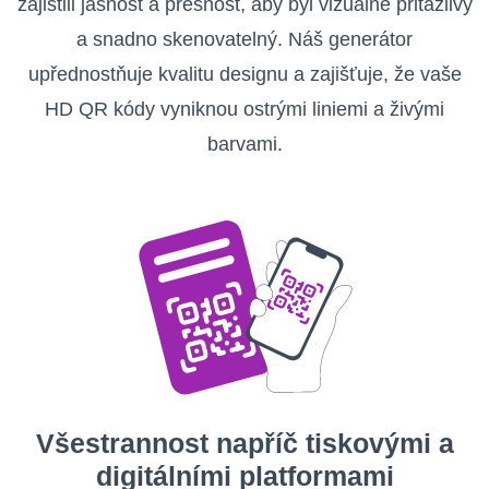
zajistili jasnost a přesnost, aby byl vizuálně přitažlivý
a snadno skenovatelný. Náš generátor
upřednostňuje kvalitu designu a zajišťuje, že vaše
HD QR kódy vyniknou ostrými liniemi a živými
barvami.
Všestrannost napříč tiskovými a
digitálními platformami