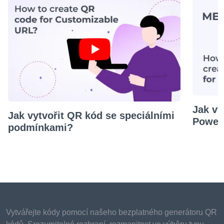
Jak vy
Jak vytvořit QR kód se speciálními
Power
podmínkami?
Vytvářejte kódy pomocí našeho bezplatného generátoru QR