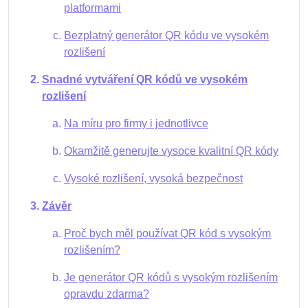
platformami
Bezplatný generátor QR kódu ve vysokém
rozlišení
Snadné vytváření QR kódů ve vysokém
rozlišení
Na míru pro firmy i jednotlivce
Okamžitě generujte vysoce kvalitní QR kódy
Vysoké rozlišení, vysoká bezpečnost
Závěr
Proč bych měl používat QR kód s vysokým
rozlišením?
Je generátor QR kódů s vysokým rozlišením
opravdu zdarma?