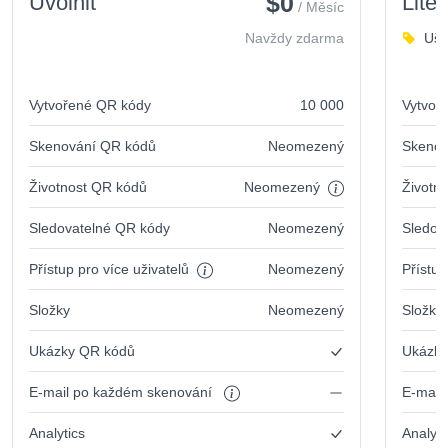
$0
Uvolnit
Lite
/ Měsíc
Navždy zdarma
Uše
Vytvořené QR kódy
10 000
Vytvoř
Skenování QR kódů
Neomezený
Skenov
Životnost QR kódů
Neomezený
Životn
Sledovatelné QR kódy
Neomezený
Sledov
Přístup pro více uživatelů
Neomezený
Přístup
Složky
Neomezený
Složky
Ukázky QR kódů
Ukázky
E-mail po každém skenování
E-mail
Analytics
Analyti