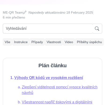
ME-QR Team
Naposledy aktualizováno
18 February 2025
6 min přečteno
Vše
Instrukce
Případy
Vlastnosti
Video
Příběhy úspěchu
Plán článku
Výhody QR kódů ve vysokém rozlišení
Zlepšení viditelnosti pomocí vysoce kvalitních
návrhů
Všestrannost napříč tiskovými a digitálními