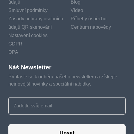
údajů
Blog
Smluvní podmínky
Video
Zásady ochrany osobních
Příběhy úspěchu
údajů QR skenování
Centrum nápovědy
Nastavení cookies
GDPR
DPA
Náš Newsletter
Přihlaste se k odběru našeho newsletteru a získejte
nejnovější novinky a speciální nabídky.
Upsat