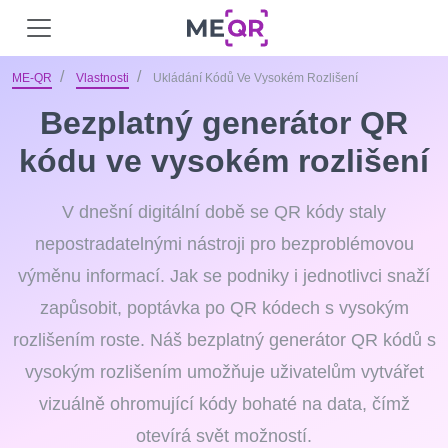
ME-QR
Vlastnosti
Ukládání Kódů Ve Vysokém Rozlišení
Bezplatný generátor QR
kódu ve vysokém rozlišení
V dnešní digitální době se QR kódy staly
nepostradatelnými nástroji pro bezproblémovou
výměnu informací. Jak se podniky i jednotlivci snaží
zapůsobit, poptávka po QR kódech s vysokým
rozlišením roste. Náš bezplatný generátor QR kódů s
vysokým rozlišením umožňuje uživatelům vytvářet
vizuálně ohromující kódy bohaté na data, čímž
otevírá svět možností.