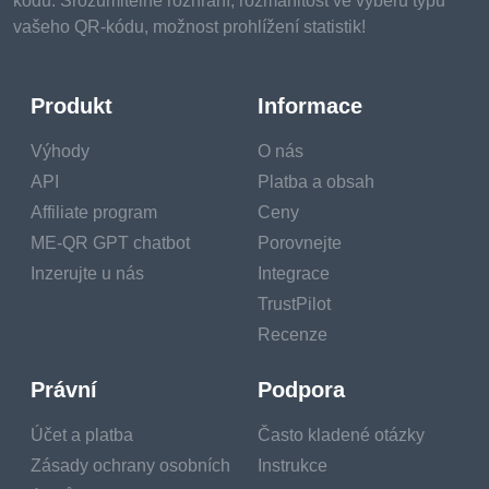
kódů. Srozumitelné rozhraní, rozmanitost ve výběru typu
vašeho QR-kódu, možnost prohlížení statistik!
Produkt
Informace
Výhody
O nás
API
Platba a obsah
Affiliate program
Ceny
ME-QR GPT chatbot
Porovnejte
Inzerujte u nás
Integrace
TrustPilot
Recenze
Právní
Podpora
Účet a platba
Často kladené otázky
Zásady ochrany osobních
Instrukce